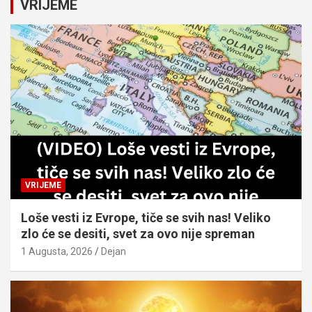
VRIJEME
h
VRIJEME
Loše vesti iz Evrope, tiče se svih nas! Veliko
zlo će se desiti, svet za ovo nije spreman
1 Augusta, 2026
Dejan