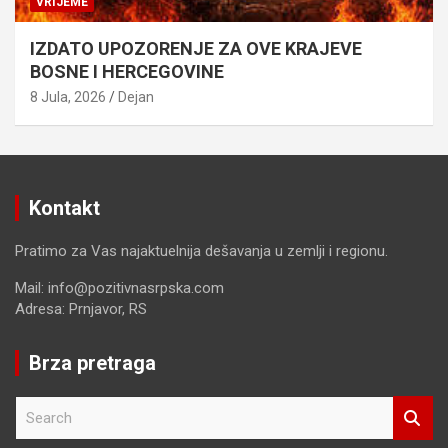
VRIJEME
IZDATO UPOZORENJE ZA OVE KRAJEVE
BOSNE I HERCEGOVINE
8 Jula, 2026
Dejan
Kontakt
Pratimo za Vas najaktuelnija dešavanja u zemlji i regionu.
Mail: info@pozitivnasrpska.com
Adresa: Prnjavor, RS
Brza pretraga
S
e