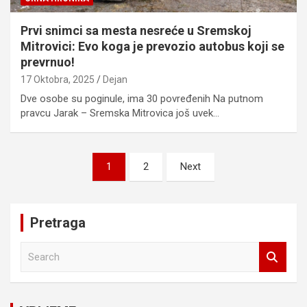
Prvi snimci sa mesta nesreće u Sremskoj
Mitrovici: Evo koga je prevozio autobus koji se
prevrnuo!
17 Oktobra, 2025
Dejan
Dve osobe su poginule, ima 30 povređenih Na putnom
pravcu Jarak – Sremska Mitrovica još uvek…
Posts
1
2
Next
pagination
Pretraga
S
e
a
r
c