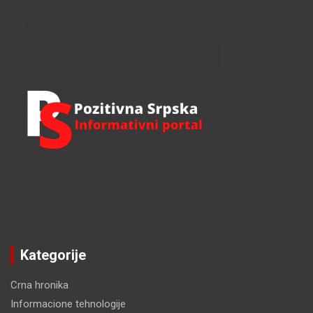
a
r
c
h
Kategorije
Crna hronika
Informacione tehnologije