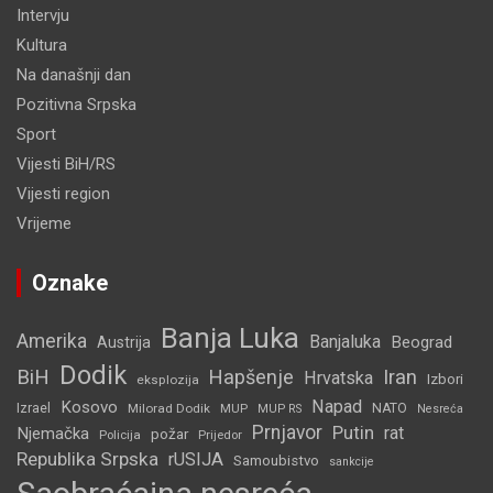
Intervju
Kultura
Na današnji dan
Pozitivna Srpska
Sport
Vijesti BiH/RS
Vijesti region
Vrijeme
Oznake
Banja Luka
Amerika
Banjaluka
Beograd
Austrija
Dodik
BiH
Hapšenje
Iran
Hrvatska
Izbori
eksplozija
Napad
Kosovo
Izrael
Milorad Dodik
MUP
NATO
MUP RS
Nesreća
Prnjavor
Putin
rat
Njemačka
požar
Policija
Prijedor
Republika Srpska
rUSIJA
Samoubistvo
sankcije