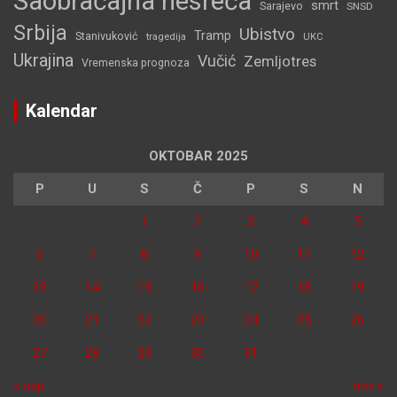
Saobraćajna nesreća
smrt
Sarajevo
SNSD
Srbija
Ubistvo
Tramp
Stanivuković
tragedija
UKC
Ukrajina
Vučić
Zemljotres
Vremenska prognoza
Kalendar
OKTOBAR 2025
P
U
S
Č
P
S
N
1
2
3
4
5
6
7
8
9
10
11
12
13
14
15
16
17
18
19
20
21
22
23
24
25
26
27
28
29
30
31
« sep
nov »