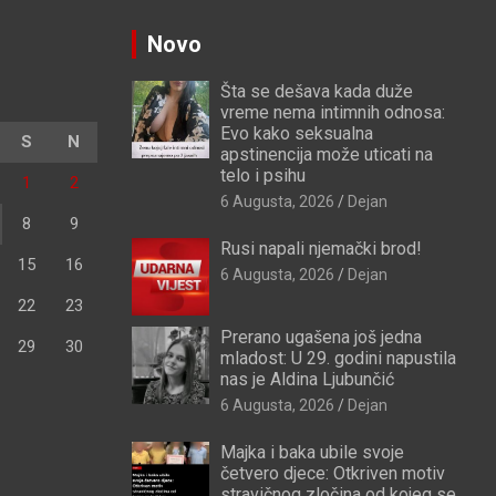
Novo
Šta se dešava kada duže
vreme nema intimnih odnosa:
Evo kako seksualna
S
N
apstinencija može uticati na
telo i psihu
1
2
6 Augusta, 2026
Dejan
8
9
Rusi napali njemački brod!
15
16
6 Augusta, 2026
Dejan
22
23
Prerano ugašena još jedna
29
30
mladost: U 29. godini napustila
nas je Aldina Ljubunčić
6 Augusta, 2026
Dejan
Majka i baka ubile svoje
četvero djece: Otkriven motiv
stravičnog zločina od kojeg se