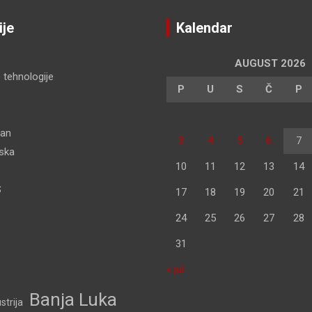
ije
Kalendar
AUGUST 2026
 tehnologije
P
U
S
Č
P
dan
3
4
5
6
7
pska
10
11
12
13
14
S
17
18
19
20
21
24
25
26
27
28
31
« jul
Banja Luka
strija