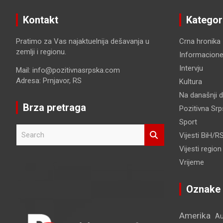
Kontakt
Kategor
Pratimo za Vas najaktuelnija dešavanja u
Crna hronika
zemlji i regionu.
Informacione
Intervju
Mail: info@pozitivnasrpska.com
Adresa: Prnjavor, RS
Kultura
Na današnji 
Brza pretraga
Pozitivna Sr
Sport
S
Vijesti BiH/R
e
Vijesti region
a
r
Vrijeme
c
h
Oznake
Amerika
Au