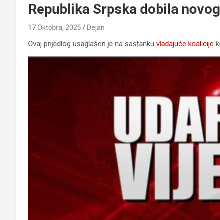
Republika Srpska dobila novog
17 Oktobra, 2025
Dejan
Ovaj prijedlog usaglašen je na sastanku
vladajuće koalicije
ko