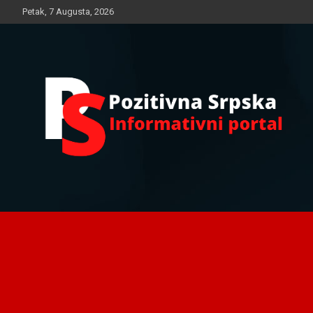
Skip
Petak, 7 Augusta, 2026
to
content
Informativni portal
Pozitivna Srpska