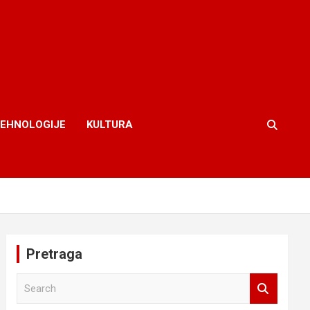
TEHNOLOGIJE
KULTURA
Pretraga
S
e
a