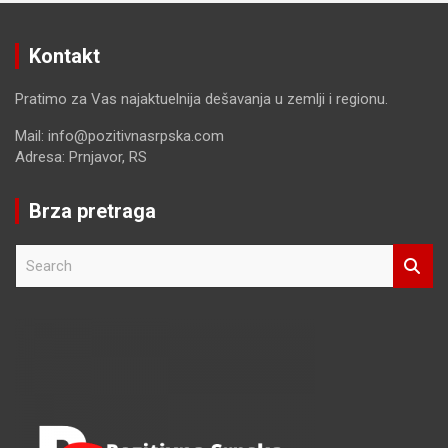
Kontakt
Pratimo za Vas najaktuelnija dešavanja u zemlji i regionu.
Mail: info@pozitivnasrpska.com
Adresa: Prnjavor, RS
Brza pretraga
S
e
a
r
c
h