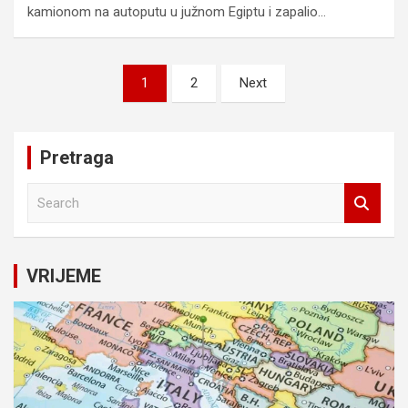
kamionom na autoputu u južnom Egiptu i zapalio…
Posts
1
2
Next
pagination
Pretraga
S
e
a
r
c
VRIJEME
h