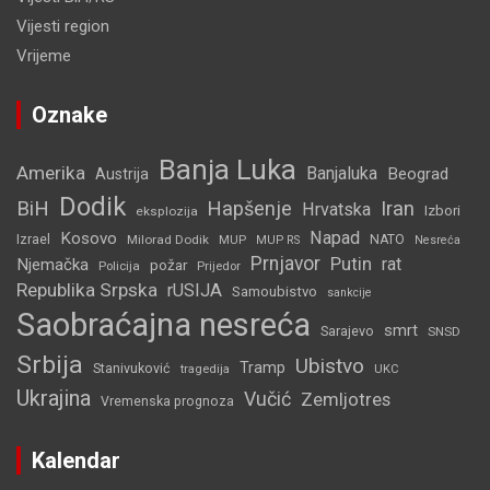
Vijesti region
Vrijeme
Oznake
Banja Luka
Amerika
Banjaluka
Beograd
Austrija
Dodik
BiH
Hapšenje
Iran
Hrvatska
Izbori
eksplozija
Napad
Kosovo
Izrael
Milorad Dodik
MUP
NATO
MUP RS
Nesreća
Prnjavor
Putin
rat
Njemačka
požar
Policija
Prijedor
Republika Srpska
rUSIJA
Samoubistvo
sankcije
Saobraćajna nesreća
smrt
Sarajevo
SNSD
Srbija
Ubistvo
Tramp
Stanivuković
tragedija
UKC
Ukrajina
Vučić
Zemljotres
Vremenska prognoza
Kalendar