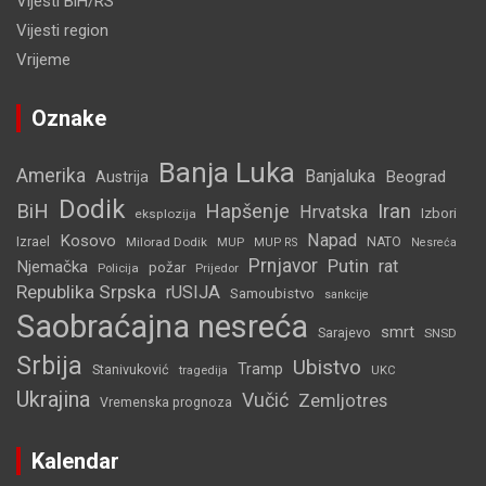
Vijesti BiH/RS
Vijesti region
Vrijeme
Oznake
Banja Luka
Amerika
Banjaluka
Beograd
Austrija
Dodik
BiH
Hapšenje
Iran
Hrvatska
Izbori
eksplozija
Napad
Kosovo
Izrael
Milorad Dodik
MUP
NATO
MUP RS
Nesreća
Prnjavor
Putin
rat
Njemačka
požar
Policija
Prijedor
Republika Srpska
rUSIJA
Samoubistvo
sankcije
Saobraćajna nesreća
smrt
Sarajevo
SNSD
Srbija
Ubistvo
Tramp
Stanivuković
tragedija
UKC
Ukrajina
Vučić
Zemljotres
Vremenska prognoza
Kalendar