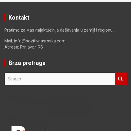
Kontakt
Pratimo za Vas najaktuelnija dešavanja u zemlji i regionu.
Mail: info@pozitivnasrpska.com
Adresa: Prnjavor, RS
Brza pretraga
S
e
a
r
c
h