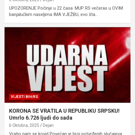
UPOZORENJE Počinje u 22 časa: MUP RS večeras u OVIM
banjalučkim naseljima IMA VJEŽBU, evo šta…
VIJESTI BIH/RS
KORONA SE VRATILA U REPUBLIKU SRPSKU!
Umrlo 6.726 ljudi do sada
6 Oktobra, 2025
Dejan
Vratio nam se kovid Povećan je broj potvrđenih slučajeva