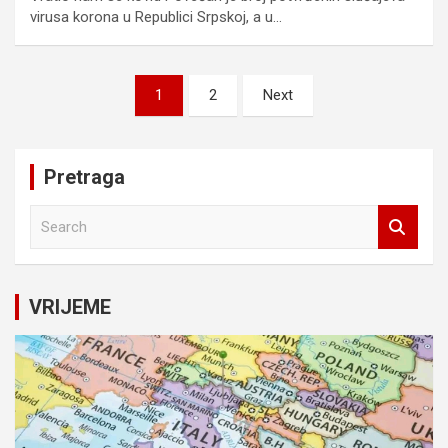
virusa korona u Republici Srpskoj, a u…
Posts
1
2
Next
pagination
Pretraga
S
e
a
r
c
VRIJEME
h