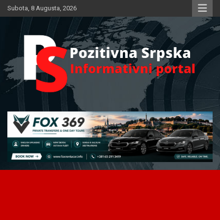
Skip
Subota, 8 Augusta, 2026
to
content
Informativni portal
Pozitivna Srpska