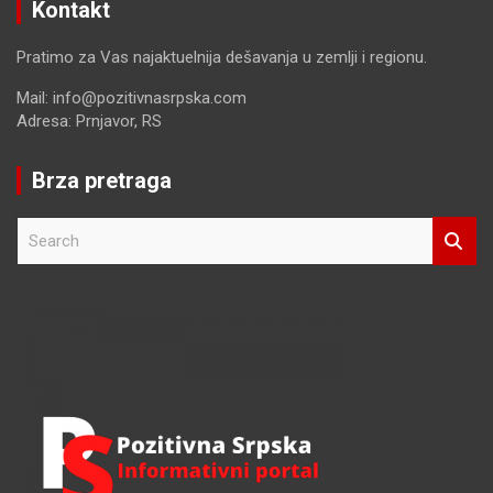
Kontakt
Pratimo za Vas najaktuelnija dešavanja u zemlji i regionu.
Mail: info@pozitivnasrpska.com
Adresa: Prnjavor, RS
Brza pretraga
S
e
a
r
c
h