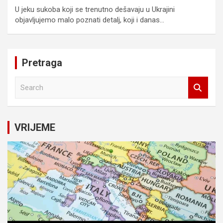
U jeku sukoba koji se trenutno dešavaju u Ukrajini
objavljujemo malo poznati detalj, koji i danas…
Pretraga
S
e
a
r
c
VRIJEME
h