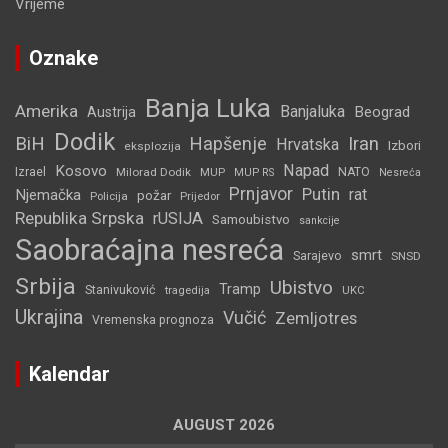
Vrijeme
Oznake
Banja Luka
Amerika
Banjaluka
Beograd
Austrija
Dodik
BiH
Hapšenje
Iran
Hrvatska
Izbori
eksplozija
Napad
Kosovo
Izrael
Milorad Dodik
MUP
NATO
MUP RS
Nesreća
Prnjavor
Putin
rat
Njemačka
požar
Policija
Prijedor
Republika Srpska
rUSIJA
Samoubistvo
sankcije
Saobraćajna nesreća
smrt
Sarajevo
SNSD
Srbija
Ubistvo
Tramp
Stanivuković
tragedija
UKC
Ukrajina
Vučić
Zemljotres
Vremenska prognoza
Kalendar
AUGUST 2026