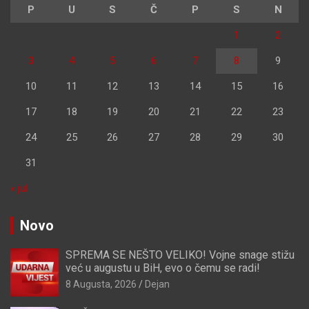
P
U
S
Č
P
S
N
1
2
3
4
5
6
7
8
9
10
11
12
13
14
15
16
17
18
19
20
21
22
23
24
25
26
27
28
29
30
31
« jul
Novo
SPREMA SE NEŠTO VELIKO! Vojne snage stižu
već u augustu u BiH, evo o čemu se radi!
8 Augusta, 2026
Dejan