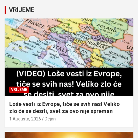
r
c
VRIJEME
h
VRIJEME
Loše vesti iz Evrope, tiče se svih nas! Veliko
zlo će se desiti, svet za ovo nije spreman
1 Augusta, 2026
Dejan