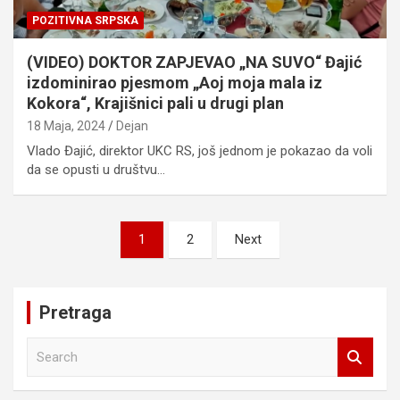
POZITIVNA SRPSKA
(VIDEO) DOKTOR ZAPJEVAO „NA SUVO“ Đajić
izdominirao pjesmom „Aoj moja mala iz
Kokora“, Krajišnici pali u drugi plan
18 Maja, 2024
Dejan
Vlado Đajić, direktor UKC RS, još jednom je pokazao da voli
da se opusti u društvu…
Posts
1
2
Next
pagination
Pretraga
S
e
a