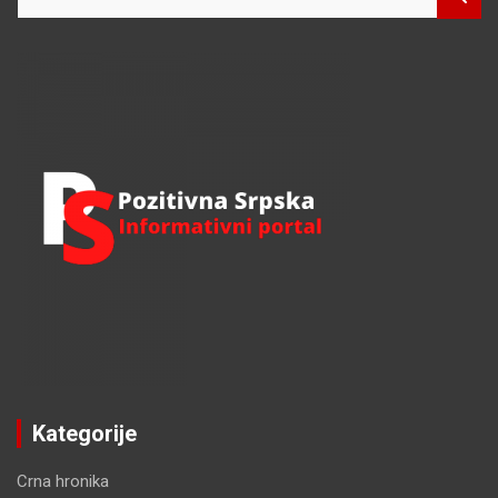
e
a
r
c
h
Kategorije
Crna hronika