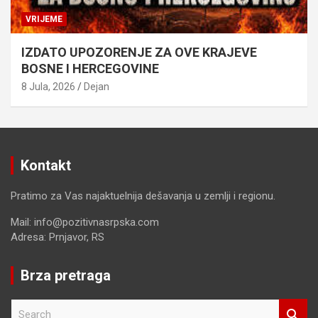
VRIJEME
IZDATO UPOZORENJE ZA OVE KRAJEVE
BOSNE I HERCEGOVINE
8 Jula, 2026
Dejan
Kontakt
Pratimo za Vas najaktuelnija dešavanja u zemlji i regionu.
Mail: info@pozitivnasrpska.com
Adresa: Prnjavor, RS
Brza pretraga
S