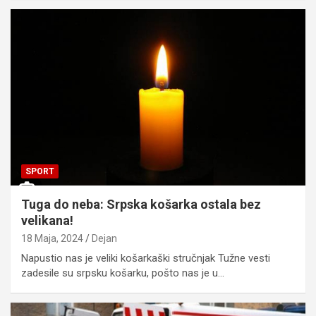
SPORT
Tuga do neba: Srpska košarka ostala bez
velikana!
18 Maja, 2024
Dejan
Napustio nas je veliki košarkaški stručnjak Tužne vesti
zadesile su srpsku košarku, pošto nas je u…