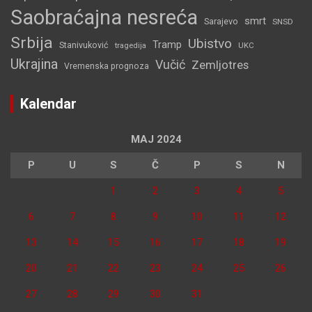
Saobraćajna nesreća
smrt
Sarajevo
SNSD
Srbija
Ubistvo
Tramp
Stanivuković
tragedija
UKC
Ukrajina
Vučić
Zemljotres
Vremenska prognoza
Kalendar
MAJ 2024
P
U
S
Č
P
S
N
1
2
3
4
5
6
7
8
9
10
11
12
13
14
15
16
17
18
19
20
21
22
23
24
25
26
27
28
29
30
31