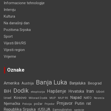
Informacione tehnologije
Intervju
Kultura
Na današnji dan
Pozitivna Srpska
Sport
Vijesti BiH/RS
Vijesti region
Vrijeme
Oznake
Banja Luka
Amerika
Banjaluka
Beograd
Austrija
Dodik
BiH
Hapšenje
Iran
Hrvatska
Izbori
eksplozija
Napad
Kosovo
Izrael
Milorad Dodik
MUP
NATO
MUP RS
Nesreća
Prnjavor
Putin
rat
Njemačka
požar
Policija
Prijedor
Republika Srpska
rUSIJA
Samoubistvo
sankcije