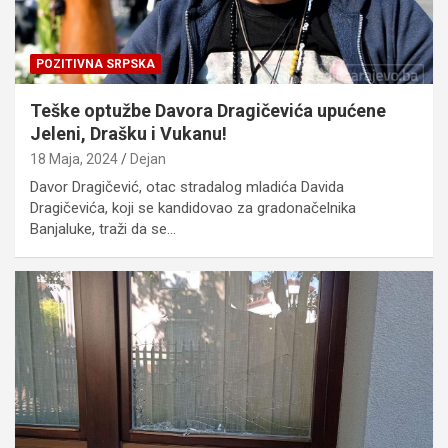
POZITIVNA SRPSKA
Teške optužbe Davora Dragičevića upućene
Jeleni, Drašku i Vukanu!
18 Maja, 2024
Dejan
Davor Dragičević, otac stradalog mladića Davida
Dragičevića, koji se kandidovao za gradonačelnika
Banjaluke, traži da se…