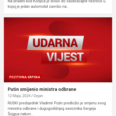
Na Bradini kod Konjica je došlo do saobraćajne nesreće u
kojoj je jedan automobil završio na…
POZITIVNA SRPSKA
Putin smijenio ministra odbrane
12 Maja, 2024
Dejan
RUSKI predsjednik Vladimir Putin predložio je smjenu svog
ministra odbrane i dugogodišnjeg saveznika Sergeja
Šojgua nakon…