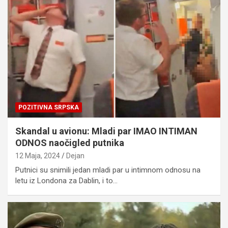
POZITIVNA SRPSKA
Skandal u avionu: Mladi par IMAO INTIMAN
ODNOS naočigled putnika
12 Maja, 2024
Dejan
Putnici su snimili jedan mladi par u intimnom odnosu na
letu iz Londona za Dablin, i to…