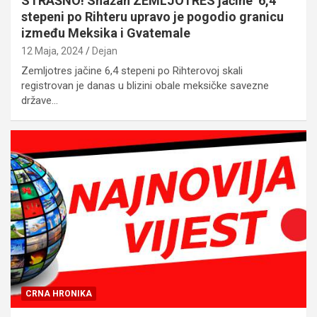
STRAŠNO! Snažan ZEMLJOTRES jačine 6,4
stepeni po Rihteru upravo je pogodio granicu
između Meksika i Gvatemale
12 Maja, 2024
Dejan
Zemljotres jačine 6,4 stepeni po Rihterovoj skali
registrovan je danas u blizini obale meksičke savezne
države…
CRNA HRONIKA