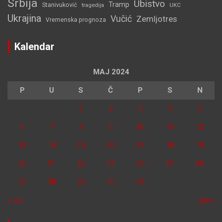
Srbija
Ubistvo
Tramp
Stanivuković
tragedija
UKC
Ukrajina
Vučić
Zemljotres
Vremenska prognoza
Kalendar
MAJ 2024
P
U
S
Č
P
S
N
1
2
3
4
5
6
7
8
9
10
11
12
13
14
15
16
17
18
19
20
21
22
23
24
25
26
27
28
29
30
31
« apr
jun »