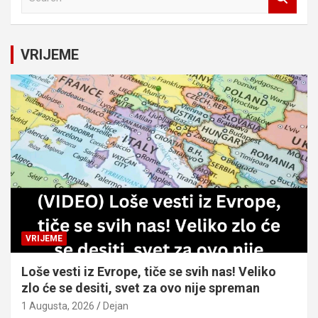
e
a
r
c
VRIJEME
h
VRIJEME
Loše vesti iz Evrope, tiče se svih nas! Veliko
zlo će se desiti, svet za ovo nije spreman
1 Augusta, 2026
Dejan