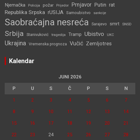
Prnjavor
Putin
rat
Njemačka
požar
Policija
Prijedor
Republika Srpska
rUSIJA
Samoubistvo
sankcije
Saobraćajna nesreća
smrt
Sarajevo
SNSD
Srbija
Ubistvo
Tramp
Stanivuković
tragedija
UKC
Ukrajina
Vučić
Zemljotres
Vremenska prognoza
Kalendar
JUNI 2026
P
U
S
Č
P
S
N
1
2
3
4
5
6
7
8
9
10
11
12
13
14
15
16
17
18
19
20
21
22
23
24
25
26
27
28