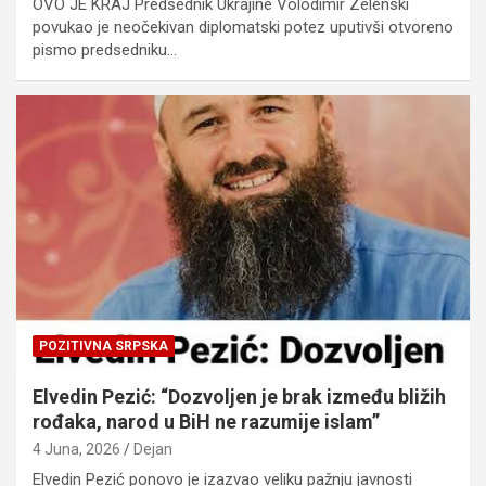
OVO JE KRAJ Predsednik Ukrajine Volodimir Zelenski
povukao je neočekivan diplomatski potez uputivši otvoreno
pismo predsedniku…
POZITIVNA SRPSKA
Elvedin Pezić: “Dozvoljen je brak između bližih
rođaka, narod u BiH ne razumije islam”
4 Juna, 2026
Dejan
Elvedin Pezić ponovo je izazvao veliku pažnju javnosti