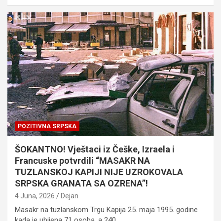
POZITIVNA SRPSKA
ŠOKANTNO! Vještaci iz Češke, Izraela i
Francuske potvrdili “MASAKR NA
TUZLANSKOJ KAPIJI NIJE UZROKOVALA
SRPSKA GRANATA SA OZRENA”!
4 Juna, 2026
Dejan
Masakr na tuzlanskom Trgu Kapija 25. maja 1995. godine
kada je ubijena 71 osoba, a 240…