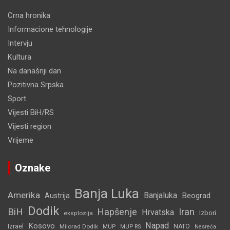
Crna hronika
Informacione tehnologije
Intervju
Kultura
Na današnji dan
Pozitivna Srpska
Sport
Vijesti BiH/RS
Vijesti region
Vrijeme
Oznake
Banja Luka
Amerika
Banjaluka
Beograd
Austrija
Dodik
BiH
Hapšenje
Iran
Hrvatska
Izbori
eksplozija
Napad
Kosovo
Izrael
Milorad Dodik
MUP
NATO
MUP RS
Nesreća