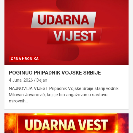
CRNA HRONIKA
POGINUO PRIPADNIK VOJSKE SRBIJE
4 Juna, 2026
Dejan
NAJNOVIJA VIJEST Pripadnik Vojske Srbije stariji vodnik
Milovan Jovanović, koji je bio angažovan u sastavu
mirovnih…