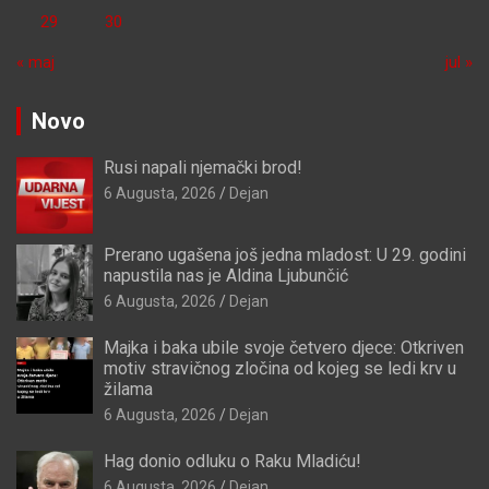
29
30
« maj
jul »
Novo
Rusi napali njemački brod!
6 Augusta, 2026
Dejan
Prerano ugašena još jedna mladost: U 29. godini
napustila nas je Aldina Ljubunčić
6 Augusta, 2026
Dejan
Majka i baka ubile svoje četvero djece: Otkriven
motiv stravičnog zločina od kojeg se ledi krv u
žilama
6 Augusta, 2026
Dejan
Hag donio odluku o Raku Mladiću!
6 Augusta, 2026
Dejan