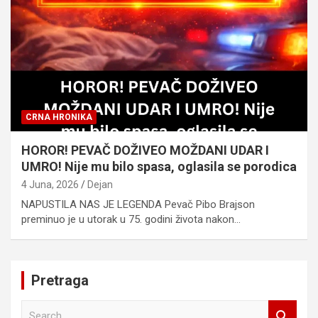
CRNA HRONIKA
HOROR! PEVAČ DOŽIVEO MOŽDANI UDAR I
UMRO! Nije mu bilo spasa, oglasila se porodica
4 Juna, 2026
Dejan
NAPUSTILA NAS JE LEGENDA Pevač Pibo Brajson
preminuo je u utorak u 75. godini života nakon…
Pretraga
S