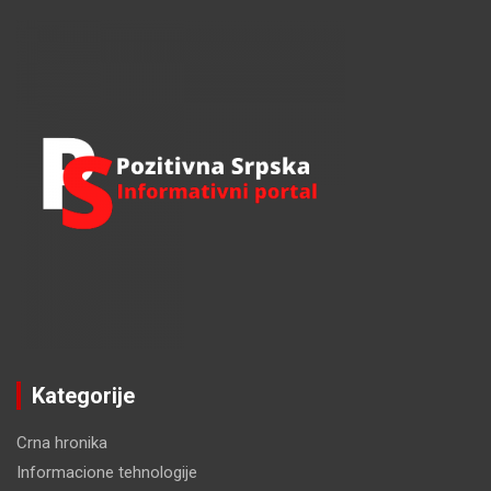
r
c
h
Kategorije
Crna hronika
Informacione tehnologije