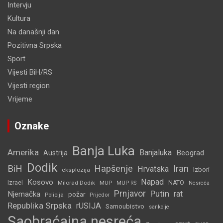
Intervju
Kultura
Na današnji dan
Pozitivna Srpska
Sport
Vijesti BiH/RS
Vijesti region
Vrijeme
Oznake
Banja Luka
Amerika
Banjaluka
Beograd
Austrija
Dodik
BiH
Hapšenje
Iran
Hrvatska
Izbori
eksplozija
Napad
Kosovo
Izrael
Milorad Dodik
MUP
NATO
MUP RS
Nesreća
Prnjavor
Putin
rat
Njemačka
požar
Policija
Prijedor
Republika Srpska
rUSIJA
Samoubistvo
sankcije
Saobraćajna nesreća