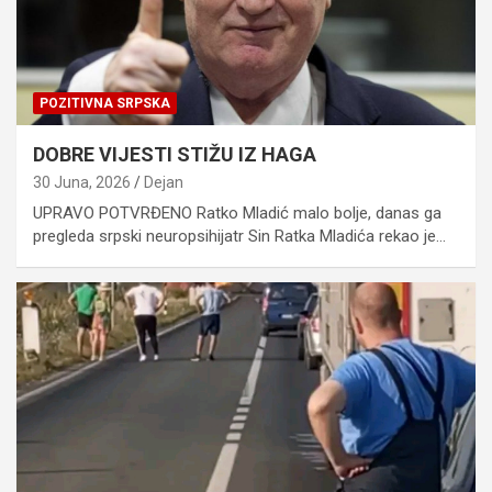
POZITIVNA SRPSKA
DOBRE VIJESTI STIŽU IZ HAGA
30 Juna, 2026
Dejan
UPRAVO POTVRĐENO Ratko Mladić malo bolje, danas ga
pregleda srpski neuropsihijatr Sin Ratka Mladića rekao je…