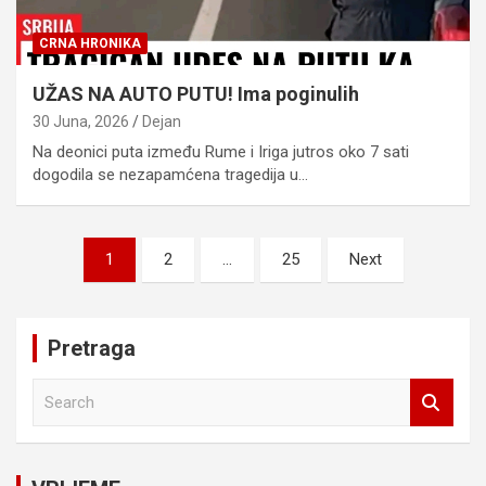
CRNA HRONIKA
UŽAS NA AUTO PUTU! Ima poginulih
30 Juna, 2026
Dejan
Na deonici puta između Rume i Iriga jutros oko 7 sati
dogodila se nezapamćena tragedija u…
Posts
1
2
…
25
Next
pagination
Pretraga
S
e
a
r
c