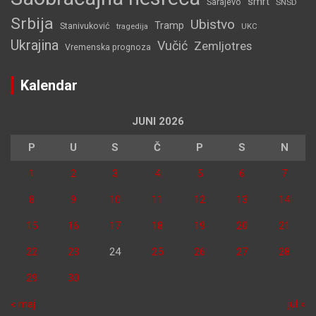
smrt
Sarajevo
SNSD
Srbija
Ubistvo
Tramp
Stanivuković
tragedija
UKC
Ukrajina
Vučić
Zemljotres
Vremenska prognoza
Kalendar
JUNI 2026
P
U
S
Č
P
S
N
1
2
3
4
5
6
7
8
9
10
11
12
13
14
15
16
17
18
19
20
21
22
23
24
25
26
27
28
29
30
« maj
jul »