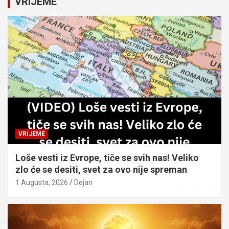
VRIJEME
h
VRIJEME
Loše vesti iz Evrope, tiče se svih nas! Veliko
zlo će se desiti, svet za ovo nije spreman
1 Augusta, 2026
Dejan