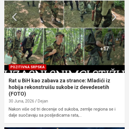
POZITIVNA SRPSKA
Rat u BiH kao zabava za strance: Mladići iz
hobija rekonstruišu sukobe iz devedesetih
(FOTO)
30 Juna, 2026
Dejan
Nakon više od tri decenije od sukoba, zemlje regiona se i
dalje suočavaju sa posljedicama rata,…