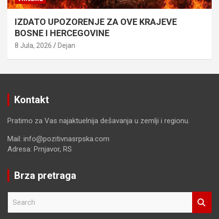
IZDATO UPOZORENJE ZA OVE KRAJEVE
BOSNE I HERCEGOVINE
8 Jula, 2026
Dejan
Kontakt
Pratimo za Vas najaktuelnija dešavanja u zemlji i regionu.
Mail: info@pozitivnasrpska.com
Adresa: Prnjavor, RS
Brza pretraga
S
e
a