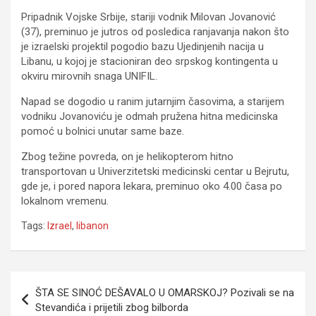
Pripadnik Vojske Srbije, stariji vodnik Milovan Jovanović
(37), preminuo je jutros od posledica ranjavanja nakon što
je izraelski projektil pogodio bazu Ujedinjenih nacija u
Libanu, u kojoj je stacioniran deo srpskog kontingenta u
okviru mirovnih snaga UNIFIL.
Napad se dogodio u ranim jutarnjim časovima, a starijem
vodniku Jovanoviću je odmah pružena hitna medicinska
pomoć u bolnici unutar same baze.
Zbog težine povreda, on je helikopterom hitno
transportovan u Univerzitetski medicinski centar u Bejrutu,
gde je, i pored napora lekara, preminuo oko 4.00 časa po
lokalnom vremenu.
Tags:
Izrael
,
libanon
Navigacija
ŠTA SE SINOĆ DEŠAVALO U OMARSKOJ? Pozivali se na
članaka
Stevandića i prijetili zbog bilborda