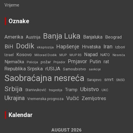
Vrijeme
Oznake
Banja Luka
Amerika
Banjaluka
Beograd
Austrija
Dodik
BiH
Hapšenje
Iran
Hrvatska
Izbori
eksplozija
Napad
Kosovo
Izrael
Milorad Dodik
MUP
NATO
MUP RS
Nesreća
Prnjavor
Putin
rat
Njemačka
požar
Policija
Prijedor
Republika Srpska
rUSIJA
Samoubistvo
sankcije
Saobraćajna nesreća
smrt
Sarajevo
SNSD
Srbija
Ubistvo
Tramp
Stanivuković
tragedija
UKC
Ukrajina
Vučić
Zemljotres
Vremenska prognoza
Kalendar
AUGUST 2026