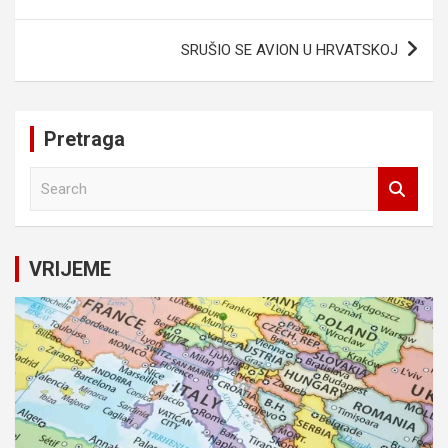
SRUŠIO SE AVION U HRVATSKOJ
Pretraga
S
e
a
r
c
VRIJEME
h