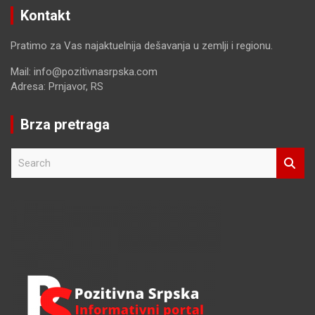
Kontakt
Pratimo za Vas najaktuelnija dešavanja u zemlji i regionu.
Mail: info@pozitivnasrpska.com
Adresa: Prnjavor, RS
Brza pretraga
S
e
a
r
c
h