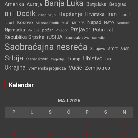
Banja Luka
Amerika
Banjaluka
Beograd
Austrija
Dodik
BiH
Hapšenje
Iran
Hrvatska
Izbori
eksplozija
Napad
Kosovo
Izrael
Milorad Dodik
MUP
NATO
MUP RS
Nesreća
Prnjavor
Putin
rat
Njemačka
požar
Policija
Prijedor
Republika Srpska
rUSIJA
Samoubistvo
sankcije
Saobraćajna nesreća
smrt
Sarajevo
SNSD
Srbija
Ubistvo
Tramp
Stanivuković
tragedija
UKC
Ukrajina
Vučić
Zemljotres
Vremenska prognoza
Kalendar
MAJ 2026
P
U
S
Č
P
S
N
1
2
3
4
5
6
7
8
9
10