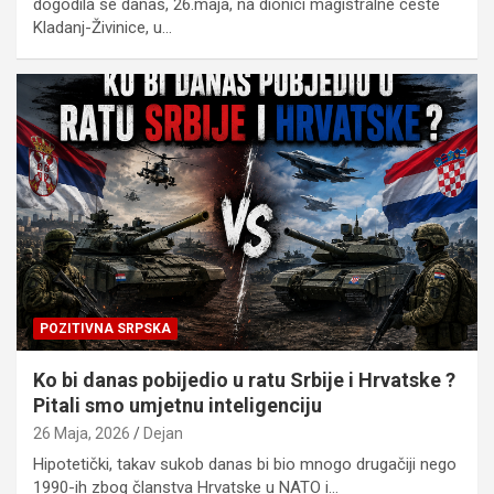
dogodila se danas, 26.maja, na dionici magistralne ceste
Kladanj-Živinice, u…
POZITIVNA SRPSKA
Ko bi danas pobijedio u ratu Srbije i Hrvatske ?
Pitali smo umjetnu inteligenciju
26 Maja, 2026
Dejan
Hipotetički, takav sukob danas bi bio mnogo drugačiji nego
1990-ih zbog članstva Hrvatske u NATO i…