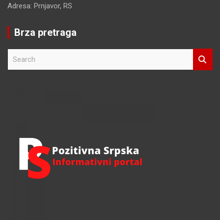
Adresa: Prnjavor, RS
Brza pretraga
S
e
a
r
c
h