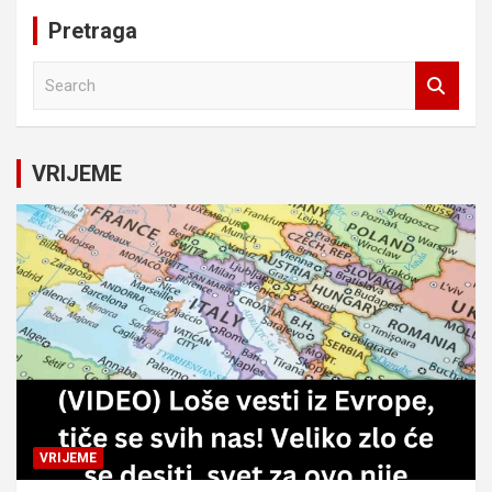
Pretraga
S
e
a
r
c
VRIJEME
h
VRIJEME