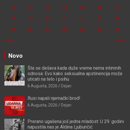
11
12
13
14
15
16
17
18
19
20
21
22
23
24
25
26
27
28
29
30
31
« apr
jun »
Novo
Šta se dešava kada duže vreme nema intimnih
odnosa: Evo kako seksualna apstinencija može
uticati na telo i psihu
6 Augusta, 2026
Dejan
Rusi napali njemački brod!
6 Augusta, 2026
Dejan
Prerano ugašena još jedna mladost: U 29. godini
napustila nas je Aldina Ljubunčić