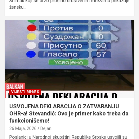
Snimak koji se brzo proširio društvenim mrežama prikazuje
žensku…
VIJESTI BIH/RS
USVOJENA DEKLARACIJA O ZATVARANJU
OHR-a! Stevandić: Ovo je primer kako treba da
funkcionišemo!
26 Maja, 2026
Dejan
Poslanici u Narodnoj skupštini Republike Srpske usvojili su