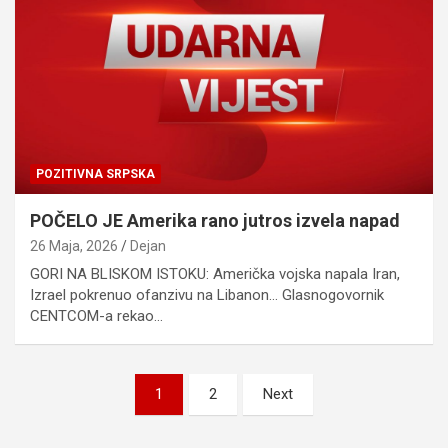
POZITIVNA SRPSKA
POČELO JE Amerika rano jutros izvela napad
26 Maja, 2026
Dejan
GORI NA BLISKOM ISTOKU: Američka vojska napala Iran,
Izrael pokrenuo ofanzivu na Libanon… Glasnogovornik
CENTCOM-a rekao…
Posts
1
2
Next
pagination