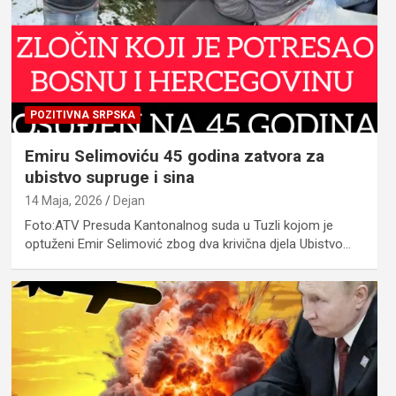
POZITIVNA SRPSKA
Emiru Selimoviću 45 godina zatvora za
ubistvo supruge i sina
14 Maja, 2026
Dejan
Foto:ATV Presuda Kantonalnog suda u Tuzli kojom je
optuženi Emir Selimović zbog dva krivična d‌jela Ubistvo…