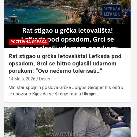
POZITIVNA SRPSKA
Rat stigao u grčka letovališta! Lefkada pod
opsadom, Grci se hitno oglasili udarnom
porukom: “Ovo nećemo tolerisati…”
14 Maja, 2026
Dejan
Ministar spoljnih poslova Grčke Jorgos Gerapetritis oštro
je upozorio Kijev da se širenje rata u Ukrajini…