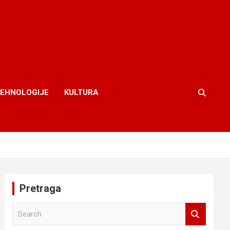
TEHNOLOGIJE
KULTURA
Pretraga
S
e
a