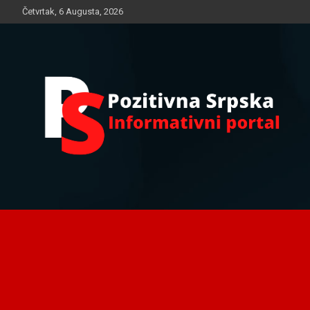
Skip
Četvrtak, 6 Augusta, 2026
to
content
Informativni portal
Pozitivna Srpska