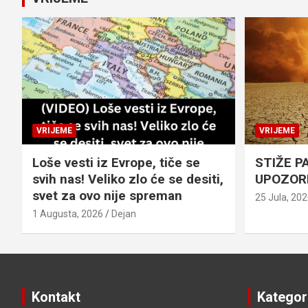
VRIJEME
VRIJEME
Loše vesti iz Evrope, tiče se
STIŽE P
svih nas! Veliko zlo će se desiti,
UPOZOR
svet za ovo nije spreman
25 Jula, 20
1 Augusta, 2026
Dejan
Kontakt
Kategor