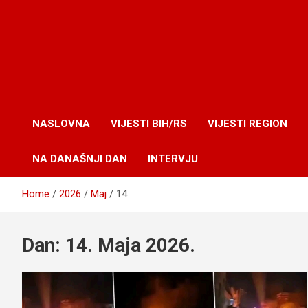
NASLOVNA
VIJESTI BIH/RS
VIJESTI REGION
NA DANAŠNJI DAN
INTERVJU
Home
2026
Maj
14
Dan:
14. Maja 2026.