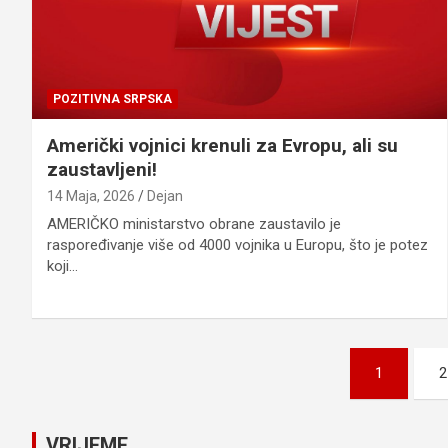
POZITIVNA SRPSKA
Američki vojnici krenuli za Evropu, ali su
zaustavljeni!
14 Maja, 2026
Dejan
AMERIČKO ministarstvo obrane zaustavilo je
raspoređivanje više od 4000 vojnika u Europu, što je potez
koji…
Posts
1
2
pagination
VRIJEME