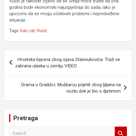
Vučić je također izjavio da se Srbija mora truditi da ova
godina bude ekonomski najuspješnija do sada, iako je
upozorio da se mogu očekivati problemi i nepredviđene
situacije.
Tags:
Iran
,
rat
,
Vučić
Navigacija
Hrvatska bijesna zbog izjava Stanivukovića: Traži se
članaka
zabrana ulaska u zemlju VIDEO
Drama u Gradišci: Muškarcu prijetili zbog ljiljana na
vozilu dok je bio s djetetom
Pretraga
S