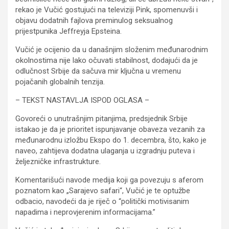
rekao je Vučić gostujući na televiziji Pink, spomenuvši i
objavu dodatnih fajlova preminulog seksualnog
prijestpunika Jeffreyja Epsteina.
Vučić je ocijenio da u današnjim složenim međunarodnim
okolnostima nije lako očuvati stabilnost, dodajući da je
odlučnost Srbije da sačuva mir ključna u vremenu
pojačanih globalnih tenzija.
– TEKST NASTAVLJA ISPOD OGLASA –
Govoreći o unutrašnjim pitanjima, predsjednik Srbije
istakao je da je prioritet ispunjavanje obaveza vezanih za
međunarodnu izložbu Ekspo do 1. decembra, što, kako je
naveo, zahtijeva dodatna ulaganja u izgradnju puteva i
željezničke infrastrukture.
Komentarišući navode medija koji ga povezuju s aferom
poznatom kao „Sarajevo safari“, Vučić je te optužbe
odbacio, navodeći da je riječ o “politički motivisanim
napadima i neprovjerenim informacijama.”