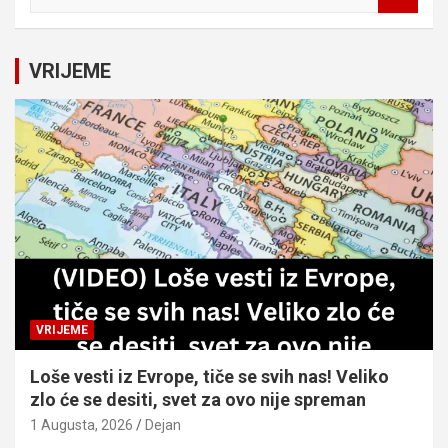
e
a
r
c
VRIJEME
h
VRIJEME
Loše vesti iz Evrope, tiče se svih nas! Veliko
zlo će se desiti, svet za ovo nije spreman
1 Augusta, 2026
Dejan