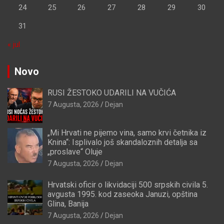
24
25
26
27
28
29
30
31
« jul
Novo
RUSI ŽESTOKO UDARILI NA VUČIĆA
7 Augusta, 2026
Dejan
„Mi Hrvati ne pijemo vina, samo krvi četnika iz
Knina“: Isplivalo još skandaloznih detalja sa
„proslave“ Oluje
7 Augusta, 2026
Dejan
Hrvatski oficir o likvidaciji 500 srpskih civila 5.
avgusta 1995. kod zaseoka Januzi, opština
Glina, Banija
7 Augusta, 2026
Dejan