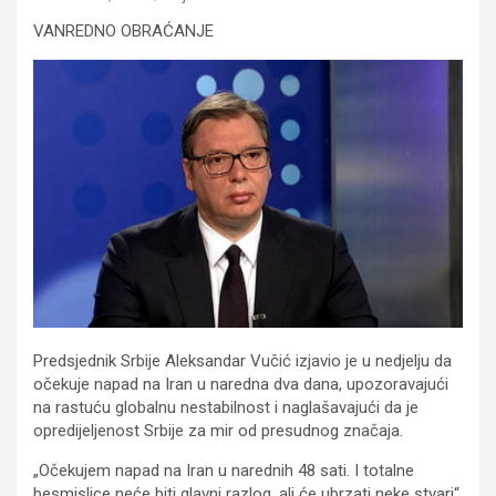
VANREDNO OBRAĆANJE
Predsjednik Srbije Aleksandar Vučić izjavio je u nedjelju da
očekuje napad na Iran u naredna dva dana, upozoravajući
na rastuću globalnu nestabilnost i naglašavajući da je
opredijeljenost Srbije za mir od presudnog značaja.
„Očekujem napad na Iran u narednih 48 sati. I totalne
besmislice neće biti glavni razlog, ali će ubrzati neke stvari“,