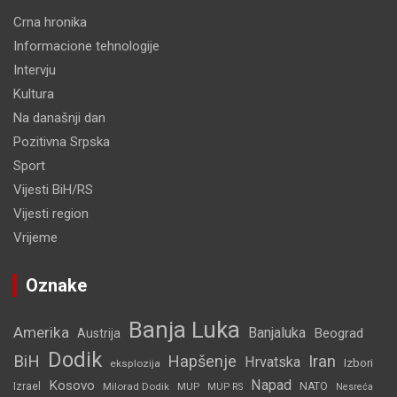
Crna hronika
Informacione tehnologije
Intervju
Kultura
Na današnji dan
Pozitivna Srpska
Sport
Vijesti BiH/RS
Vijesti region
Vrijeme
Oznake
Banja Luka
Amerika
Banjaluka
Beograd
Austrija
Dodik
BiH
Hapšenje
Iran
Hrvatska
Izbori
eksplozija
Napad
Kosovo
Izrael
Milorad Dodik
MUP
NATO
MUP RS
Nesreća