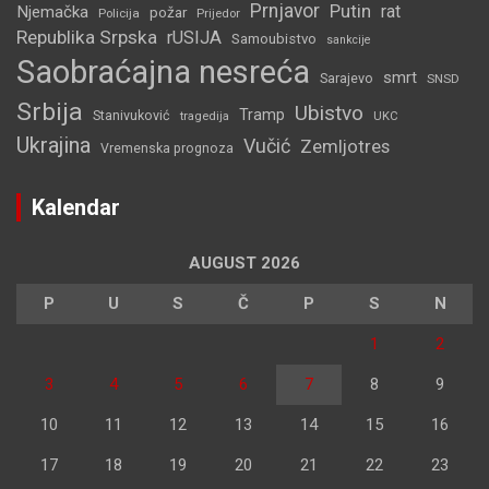
Prnjavor
Putin
rat
Njemačka
požar
Policija
Prijedor
Republika Srpska
rUSIJA
Samoubistvo
sankcije
Saobraćajna nesreća
smrt
Sarajevo
SNSD
Srbija
Ubistvo
Tramp
Stanivuković
tragedija
UKC
Ukrajina
Vučić
Zemljotres
Vremenska prognoza
Kalendar
AUGUST 2026
P
U
S
Č
P
S
N
1
2
3
4
5
6
7
8
9
10
11
12
13
14
15
16
17
18
19
20
21
22
23