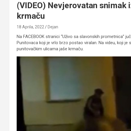
(VIDEO) Nevjerovatan snimak i
krmaču
18 Aprila, 2022
Dejan
Na FACEBOOK stranici “Uživo sa slavonskih prometnica” juč
Punitovaca koji je vrlo brzo postao viralan. Na videu, koji j
punitovačkim ulicama jaše krmaču.