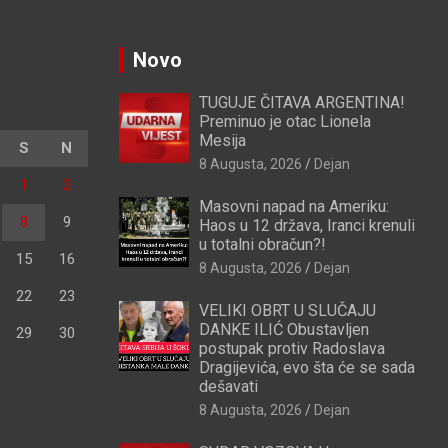
Novo
TUGUJE ČITAVA ARGENTINA!
Preminuo je otac Lionela
Mesija
S
N
8 Augusta, 2026
Dejan
1
2
Masovni napad na Ameriku:
8
9
Haos u 12 država, Iranci krenuli
u totalni obračun?!
15
16
8 Augusta, 2026
Dejan
22
23
VELIKI OBRT U SLUČAJU
DANKE ILIĆ Obustavljen
29
30
postupak protiv Radoslava
Dragijevića, evo šta će se sada
dešavati
8 Augusta, 2026
Dejan