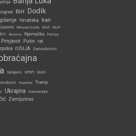
Banja Luka
strija
Dodik
BiH
eograd
pšenje
Iran
Hrvatska
Kosovo
Milorad Dodik
MUP
MUP
Njemačka
ATO
Policija
Nesreća
Prnjavor
Putin
rat
Srpska
rUSIJA
Samoubistvo
obraćajna
a
smrt
Sarajevo
SNSD
Tramp
nivuković
tragedija
Ukrajina
C
Vremenska
čić
Zemljotres