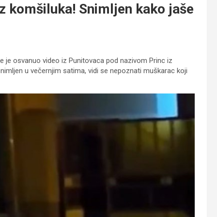
z komšiluka! Snimljen kako jaše
e je osvanuo video iz Punitovaca pod nazivom Princ iz
e snimljen u večernjim satima, vidi se nepoznati muškarac koji