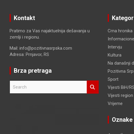
Kontakt
Kategor
Pratimo za Vas najaktuelnija dešavanja u
Crna hronika
zemlji i regionu.
Informacione
Intervju
Mail: info@pozitivnasrpska.com
Adresa: Prnjavor, RS
Kultura
Na današnji 
Brza pretraga
Pozitivna Sr
Sport
S
Vijesti BiH/R
e
Vijesti region
a
r
Vrijeme
c
h
Oznake