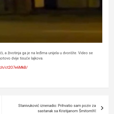
i, a životinja ga je na leđima unijela u dvorište. Video se
tovo dvije tisuće lajkova.
atch/ct2O7e6MkB/
Stanivuković iznenadio: Prihvatio sam poziv za
sastanak sa Kristijanom Šmitom￼