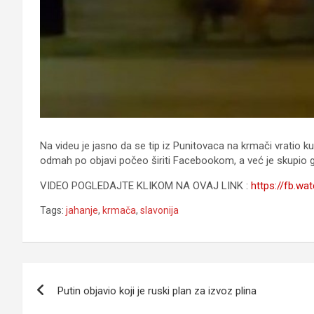
Na videu je jasno da se tip iz Punitovaca na krmači vratio kuć
odmah po objavi počeo širiti Facebookom, a već je skupio go
VIDEO POGLEDAJTE KLIKOM NA OVAJ LINK :
https://fb.w
Tags:
jahanje
,
krmača
,
slavonija
Navigacija
Putin objavio koji je ruski plan za izvoz plina
članaka