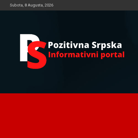
Skip
Subota, 8 Augusta, 2026
to
content
Informativni portal
Pozitivna Srpska