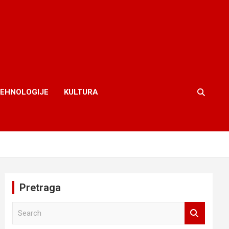
TEHNOLOGIJE
KULTURA
Pretraga
S
e
a