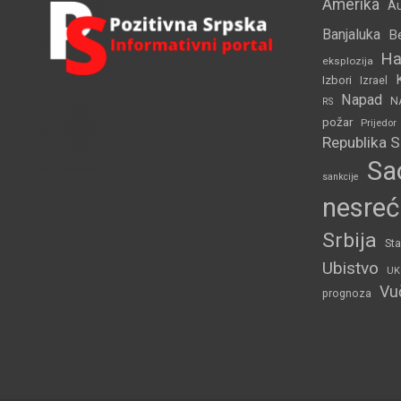
Amerika
Au
Banjaluka
B
Ha
eksplozija
Izbori
Izrael
Napad
N
RS
požar
Prijedor
Republika 
Sa
sankcije
nesreć
Srbija
Sta
Ubistvo
UK
Vu
prognoza