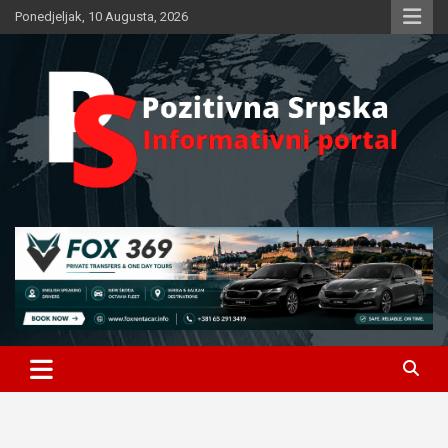
Skip
Ponedjeljak, 10 Augusta, 2026
to
content
Informativni portal
Pozitivna Srpska