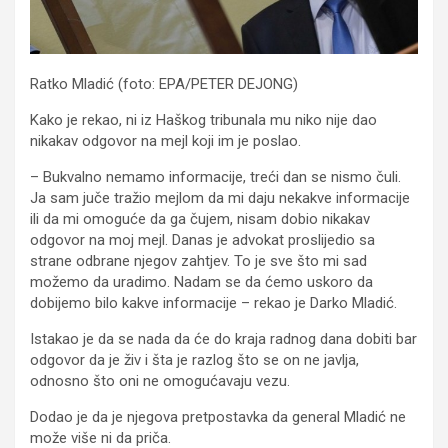
Ratko Mladić (foto: EPA/PETER DEJONG)
Kako je rekao, ni iz Haškog tribunala mu niko nije dao
nikakav odgovor na mejl koji im je poslao.
– Bukvalno nemamo informacije, treći dan se nismo čuli.
Јa sam juče tražio mejlom da mi daju nekakve informacije
ili da mi omoguće da ga čujem, nisam dobio nikakav
odgovor na moj mejl. Danas je advokat proslijedio sa
strane odbrane njegov zahtjev. To je sve što mi sad
možemo da uradimo. Nadam se da ćemo uskoro da
dobijemo bilo kakve informacije – rekao je Darko Mladić.
Istakao je da se nada da će do kraja radnog dana dobiti bar
odgovor da je živ i šta je razlog što se on ne javlja,
odnosno što oni ne omogućavaju vezu.
Dodao je da je njegova pretpostavka da general Mladić ne
može više ni da priča.