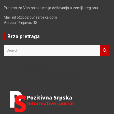
Pratimo za Vas najaktuelnija dešavanja u zemlji i regionu.
Mail: info@pozitivnasrpska.com
Adresa: Prnjavor, RS
Brza pretraga
S
e
a
r
c
h