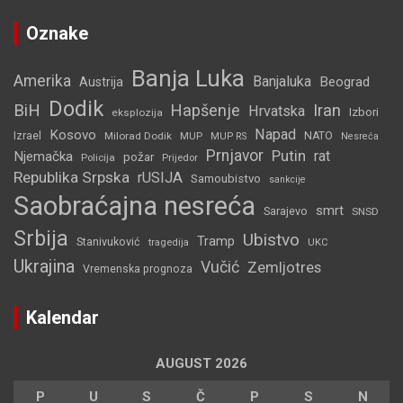
Oznake
Banja Luka
Amerika
Banjaluka
Beograd
Austrija
Dodik
BiH
Hapšenje
Iran
Hrvatska
Izbori
eksplozija
Napad
Kosovo
Izrael
Milorad Dodik
MUP
NATO
MUP RS
Nesreća
Prnjavor
Putin
rat
Njemačka
požar
Policija
Prijedor
Republika Srpska
rUSIJA
Samoubistvo
sankcije
Saobraćajna nesreća
smrt
Sarajevo
SNSD
Srbija
Ubistvo
Tramp
Stanivuković
tragedija
UKC
Ukrajina
Vučić
Zemljotres
Vremenska prognoza
Kalendar
AUGUST 2026
P
U
S
Č
P
S
N