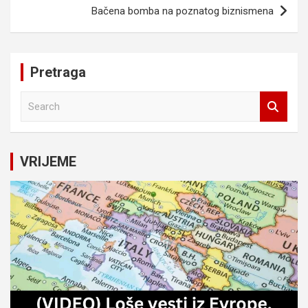
Bačena bomba na poznatog biznismena
Pretraga
S
e
a
r
c
VRIJEME
h