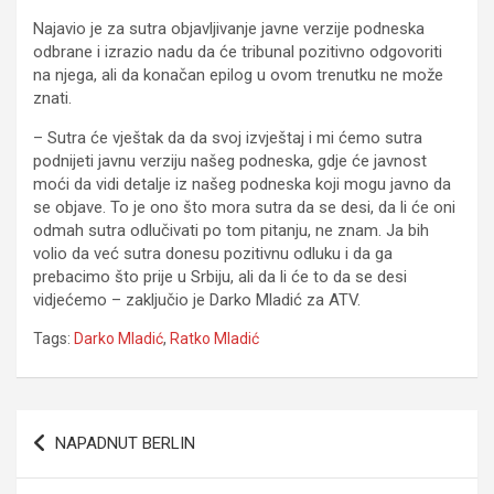
Najavio je za sutra objavljivanje javne verzije podneska
odbrane i izrazio nadu da će tribunal pozitivno odgovoriti
na njega, ali da konačan epilog u ovom trenutku ne može
znati.
– Sutra će vještak da da svoj izvještaj i mi ćemo sutra
podnijeti javnu verziju našeg podneska, gdje će javnost
moći da vidi detalje iz našeg podneska koji mogu javno da
se objave. To je ono što mora sutra da se desi, da li će oni
odmah sutra odlučivati po tom pitanju, ne znam. Јa bih
volio da već sutra donesu pozitivnu odluku i da ga
prebacimo što prije u Srbiju, ali da li će to da se desi
vidjećemo – zaključio je Darko Mladić za ATV.
Tags:
Darko Mladić
,
Ratko Mladić
Navigacija
NAPADNUT BERLIN
članaka