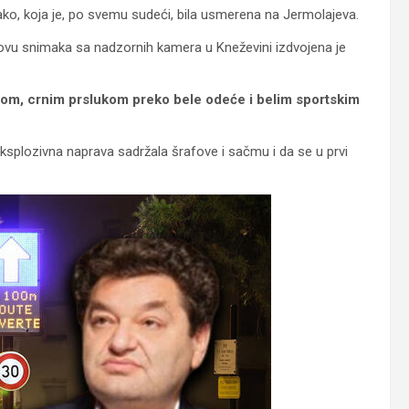
ako, koja je, po svemu sudeći, bila usmerena na Jermolajeva.
snovu snimaka sa nadzornih kamera u Kneževini izdvojena je
rom, crnim prslukom preko bele odeće i belim sportskim
ksplozivna naprava sadržala šrafove i sačmu i da se u prvi