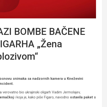
RAZI BOMBE BAČENE
IGARHA „Žena
plozivom“
na osnovu snimaka sa nadzornih kamera u Kneževini
ncident.
eta verovatno bio ukrajinski oligarh Vadim Jermolajev,
Nemačkoj
i koja je, kako piše Figaro, navodno
ostavila paket s