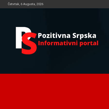
Skip
Četvrtak, 6 Augusta, 2026
to
content
Informativni portal
Pozitivna Srpska