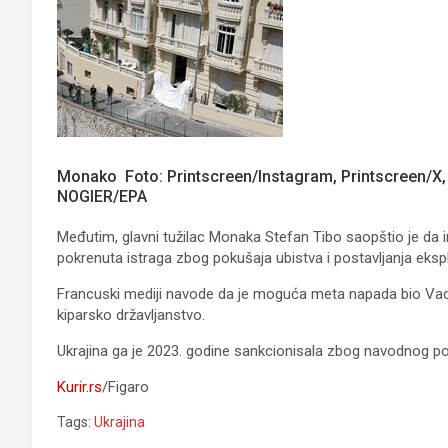
Monako Foto: Printscreen/Instagram, Printscreen/X
NOGIER/EPA
Međutim, glavni tužilac Monaka Stefan Tibo saopštio je da inc
pokrenuta istraga zbog pokušaja ubistva i postavljanja ekspl
Francuski mediji navode da je moguća meta napada bio Vad
kiparsko državljanstvo.
Ukrajina ga je 2023. godine sankcionisala zbog navodnog pos
Kurir.rs
/Figaro
Tags:
Ukrajina