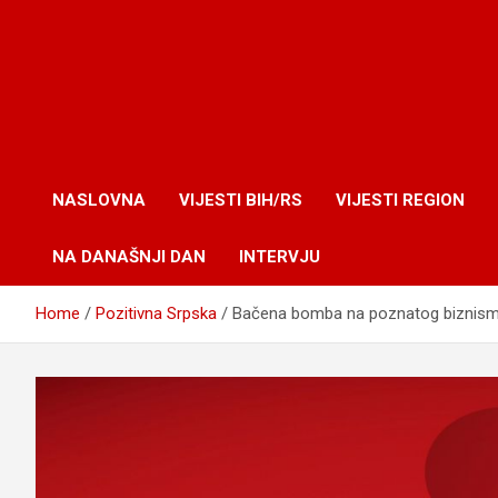
NASLOVNA
VIJESTI BIH/RS
VIJESTI REGION
NA DANAŠNJI DAN
INTERVJU
Home
Pozitivna Srpska
Bačena bomba na poznatog biznis