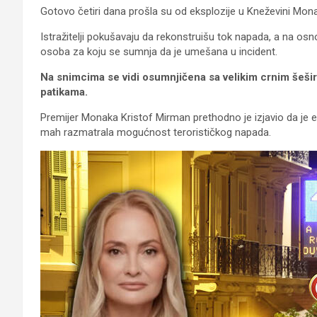
Gotovo četiri dana prošla su od eksplozije u Kneževini Mon
Istražitelji pokušavaju da rekonstruišu tok napada, a na o
osoba za koju se sumnja da je umešana u incident.
Na snimcima se vidi osumnjičena sa velikim crnim šeši
patikama.
Premijer Monaka Kristof Mirman prethodno je izjavio da je e
mah razmatrala mogućnost terorističkog napada.