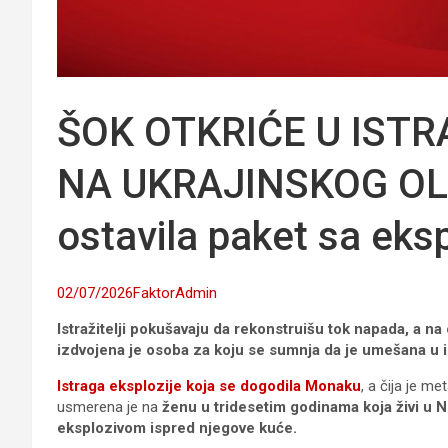
ŠOK OTKRIĆE U IST
NA UKRAJINSKOG OL
ostavila paket sa eks
02/07/2026
FaktorAdmin
Istražitelji pokušavaju da rekonstruišu tok napada, a 
izdvojena je osoba za koju se sumnja da je umešana u i
Istraga eksplozije koja se dogodila Monaku
, a čija je m
usmerena je na
ženu u tridesetim godinama koja živi u 
eksplozivom ispred njegove kuće.