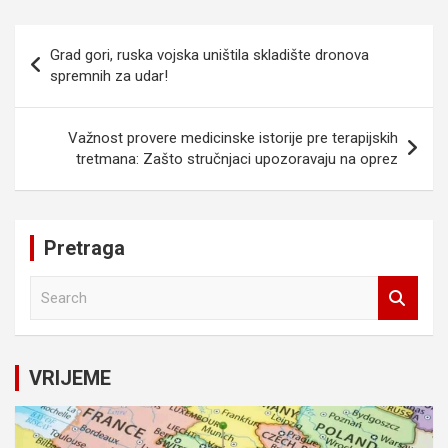
Navigacija
Grad gori, ruska vojska uništila skladište dronova
članaka
spremnih za udar!
Važnost provere medicinske istorije pre terapijskih
tretmana: Zašto stručnjaci upozoravaju na oprez
Pretraga
S
e
a
r
c
VRIJEME
h