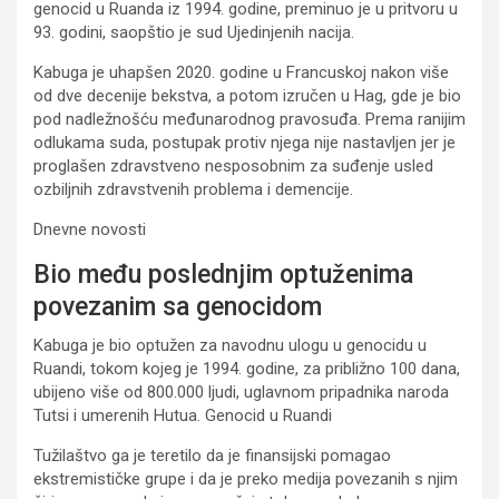
genocid u Ruanda iz 1994. godine, preminuo je u pritvoru u
93. godini, saopštio je sud Ujedinjenih nacija.
Kabuga je uhapšen 2020. godine u Francuskoj nakon više
od dve decenije bekstva, a potom izručen u Hag, gde je bio
pod nadležnošću međunarodnog pravosuđa. Prema ranijim
odlukama suda, postupak protiv njega nije nastavljen jer je
proglašen zdravstveno nesposobnim za suđenje usled
ozbiljnih zdravstvenih problema i demencije.
Dnevne novosti
Bio među poslednjim optuženima
povezanim sa genocidom
Kabuga je bio optužen za navodnu ulogu u genocidu u
Ruandi, tokom kojeg je 1994. godine, za približno 100 dana,
ubijeno više od 800.000 ljudi, uglavnom pripadnika naroda
Tutsi i umerenih Hutua. Genocid u Ruandi
Tužilaštvo ga je teretilo da je finansijski pomagao
ekstremističke grupe i da je preko medija povezanih s njim