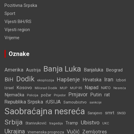
Pozitivna Srpska
Sport
Vijesti BiH/RS
Vijesti region
Vrijeme
Oznake
Banja Luka
Amerika
Banjaluka
Beograd
Austrija
Dodik
BiH
Hapšenje
Iran
Hrvatska
Izbori
eksplozija
Napad
Kosovo
Izrael
Milorad Dodik
MUP
NATO
MUP RS
Nesreća
Prnjavor
Putin
rat
Njemačka
požar
Policija
Prijedor
Republika Srpska
rUSIJA
Samoubistvo
sankcije
Saobraćajna nesreća
smrt
Sarajevo
SNSD
Srbija
Ubistvo
Tramp
Stanivuković
tragedija
UKC
Ukrajina
Vučić
Zemljotres
Vremenska prognoza