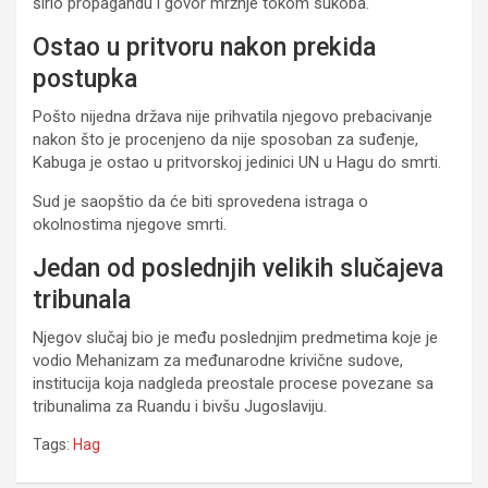
širio propagandu i govor mržnje tokom sukoba.
Ostao u pritvoru nakon prekida
postupka
Pošto nijedna država nije prihvatila njegovo prebacivanje
nakon što je procenjeno da nije sposoban za suđenje,
Kabuga je ostao u pritvorskoj jedinici UN u Hagu do smrti.
Sud je saopštio da će biti sprovedena istraga o
okolnostima njegove smrti.
Jedan od poslednjih velikih slučajeva
tribunala
Njegov slučaj bio je među poslednjim predmetima koje je
vodio Mehanizam za međunarodne krivične sudove,
institucija koja nadgleda preostale procese povezane sa
tribunalima za Ruandu i bivšu Jugoslaviju.
Tags:
Hag