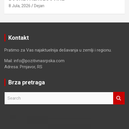
8 Jula, 2026
Dejan
Kontakt
Pratimo za Vas najaktuelnija dešavanja u zemlji i regionu.
Mail: info@pozitivnasrpska.com
Adresa: Prnjavor, RS
Brza pretraga
S
e
a
r
c
h