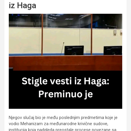
iz Haga
Njegov slučaj bio je među poslednjim predmetima koje je
vodio Mehanizam za međunarodne krivične sudove,
institucija koja nadgleda preostale procese povezane sa