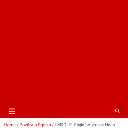
Home
Pozitivna Srpska
UMRO JE. Stigla potvrda iz Haga