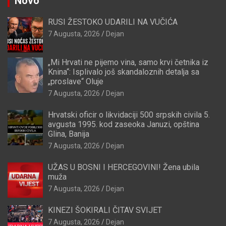
Novo
RUSI ŽESTOKO UDARILI NA VUČIĆA
7 Augusta, 2026
Dejan
„Mi Hrvati ne pijemo vina, samo krvi četnika iz
Knina“: Isplivalo još skandaloznih detalja sa
„proslave“ Oluje
7 Augusta, 2026
Dejan
Hrvatski oficir o likvidaciji 500 srpskih civila 5.
avgusta 1995. kod zaseoka Januzi, opština
Glina, Banija
7 Augusta, 2026
Dejan
UŽAS U BOSNI I HERCEGOVINI! Žena ubila
muža
7 Augusta, 2026
Dejan
KINEZI ŠOKIRALI ČITAV SVIJET
7 Augusta, 2026
Dejan