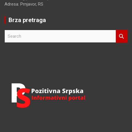
Adresa: Prnjavor, RS
Brza pretraga
S
e
a
r
c
h