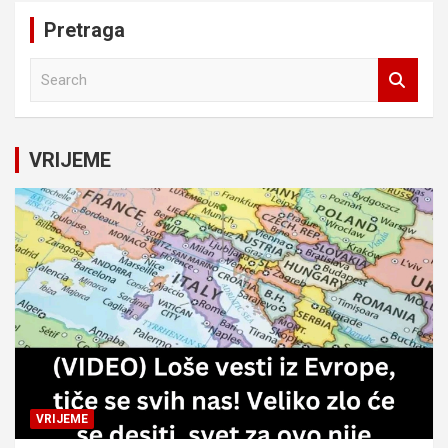
Pretraga
S
e
a
r
c
VRIJEME
h
VRIJEME