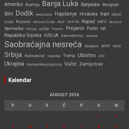
Banja Luka
Amerika
Banjaluka
Beograd
Austrija
Dodik
BiH
Hapšenje
Iran
Hrvatska
Izbori
eksplozija
Napad
Kosovo
Izrael
Milorad Dodik
MUP
NATO
MUP RS
Nesreća
Prnjavor
Putin
rat
Njemačka
požar
Policija
Prijedor
Republika Srpska
rUSIJA
Samoubistvo
sankcije
Saobraćajna nesreća
smrt
Sarajevo
SNSD
Srbija
Ubistvo
Tramp
Stanivuković
tragedija
UKC
Ukrajina
Vučić
Zemljotres
Vremenska prognoza
Kalendar
AUGUST 2026
P
U
S
Č
P
S
N
1
2
3
4
5
6
7
8
9