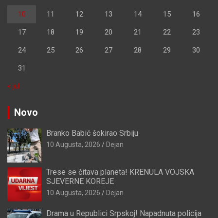
10
11
12
13
14
15
16
17
18
19
20
21
22
23
24
25
26
27
28
29
30
31
« jul
Novo
Branko Babić šokirao Srbiju
10 Augusta, 2026
Dejan
Trese se čitava planeta! KRENULA VOJSKA
SJEVERNE KOREJE
10 Augusta, 2026
Dejan
Drama u Republici Srpskoj! Napadnuta policija