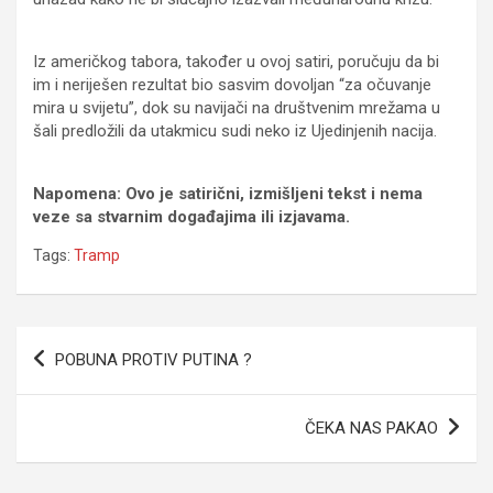
Iz američkog tabora, također u ovoj satiri, poručuju da bi
im i neriješen rezultat bio sasvim dovoljan “za očuvanje
mira u svijetu”, dok su navijači na društvenim mrežama u
šali predložili da utakmicu sudi neko iz Ujedinjenih nacija.
Napomena: Ovo je satirični, izmišljeni tekst i nema
veze sa stvarnim događajima ili izjavama.
Tags:
Tramp
Navigacija
POBUNA PROTIV PUTINA ?
članaka
ČEKA NAS PAKAO