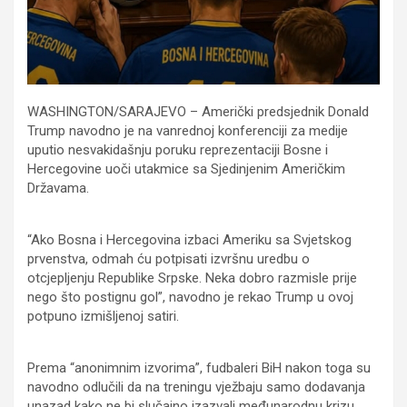
WASHINGTON/SARAJEVO – Američki predsjednik Donald
Trump navodno je na vanrednoj konferenciji za medije
uputio nesvakidašnju poruku reprezentaciji Bosne i
Hercegovine uoči utakmice sa Sjedinjenim Američkim
Državama.
“Ako Bosna i Hercegovina izbaci Ameriku sa Svjetskog
prvenstva, odmah ću potpisati izvršnu uredbu o
otcjepljenju Republike Srpske. Neka dobro razmisle prije
nego što postignu gol”, navodno je rekao Trump u ovoj
potpuno izmišljenoj satiri.
Prema “anonimnim izvorima”, fudbaleri BiH nakon toga su
navodno odlučili da na treningu vježbaju samo dodavanja
unazad kako ne bi slučajno izazvali međunarodnu krizu.