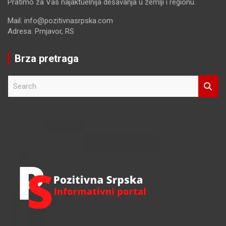
Pratimo za Vas najaktuelnija dešavanja u zemlji i regionu.
Mail: info@pozitivnasrpska.com
Adresa: Prnjavor, RS
Brza pretraga
S
e
a
r
c
h