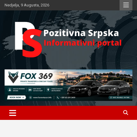
Skip
Nedjelja, 9 Augusta, 2026
to
content
Informativni portal
Pozitivna Srpska