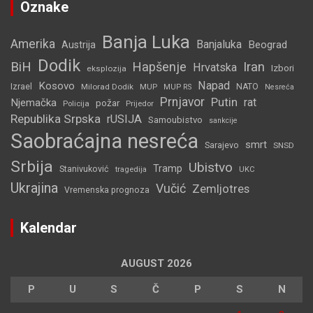
Oznake
Banja Luka
Amerika
Banjaluka
Beograd
Austrija
Dodik
BiH
Hapšenje
Iran
Hrvatska
Izbori
eksplozija
Napad
Kosovo
Izrael
Milorad Dodik
MUP
NATO
MUP RS
Nesreća
Prnjavor
Putin
rat
Njemačka
požar
Policija
Prijedor
Republika Srpska
rUSIJA
Samoubistvo
sankcije
Saobraćajna nesreća
smrt
Sarajevo
SNSD
Srbija
Ubistvo
Tramp
Stanivuković
tragedija
UKC
Ukrajina
Vučić
Zemljotres
Vremenska prognoza
Kalendar
AUGUST 2026
P
U
S
Č
P
S
N