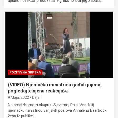
ujedno i direktor preduzeća “Agreks” iz Donjeg Žabara,…
POZITIVNA SRPSKA
(VIDEO) Njemačku ministricu gađali jajima,
pogledajte njenu reakciju￼
9 Maja, 2022
Dejan
Na predizbornom skupu u Sjevernoj Rajni Vestfaliji
njemačku ministricu vanjskih poslova Annalenu Baerbock
žena iz publike…