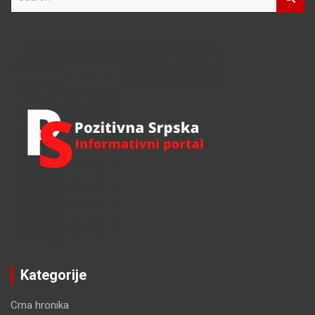
e
a
r
c
h
Kategorije
Crna hronika