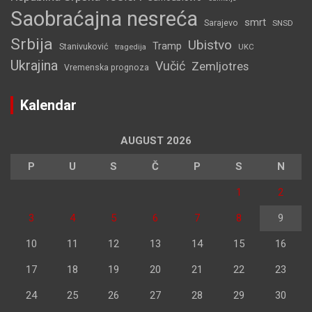
Saobraćajna nesreća
smrt
Sarajevo
SNSD
Srbija
Ubistvo
Tramp
Stanivuković
tragedija
UKC
Ukrajina
Vučić
Zemljotres
Vremenska prognoza
Kalendar
AUGUST 2026
P
U
S
Č
P
S
N
1
2
3
4
5
6
7
8
9
10
11
12
13
14
15
16
17
18
19
20
21
22
23
24
25
26
27
28
29
30