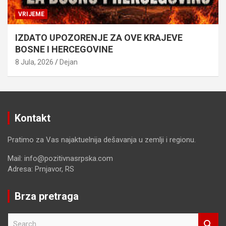
VRIJEME
IZDATO UPOZORENJE ZA OVE KRAJEVE
BOSNE I HERCEGOVINE
8 Jula, 2026
Dejan
Kontakt
Pratimo za Vas najaktuelnija dešavanja u zemlji i regionu.
Mail: info@pozitivnasrpska.com
Adresa: Prnjavor, RS
Brza pretraga
S