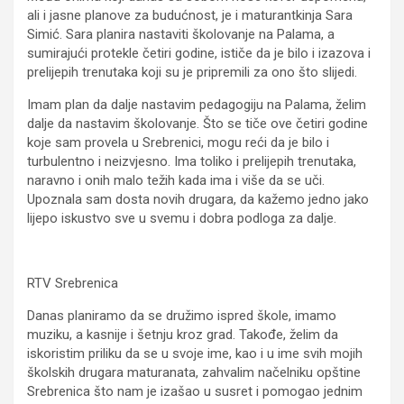
ali i jasne planove za budućnost, je i maturantkinja Sara
Simić. Sara planira nastaviti školovanje na Palama, a
sumirajući protekle četiri godine, ističe da je bilo i izazova i
prelijepih trenutaka koji su je pripremili za ono što slijedi.
Imam plan da dalje nastavim pedagogiju na Palama, želim
dalje da nastavim školovanje. Što se tiče ove četiri godine
koje sam provela u Srebrenici, mogu reći da je bilo i
turbulentno i neizvjesno. Ima toliko i prelijepih trenutaka,
naravno i onih malo težih kada ima i više da se uči.
Upoznala sam dosta novih drugara, da kažemo jedno jako
lijepo iskustvo sve u svemu i dobra podloga za dalje.
RTV Srebrenica
Danas planiramo da se družimo ispred škole, imamo
muziku, a kasnije i šetnju kroz grad. Takođe, želim da
iskoristim priliku da se u svoje ime, kao i u ime svih mojih
školskih drugara maturanata, zahvalim načelniku opštine
Srebrenica što nam je izašao u susret i pomogao jednim