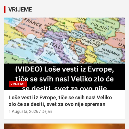
r
c
VRIJEME
h
VRIJEME
Loše vesti iz Evrope, tiče se svih nas! Veliko
zlo će se desiti, svet za ovo nije spreman
1 Augusta, 2026
Dejan