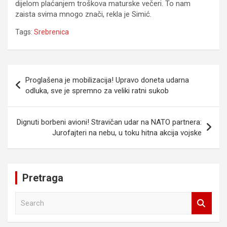
dijelom plaćanjem troškova maturske večeri. To nam
zaista svima mnogo znači, rekla je Simić.
Tags:
Srebrenica
Navigacija
Proglašena je mobilizacija! Upravo doneta udarna
članaka
odluka, sve je spremno za veliki ratni sukob
Dignuti borbeni avioni! Stravičan udar na NATO partnera:
Jurofajteri na nebu, u toku hitna akcija vojske
Pretraga
S
e
a