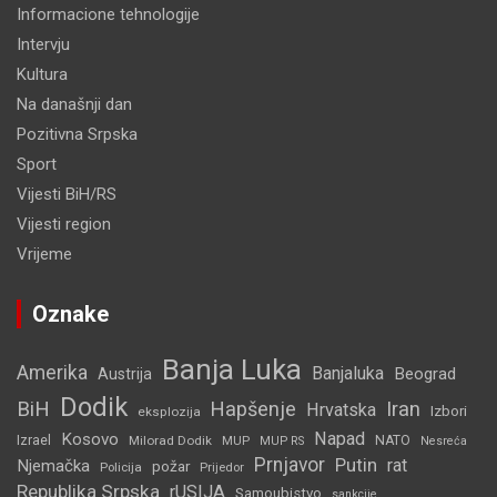
Informacione tehnologije
Intervju
Kultura
Na današnji dan
Pozitivna Srpska
Sport
Vijesti BiH/RS
Vijesti region
Vrijeme
Oznake
Banja Luka
Amerika
Banjaluka
Beograd
Austrija
Dodik
BiH
Hapšenje
Iran
Hrvatska
Izbori
eksplozija
Napad
Kosovo
Izrael
Milorad Dodik
MUP
NATO
MUP RS
Nesreća
Prnjavor
Putin
rat
Njemačka
požar
Policija
Prijedor
Republika Srpska
rUSIJA
Samoubistvo
sankcije