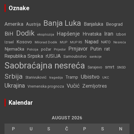
Oznake
Banja Luka
Amerika
Banjaluka
Beograd
Austrija
Dodik
BiH
Hapšenje
Iran
Hrvatska
Izbori
eksplozija
Napad
Kosovo
Izrael
Milorad Dodik
MUP
NATO
MUP RS
Nesreća
Prnjavor
Putin
rat
Njemačka
požar
Policija
Prijedor
Republika Srpska
rUSIJA
Samoubistvo
sankcije
Saobraćajna nesreća
smrt
Sarajevo
SNSD
Srbija
Ubistvo
Tramp
Stanivuković
tragedija
UKC
Ukrajina
Vučić
Zemljotres
Vremenska prognoza
Kalendar
AUGUST 2026
P
U
S
Č
P
S
N