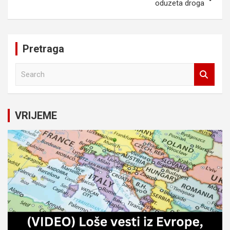
oduzeta droga
Pretraga
S
e
a
r
c
VRIJEME
h