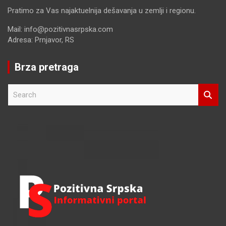
Pratimo za Vas najaktuelnija dešavanja u zemlji i regionu.
Mail: info@pozitivnasrpska.com
Adresa: Prnjavor, RS
Brza pretraga
S
e
a
r
c
h