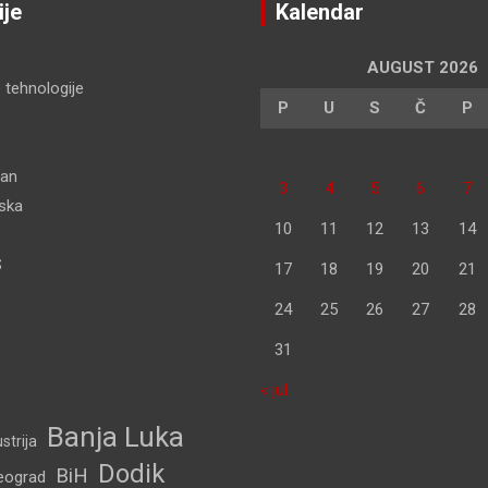
ije
Kalendar
AUGUST 2026
 tehnologije
P
U
S
Č
P
dan
3
4
5
6
7
pska
10
11
12
13
14
S
17
18
19
20
21
24
25
26
27
28
31
« jul
Banja Luka
strija
Dodik
BiH
eograd