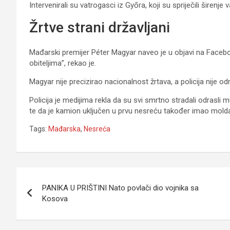
Intervenirali su vatrogasci iz Győra, koji su spriječili širenje v
Žrtve strani državljani
Mađarski premijer Péter Magyar naveo je u objavi na Faceboo
obiteljima”, rekao je.
Magyar nije precizirao nacionalnost žrtava, a policija nije o
Policija je medijima rekla da su svi smrtno stradali odrasli 
te da je kamion uključen u prvu nesreću također imao moldav
Tags:
Mađarska
,
Nesreća
Navigacija
PANIKA U PRIŠTINI Nato povlači dio vojnika sa
članaka
Kosova