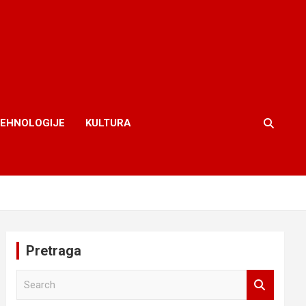
TEHNOLOGIJE
KULTURA
Pretraga
S
e
a