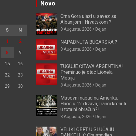
Novo
Crna Gora ulazi u savez sa
Albanijom i Hrvatskom ?
8 Augusta, 2026
Dejan
S
N
1
2
NAPADNUTA BUGARSKA ?
8 Augusta, 2026
Dejan
8
9
15
16
TUGUJE ČITAVA ARGENTINA!
Preminuo je otac Lionela
22
23
Mesija
8 Augusta, 2026
Dejan
29
30
Masovni napad na Ameriku:
Haos u 12 država, Iranci krenuli
u totalni obračun?!
8 Augusta, 2026
Dejan
VELIKI OBRT U SLUČAJU
DANKE ILIĆ Obustavljen