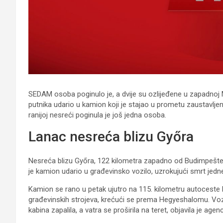
SEDAM osoba poginulo je, a dvije su ozlijeđene u zapadnoj 
putnika udario u kamion koji je stajao u prometu zaustavljen
ranijoj nesreći poginula je još jedna osoba.
Lanac nesreća blizu Győra
Nesreća blizu Győra, 122 kilometra zapadno od Budimpešte, u
je kamion udario u građevinsko vozilo, uzrokujući smrt jedn
Kamion se rano u petak ujutro na 115. kilometru autoceste 
građevinskih strojeva, krećući se prema Hegyeshalomu. Voz
kabina zapalila, a vatra se proširila na teret, objavila je age