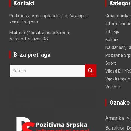
Kontakt
Kategor
Pratimo za Vas najaktuelnija dešavanja u
Crna hronika
zemlji i regionu.
Informacione
Intervju
Mail: info@pozitivnasrpska.com
Adresa: Prnjavor, RS
Kultura
Na današnji 
Brza pretraga
Pozitivna Sr
Sport
S
Vijesti BiH/R
e
Vijesti region
a
r
Vrijeme
c
h
Oznake
Amerika
Au
Banjaluka
B