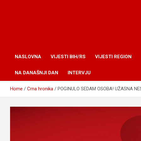
NASLOVNA
VIJESTI BIH/RS
VIJESTI REGION
NA DANAŠNJI DAN
INTERVJU
Home
Crna hronika
POGINULO SEDAM OSOBA! UŽASNA NE