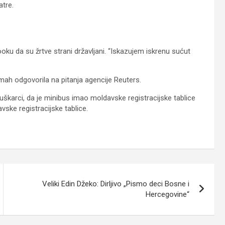
atre.
ku da su žrtve strani državljani. “Iskazujem iskrenu sućut
dmah odgovorila na pitanja agencije Reuters.
muškarci, da je minibus imao moldavske registracijske tablice
ske registracijske tablice.
Veliki Edin Džeko: Dirljivo „Pismo deci Bosne i
Hercegovine“