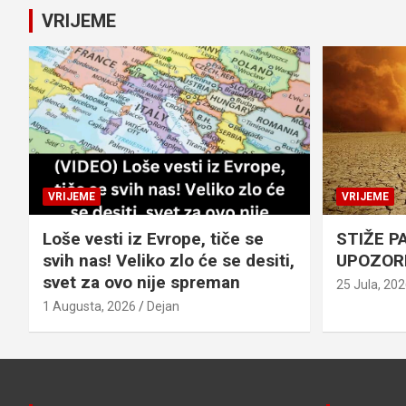
VRIJEME
VRIJEME
VRIJEME
Loše vesti iz Evrope, tiče se
STIŽE P
svih nas! Veliko zlo će se desiti,
UPOZOR
svet za ovo nije spreman
25 Jula, 20
1 Augusta, 2026
Dejan