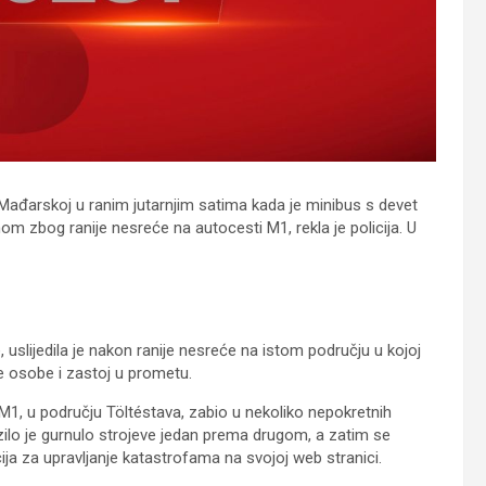
Mađarskoj u ranim jutarnjim satima kada je minibus s devet
om zbog ranije nesreće na autocesti M1, rekla je policija. U
slijedila je nakon ranije nesreće na istom području u kojoj
e osobe i zastoj u prometu.
M1, u području Töltéstava, zabio u nekoliko nepokretnih
ilo je gurnulo strojeve jedan prema drugom, a zatim se
ncija za upravljanje katastrofama na svojoj web stranici.