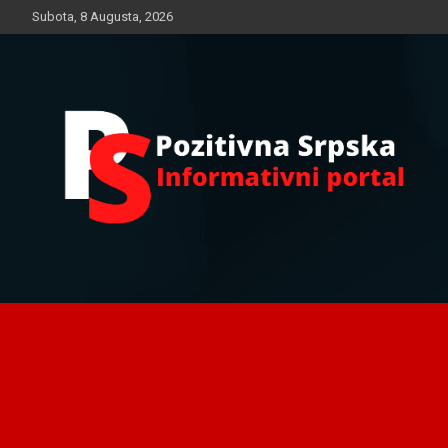
Skip
Subota, 8 Augusta, 2026
to
content
Informativni portal
Pozitivna Srpska