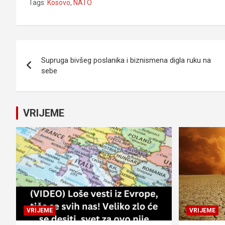
Tags:
Kosovo
,
NATO
Navigacija
Supruga bivšeg poslanika i biznismena digla ruku na
članaka
sebe
VRIJEME
VRIJEME
VRIJEME