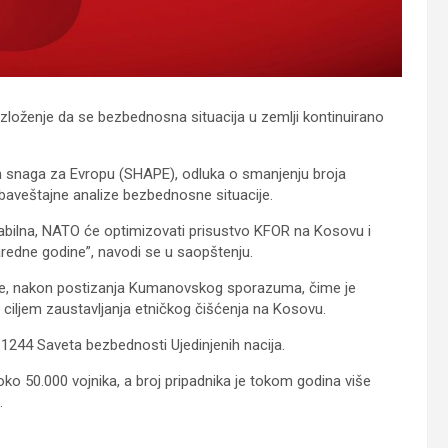
zloženje da se bezbednosna situacija u zemlji kontinuirano
 snaga za Evropu (SHAPE), odluka o smanjenju broja
aveštajne analize bezbednosne situacije.
abilna, NATO će optimizovati prisustvo KFOR na Kosovu i
redne godine”, navodi se u saopštenju.
ne, nakon postizanja Kumanovskog sporazuma, čime je
 ciljem zaustavljanja etničkog čišćenja na Kosovu.
244 Saveta bezbednosti Ujedinjenih nacija.
ko 50.000 vojnika, a broj pripadnika je tokom godina više
.