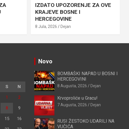
ZA
IZDATO UPOZORENJE ZA OVE
U
KRAJEVE BOSNE I
HERCEGOVINE
8 Jula, 2026
Dejan
Novo
BOMBAŠKI NAPAD U BOSNI I
HERCEGOVINI
8 Augusta, 2026
Dejan
S
N
1
2
Krvoproliće u Gracu!
7 Augusta, 2026
Dejan
8
9
15
16
RUSI ŽESTOKO UDARILI NA
VUČIĆA