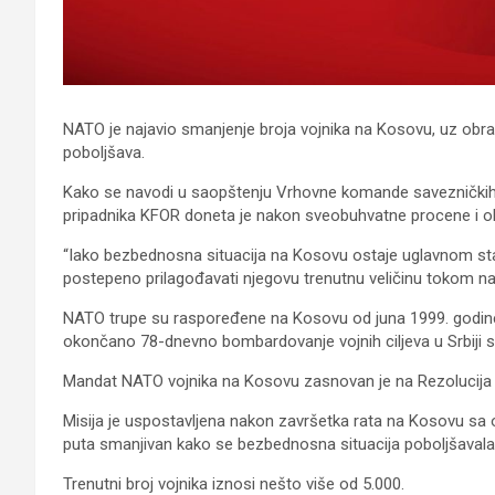
NATO je najavio smanjenje broja vojnika na Kosovu, uz obra
poboljšava.
Kako se navodi u saopštenju Vrhovne komande savezničkih
pripadnika KFOR doneta je nakon sveobuhvatne procene i ob
“Iako bezbednosna situacija na Kosovu ostaje uglavnom st
postepeno prilagođavati njegovu trenutnu veličinu tokom na
NATO trupe su raspoređene na Kosovu od juna 1999. godi
okončano 78-dnevno bombardovanje vojnih ciljeva u Srbiji s
Mandat NATO vojnika na Kosovu zasnovan je na Rezolucija 1
Misija je uspostavljena nakon završetka rata na Kosovu sa o
puta smanjivan kako se bezbednosna situacija poboljšavala
Trenutni broj vojnika iznosi nešto više od 5.000.