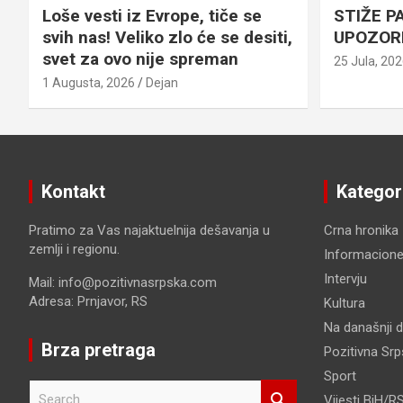
Loše vesti iz Evrope, tiče se
STIŽE P
svih nas! Veliko zlo će se desiti,
UPOZOR
svet za ovo nije spreman
25 Jula, 20
1 Augusta, 2026
Dejan
Kontakt
Kategor
Pratimo za Vas najaktuelnija dešavanja u
Crna hronika
zemlji i regionu.
Informacione
Intervju
Mail: info@pozitivnasrpska.com
Adresa: Prnjavor, RS
Kultura
Na današnji 
Brza pretraga
Pozitivna Sr
Sport
S
Vijesti BiH/R