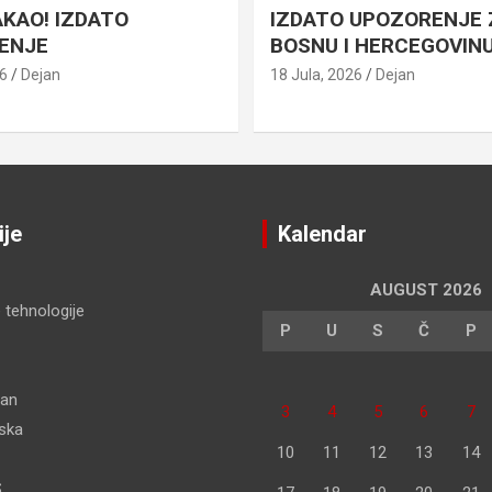
AKAO! IZDATO
IZDATO UPOZORENJE 
ENJE
BOSNU I HERCEGOVIN
26
Dejan
18 Jula, 2026
Dejan
ije
Kalendar
AUGUST 2026
 tehnologije
P
U
S
Č
P
dan
3
4
5
6
7
pska
10
11
12
13
14
S