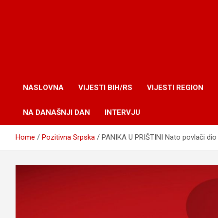
NASLOVNA
VIJESTI BIH/RS
VIJESTI REGION
NA DANAŠNJI DAN
INTERVJU
Home
Pozitivna Srpska
PANIKA U PRIŠTINI Nato povlači dio