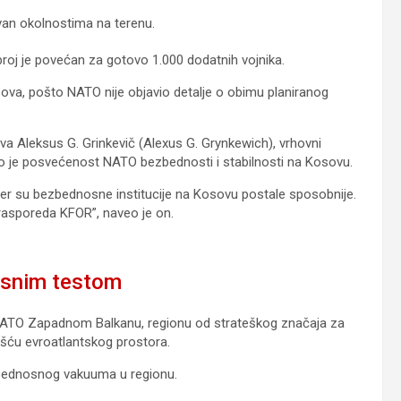
van okolnostima na terenu.
roj je povećan za gotovo 1.000 dodatnih vojnika.
sova, pošto NATO nije objavio detalje o obimu planiranog
a Aleksus G. Grinkevič (Alexus G. Grynkewich), vrhovni
 je posvećenost NATO bezbednosti i stabilnosti na Kosovu.
jer su bezbednosne institucije na Kosovu postale sposobnije.
 i rasporeda KFOR”, naveo je on.
osnim testom
NATO Zapadnom Balkanu, regionu od strateškog značaja za
ošću evroatlantskog prostora.
zbednosnog vakuuma u regionu.