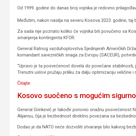
Od 1999. godine do danas broj vojnika je redovno prilagođa
Međutim, nakon nasilja na severu Kosova 2023. godine, taj b
Za sada nije poznato koliko će vojnika biti povučeno sa Ko
smanjenja kontingenta KFOR.
General Ratnog vazduhoplovstva Sjedinjenih Američkih Držav
komandant savezničkih snaga za Evropu (SACEUR), potvrdio
“Upravo je ta posvećenost dovela do povećane stabilnosti, 
Trenutni uslovi pružaju priliku za dalju optimizaciju veličine
Čitajte:
Kosovo suočeno s mogućim sigurn
General Grinkevič je takođe ponovio snažnu posvećenost 
Alijansu, čija je bezbednost direktno povezana sa bezbedn
Dodao je da NATO neće dozvoliti stvaranje bilo kakvog be