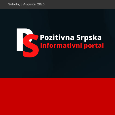
Skip
Subota, 8 Augusta, 2026
to
content
Informativni portal
Pozitivna Srpska