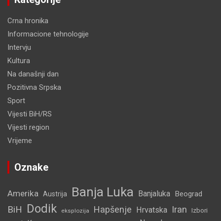
Crna hronika
Informacione tehnologije
Intervju
Kultura
Na današnji dan
Pozitivna Srpska
Sport
Vijesti BiH/RS
Vijesti region
Vrijeme
Oznake
Banja Luka
Amerika
Banjaluka
Beograd
Austrija
Dodik
BiH
Hapšenje
Iran
Hrvatska
Izbori
eksplozija