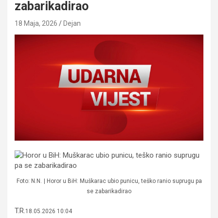
zabarikadirao
18 Maja, 2026
Dejan
Foto: N.N.
| Horor u BiH: Muškarac ubio punicu, teško ranio suprugu pa
se zabarikadirao
T.R.
18.05.2026 10:04