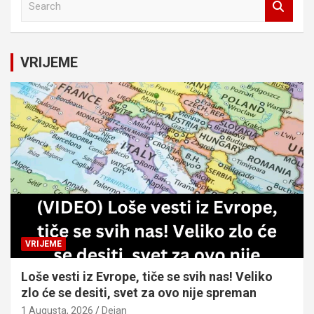
e
a
r
c
VRIJEME
h
VRIJEME
Loše vesti iz Evrope, tiče se svih nas! Veliko
zlo će se desiti, svet za ovo nije spreman
1 Augusta, 2026
Dejan