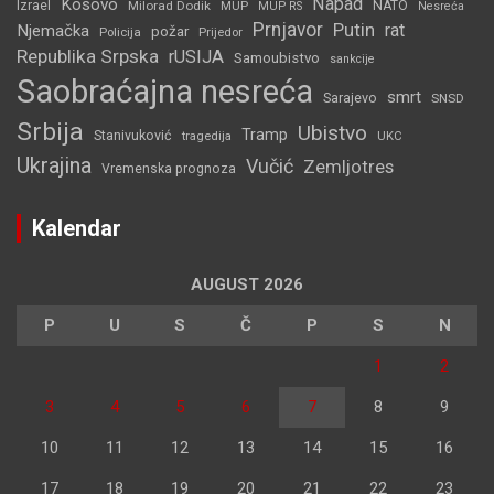
Napad
Kosovo
Izrael
Milorad Dodik
MUP
NATO
MUP RS
Nesreća
Prnjavor
Putin
rat
Njemačka
požar
Policija
Prijedor
Republika Srpska
rUSIJA
Samoubistvo
sankcije
Saobraćajna nesreća
smrt
Sarajevo
SNSD
Srbija
Ubistvo
Tramp
Stanivuković
tragedija
UKC
Ukrajina
Vučić
Zemljotres
Vremenska prognoza
Kalendar
AUGUST 2026
P
U
S
Č
P
S
N
1
2
3
4
5
6
7
8
9
10
11
12
13
14
15
16
17
18
19
20
21
22
23