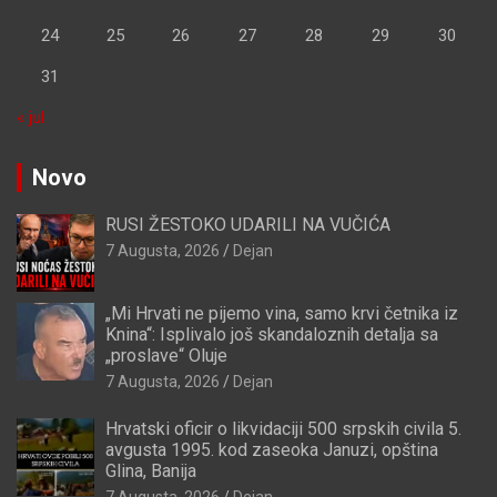
24
25
26
27
28
29
30
31
« jul
Novo
RUSI ŽESTOKO UDARILI NA VUČIĆA
7 Augusta, 2026
Dejan
„Mi Hrvati ne pijemo vina, samo krvi četnika iz
Knina“: Isplivalo još skandaloznih detalja sa
„proslave“ Oluje
7 Augusta, 2026
Dejan
Hrvatski oficir o likvidaciji 500 srpskih civila 5.
avgusta 1995. kod zaseoka Januzi, opština
Glina, Banija