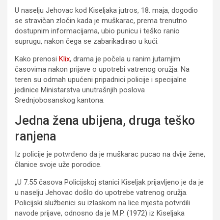
U naselju Jehovac kod Kiseljaka jutros, 18. maja, dogodio
se stravičan zločin kada je muškarac, prema trenutno
dostupnim informacijama, ubio punicu i teško ranio
suprugu, nakon čega se zabarikadirao u kući.
Kako prenosi
Klix
, drama je počela u ranim jutarnjim
časovima nakon prijave o upotrebi vatrenog oružja. Na
teren su odmah upućeni pripadnici policije i specijalne
jedinice Ministarstva unutrašnjih poslova
Srednjobosanskog kantona.
Jedna žena ubijena, druga teško
ranjena
Iz policije je potvrđeno da je muškarac pucao na dvije žene,
članice svoje uže porodice.
„U 7.55 časova Policijskoj stanici Kiseljak prijavljeno je da je
u naselju Jehovac došlo do upotrebe vatrenog oružja.
Policijski službenici su izlaskom na lice mjesta potvrdili
navode prijave, odnosno da je M.P. (1972) iz Kiseljaka