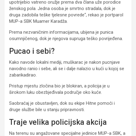
upotrijebio vatreno oružje prema dva člana uže porodice
ženskog pola. Jedna osoba je smrtno stradala, dok je
druga zadobila teške tjelesne povrede“, rekao je portparol
MUP-a SBK Muamer Karadža.
Prema nezvaničnim informacijama, ubijena je punica
osumnjičenog, dok je njegova supruga teško povrijeđena.
Pucao i sebi?
Kako navode lokalni mediji, muškarac je nakon pucnjave
navodno ranio i sebe, ali se i dalje nalazio u kući u kojoj se
zabarikadirao.
Pristup mjestu zločina bio je blokiran, a policija je u
širokom luku obezbjeđivala područje oko kuće.
Saobraćaj je obustavljen, dok su ekipe Hitne pomoći i
druge službe bile u stanju pripravnosti.
Traje velika policijska akcija
Na terenu su angažovane specijalne jedinice MUP-a SBK, a