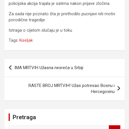
policijska akcija trajala je satima nakon prijave zločina.
Za sada nije poznato šta je prethodilo pucnjavi niti motiv
porodične tragedije.
Istraga o cijelom slučaju je u toku.
Tags:
Kiseljak
Navigacija
IMA MRTVIH Užasna nesreća u Srbiji
članaka
RASTE BROJ MRTVIH! Užas potresao Bosnu i
Hercegovinu
Pretraga
S