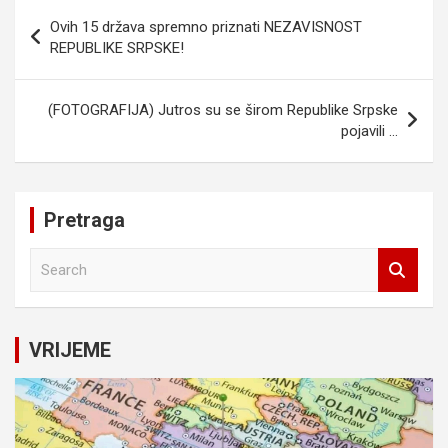
Navigacija
Ovih 15 država spremno priznati NEZAVISNOST
članaka
REPUBLIKE SRPSKE!
(FOTOGRAFIJA) Jutros su se širom Republike Srpske
pojavili …
Pretraga
S
e
a
r
c
VRIJEME
h