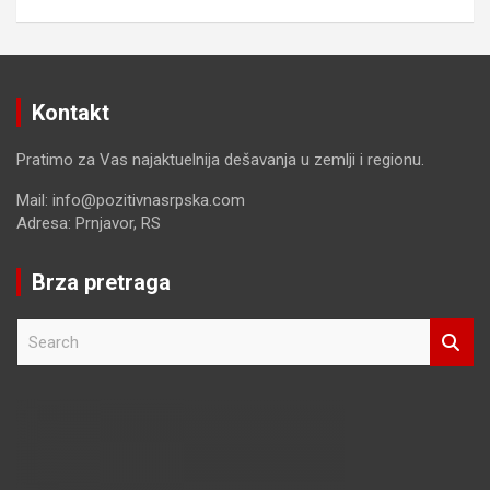
Kontakt
Pratimo za Vas najaktuelnija dešavanja u zemlji i regionu.
Mail: info@pozitivnasrpska.com
Adresa: Prnjavor, RS
Brza pretraga
S
e
a
r
c
h