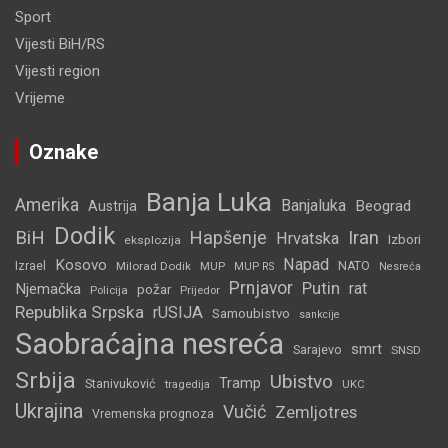
Sport
Vijesti BiH/RS
Vijesti region
Vrijeme
Oznake
Banja Luka
Amerika
Banjaluka
Beograd
Austrija
Dodik
BiH
Hapšenje
Iran
Hrvatska
Izbori
eksplozija
Napad
Kosovo
Izrael
Milorad Dodik
MUP
NATO
MUP RS
Nesreća
Prnjavor
Putin
rat
Njemačka
požar
Policija
Prijedor
Republika Srpska
rUSIJA
Samoubistvo
sankcije
Saobraćajna nesreća
smrt
Sarajevo
SNSD
Srbija
Ubistvo
Tramp
Stanivuković
tragedija
UKC
Ukrajina
Vučić
Zemljotres
Vremenska prognoza