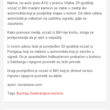
Naime, na auto-putu A10, u pravcu Vilaha, 29-godišnji
vozač iz BiH manjim kamion se zabio u zadnji dio
automobila koji je posljednji stajao u koloni. Od siline udara,
automobil je odbačen na zaštitnu ogradu, gdje se
zaustavio.
Kako prenose mediji, vozač iz BiH nije kočio, stoga se
pretpostavlja da je riječ o nepažnji.
U ovom udesu teže je povrijeđen 53-godišnji vozač iz
Pongaua, koji se nalazio u automobilu koji je završio u
ogradi. On je spasilačkim helikopterom prebačen u bolnicu
u Salcburgu i njegove povrede su teže prirode.
Drugi povrijeđeni je vozač iz BiH, koji je zbrinut na licu
mjesta i njegove povrede su lakše.
autor: nezavisne.com
Tags:
Austrija
,
Saobraćajna nesreća