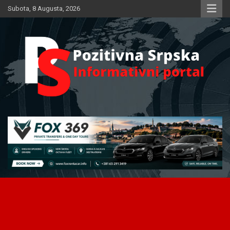
Skip
Subota, 8 Augusta, 2026
to
content
Informativni portal
Pozitivna Srpska