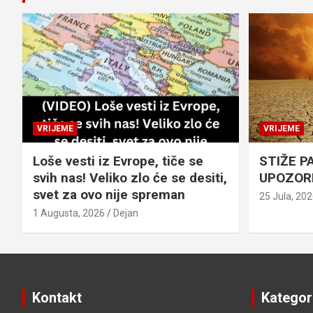
VRIJEME
VRIJEME
Loše vesti iz Evrope, tiče se
STIŽE P
svih nas! Veliko zlo će se desiti,
UPOZOR
svet za ovo nije spreman
25 Jula, 20
1 Augusta, 2026
Dejan
Kontakt
Kategor