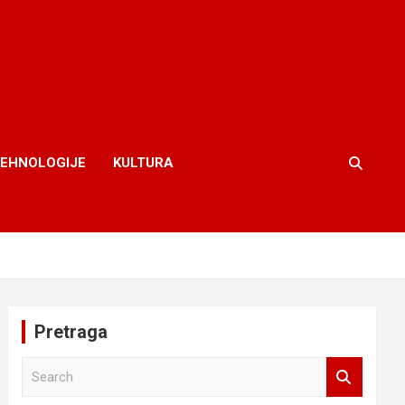
TEHNOLOGIJE
KULTURA
Pretraga
S
e
a