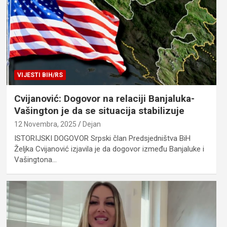
VIJESTI BIH/RS
Cvijanović: Dogovor na relaciji Banjaluka-
Vašington je da se situacija stabilizuje
12 Novembra, 2025
Dejan
ISTORIJSKI DOGOVOR Srpski član Predsjedništva BiH
Željka Cvijanović izjavila je da dogovor između Banjaluke i
Vašingtona…