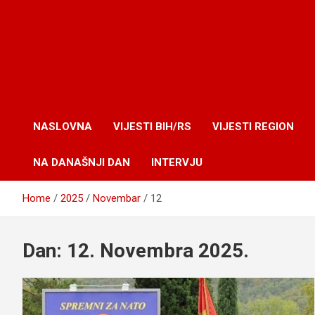
NASLOVNA
VIJESTI BIH/RS
VIJESTI REGION
NA DANAŠNJI DAN
INTERVJU
Home
2025
Novembar
12
Dan:
12. Novembra 2025.