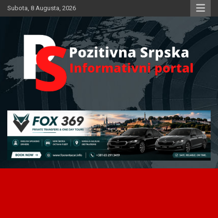
Skip
Subota, 8 Augusta, 2026
to
content
Informativni portal
Pozitivna Srpska