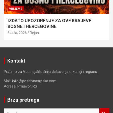
VRIJEME
IZDATO UPOZORENJE ZA OVE KRAJEVE
BOSNE I HERCEGOVINE
8 Jula, 2026
Dejan
Kontakt
Pratimo za Vas najaktuelnija dešavanja u zemlji i regionu.
Mail: info@pozitivnasrpska.com
Adresa: Prnjavor, RS
Brza pretraga
S