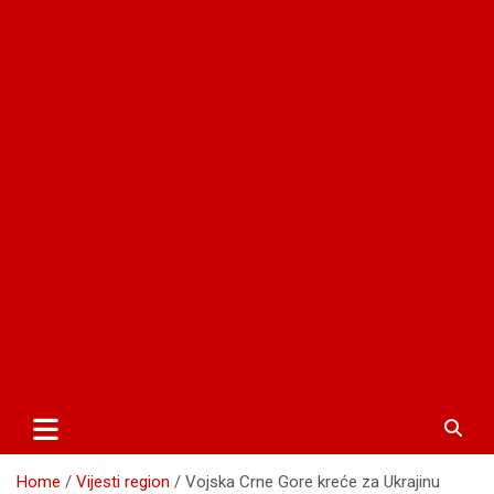
Home
Vijesti region
Vojska Crne Gore kreće za Ukrajinu