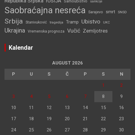
Republika Srpska
rUSIJA
Samoubistvo
sankcije
Saobraćajna nesreća
smrt
Sarajevo
SNSD
Srbija
Ubistvo
Tramp
Stanivuković
tragedija
UKC
Ukrajina
Vučić
Zemljotres
Vremenska prognoza
Kalendar
AUGUST 2026
P
U
S
Č
P
S
N
1
2
3
4
5
6
7
8
9
10
11
12
13
14
15
16
17
18
19
20
21
22
23
24
25
26
27
28
29
30