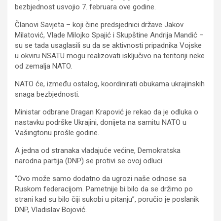
bezbjednost usvojio 7. februara ove godine.
Članovi Savjeta – koji čine predsjednici države Jakov
Milatović, Vlade Milojko Spajić i Skupštine Andrija Mandić –
su se tada usaglasili su da se aktivnosti pripadnika Vojske
u okviru NSATU mogu realizovati isključivo na teritoriji neke
od zemalja NATO.
NATO će, između ostalog, koordinirati obukama ukrajinskih
snaga bezbjednosti.
Ministar odbrane Dragan Krapović je rekao da je odluka o
nastavku podrške Ukrajini, donijeta na samitu NATO u
Vašingtonu prošle godine.
A jedna od stranaka vladajuće većine, Demokratska
narodna partija (DNP) se protivi se ovoj odluci.
“Ovo može samo dodatno da ugrozi naše odnose sa
Ruskom federacijom. Pametnije bi bilo da se držimo po
strani kad su bilo čiji sukobi u pitanju”, poručio je poslanik
DNP, Vladislav Bojović.