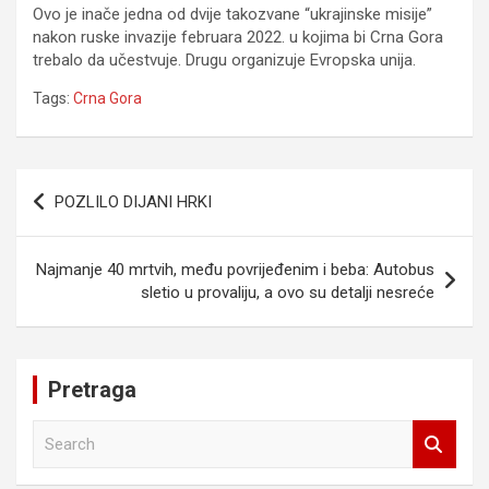
Ovo je inače jedna od dvije takozvane “ukrajinske misije”
nakon ruske invazije februara 2022. u kojima bi Crna Gora
trebalo da učestvuje. Drugu organizuje Evropska unija.
Tags:
Crna Gora
Navigacija
POZLILO DIJANI HRKI
članaka
Najmanje 40 mrtvih, među povrijeđenim i beba: Autobus
sletio u provaliju, a ovo su detalji nesreće
Pretraga
S
e
a