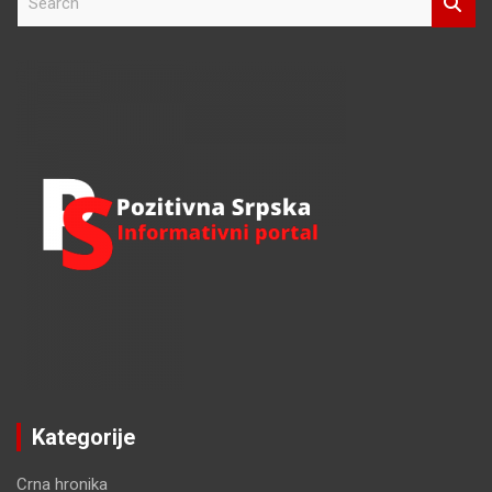
e
a
r
c
h
Kategorije
Crna hronika