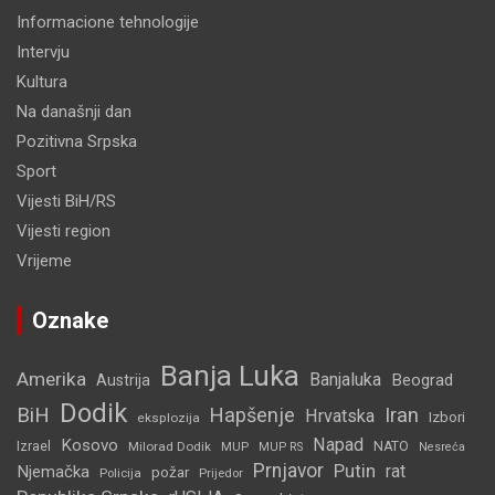
Informacione tehnologije
Intervju
Kultura
Na današnji dan
Pozitivna Srpska
Sport
Vijesti BiH/RS
Vijesti region
Vrijeme
Oznake
Banja Luka
Amerika
Banjaluka
Beograd
Austrija
Dodik
BiH
Hapšenje
Iran
Hrvatska
Izbori
eksplozija
Napad
Kosovo
Izrael
Milorad Dodik
MUP
NATO
MUP RS
Nesreća
Prnjavor
Putin
rat
Njemačka
požar
Policija
Prijedor