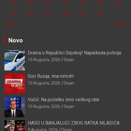
18
19
20
21
22
23
24
25
26
27
28
29
30
« okt
dec »
Novo
Drama u Republici Srpskoj! Napadnuta policija
10 Augusta, 2026
Dejan
Gori Rusija, ima mrtvih!
10 Augusta, 2026
Dejan
Vučić: Na početku smo velikog rata
10 Augusta, 2026
Dejan
HASO U BANJALUCI ZBOG RATKA MLADIĆA
9 Augusta, 2026
Dejan