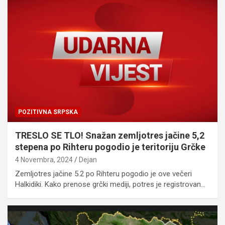
POZITIVNA SRPSKA
TRESLO SE TLO! Snažan zemljotres jačine 5,2
stepena po Rihteru pogodio je teritoriju Grčke
4 Novembra, 2024
Dejan
Zemljotres jačine 5.2 po Rihteru pogodio je ove večeri
Halkidiki. Kako prenose grčki mediji, potres je registrovan…