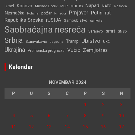
Napad
Kosovo
Izrael
Milorad Dodik
MUP
NATO
MUP RS
Nesreća
Prnjavor
Putin
rat
Njemačka
požar
Policija
Prijedor
Republika Srpska
rUSIJA
Samoubistvo
sankcije
Saobraćajna nesreća
smrt
Sarajevo
SNSD
Srbija
Ubistvo
Tramp
Stanivuković
tragedija
UKC
Ukrajina
Vučić
Zemljotres
Vremenska prognoza
Kalendar
NOVEMBAR 2024
P
U
S
Č
P
S
N
1
2
3
4
5
6
7
8
9
10
11
12
13
14
15
16
17