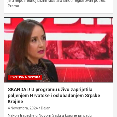
je u neposrednoj blizini Mostara sinoć registrovan potres.
Prema…
POZITIVNA SRPSKA
SKANDAL! U programu uživo zaprijetila
paljenjem Hrvatske i oslobađanjem Srpske
Krajine
4 Novembra, 2024
Dejan
Nakon tragedije u Novom Sadu u kojoj je pri padu