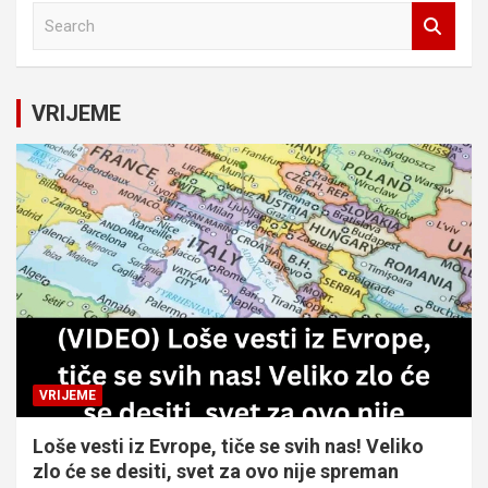
S
e
a
r
c
VRIJEME
h
VRIJEME
Loše vesti iz Evrope, tiče se svih nas! Veliko
zlo će se desiti, svet za ovo nije spreman