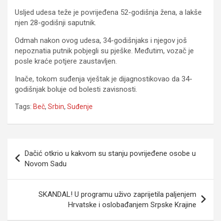
Usljed udesa teže je povrijeđena 52-godišnja žena, a lakše
njen 28-godišnji saputnik.
Odmah nakon ovog udesa, 34-godišnjaks i njegov još
nepoznatia putnik pobjegli su pješke. Međutim, vozač je
posle kraće potjere zaustavljen.
Inače, tokom suđenja vještak je dijagnostikovao da 34-
godišnjak boluje od bolesti zavisnosti.
Tags:
Beč
,
Srbin
,
Suđenje
Navigacija
Dačić otkrio u kakvom su stanju povrijeđene osobe u
članaka
Novom Sadu
SKANDAL! U programu uživo zaprijetila paljenjem
Hrvatske i oslobađanjem Srpske Krajine