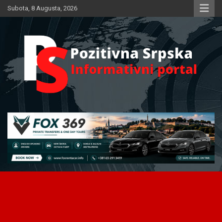
Skip
Subota, 8 Augusta, 2026
to
content
Informativni portal
Pozitivna Srpska