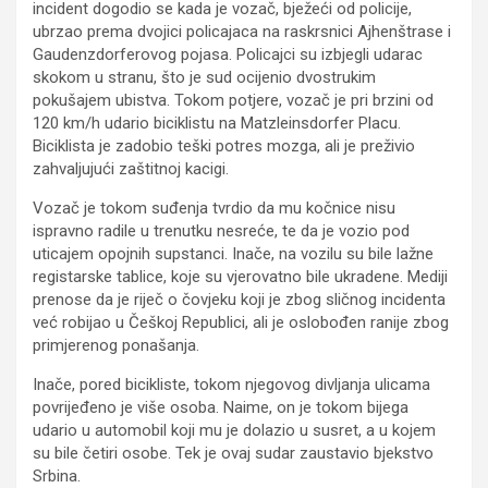
incident dogodio se kada je vozač, bježeći od policije,
ubrzao prema dvojici policajaca na raskrsnici Ajhenštrase i
Gaudenzdorferovog pojasa. Policajci su izbjegli udarac
skokom u stranu, što je sud ocijenio dvostrukim
pokušajem ubistva. Tokom potjere, vozač je pri brzini od
120 km/h udario biciklistu na Matzleinsdorfer Placu.
Biciklista je zadobio teški potres mozga, ali je preživio
zahvaljujući zaštitnoj kacigi.
Vozač je tokom suđenja tvrdio da mu kočnice nisu
ispravno radile u trenutku nesreće, te da je vozio pod
uticajem opojnih supstanci. Inače, na vozilu su bile lažne
registarske tablice, koje su vjerovatno bile ukradene. Mediji
prenose da je riječ o čovjeku koji je zbog sličnog incidenta
već robijao u Češkoj Republici, ali je oslobođen ranije zbog
primjerenog ponašanja.
Inače, pored bicikliste, tokom njegovog divljanja ulicama
povrijeđeno je više osoba. Naime, on je tokom bijega
udario u automobil koji mu je dolazio u susret, a u kojem
su bile četiri osobe. Tek je ovaj sudar zaustavio bjekstvo
Srbina.