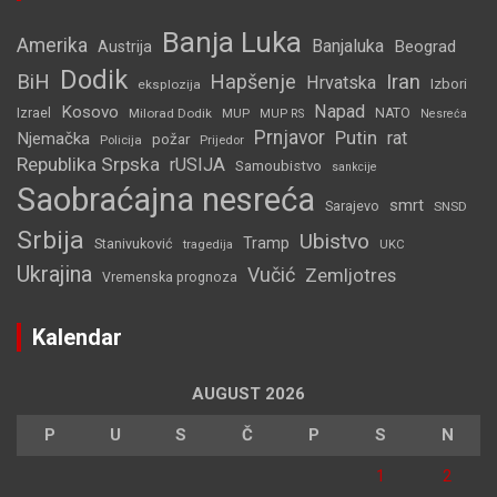
Banja Luka
Amerika
Banjaluka
Beograd
Austrija
Dodik
BiH
Hapšenje
Iran
Hrvatska
Izbori
eksplozija
Napad
Kosovo
Izrael
Milorad Dodik
MUP
NATO
MUP RS
Nesreća
Prnjavor
Putin
rat
Njemačka
požar
Policija
Prijedor
Republika Srpska
rUSIJA
Samoubistvo
sankcije
Saobraćajna nesreća
smrt
Sarajevo
SNSD
Srbija
Ubistvo
Tramp
Stanivuković
tragedija
UKC
Ukrajina
Vučić
Zemljotres
Vremenska prognoza
Kalendar
AUGUST 2026
P
U
S
Č
P
S
N
1
2