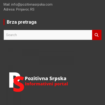
Mail: info@pozitivnasrpska.com
Adresa: Prnjavor, RS
Brza pretraga
S
e
a
r
c
h