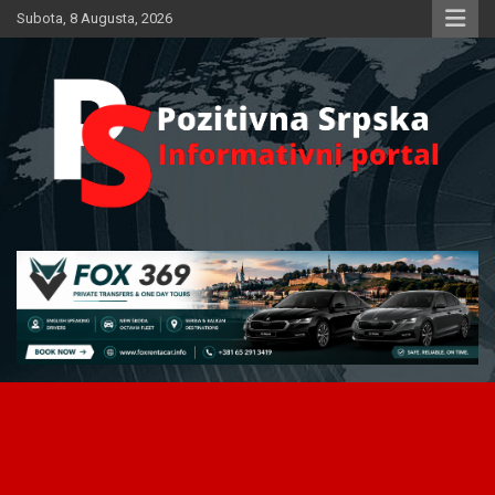
Skip
Subota, 8 Augusta, 2026
to
content
Informativni portal
Pozitivna Srpska