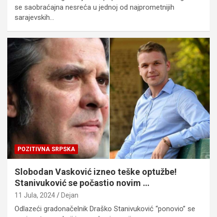
se saobraćajna nesreća u jednoj od najprometnijih
sarajevskih…
POZITIVNA SRPSKA
Slobodan Vasković izneo teške optužbe!
Stanivuković se počastio novim …
11 Jula, 2024
Dejan
Odlazeći gradonačelnik Draško Stanivuković “ponovio” se