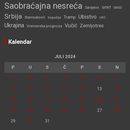
Saobraćajna nesreća
smrt
Sarajevo
SNSD
Srbija
Ubistvo
Tramp
Stanivuković
tragedija
UKC
Ukrajina
Vučić
Zemljotres
Vremenska prognoza
Kalendar
JULI 2024
P
U
S
Č
P
S
N
1
2
3
4
5
6
7
8
9
10
11
12
13
14
15
16
17
18
19
20
21
22
23
24
25
26
27
28
29
30
31