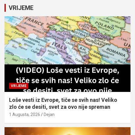
c
VRIJEME
h
VRIJEME
Loše vesti iz Evrope, tiče se svih nas! Veliko
zlo će se desiti, svet za ovo nije spreman
1 Augusta, 2026
Dejan