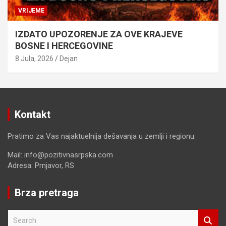
VRIJEME
IZDATO UPOZORENJE ZA OVE KRAJEVE
BOSNE I HERCEGOVINE
8 Jula, 2026
Dejan
Kontakt
Pratimo za Vas najaktuelnija dešavanja u zemlji i regionu.
Mail: info@pozitivnasrpska.com
Adresa: Prnjavor, RS
Brza pretraga
S
e