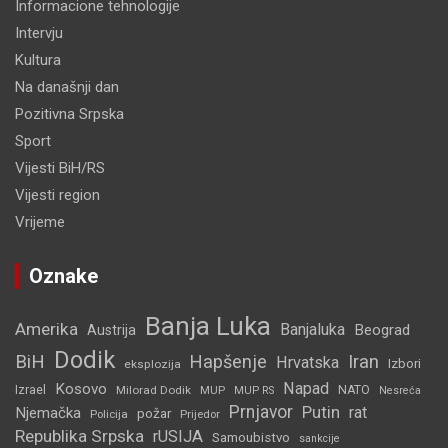
Informacione tehnologije
Intervju
Kultura
Na današnji dan
Pozitivna Srpska
Sport
Vijesti BiH/RS
Vijesti region
Vrijeme
Oznake
Banja Luka
Amerika
Banjaluka
Beograd
Austrija
Dodik
BiH
Hapšenje
Iran
Hrvatska
Izbori
eksplozija
Napad
Kosovo
Izrael
Milorad Dodik
MUP
NATO
MUP RS
Nesreća
Prnjavor
Putin
rat
Njemačka
požar
Policija
Prijedor
Republika Srpska
rUSIJA
Samoubistvo
sankcije