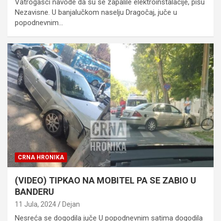
Vatrogasci navode da su se zapalile elektroinstalacije, pišu
Nezavisne. U banjalučkom naselju Dragočaj, juče u
popodnevnim…
CRNA HRONIKA
(VIDEO) TIPKAO NA MOBITEL PA SE ZABIO U
BANDERU
11 Jula, 2024
Dejan
Nesreća se dogodila juče U popodnevnim satima dogodila