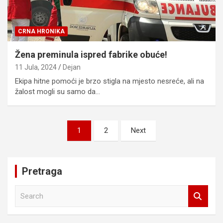
CRNA HRONIKA
Žena preminula ispred fabrike obuće!
11 Jula, 2024
Dejan
Ekipa hitne pomoći je brzo stigla na mjesto nesreće, ali na
žalost mogli su samo da…
Posts
1
2
Next
pagination
Pretraga
S
e
a
r