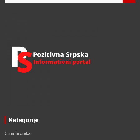
a
r
c
h
Kategorije
Crna hronika