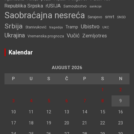
Republika Srpska
rUSIJA
Samoubistvo
sankcije
Saobraćajna nesreća
smrt
Sarajevo
SNSD
Srbija
Ubistvo
Tramp
Stanivuković
tragedija
UKC
Ukrajina
Vučić
Zemljotres
Vremenska prognoza
Kalendar
AUGUST 2026
P
U
S
Č
P
S
N
1
2
3
4
5
6
7
8
9
10
11
12
13
14
15
16
17
18
19
20
21
22
23
24
25
26
27
28
29
30