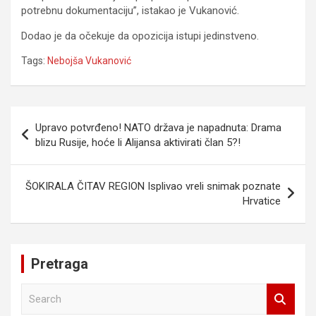
potrebnu dokumentaciju”, istakao je Vukanović.
Dodao je da očekuje da opozicija istupi jedinstveno.
Tags:
Nebojša Vukanović
Navigacija
Upravo potvrđeno! NATO država je napadnuta: Drama
članaka
blizu Rusije, hoće li Alijansa aktivirati član 5?!
ŠOKIRALA ČITAV REGION Isplivao vreli snimak poznate
Hrvatice
Pretraga
S
e