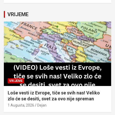
a
r
c
VRIJEME
h
VRIJEME
Loše vesti iz Evrope, tiče se svih nas! Veliko
zlo će se desiti, svet za ovo nije spreman
1 Augusta, 2026
Dejan