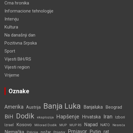
Crna hronika
Informacione tehnologije
Intervju
Kultura
Na današnji dan
Pozitivna Srpska
Sport
Vijesti BiH/RS
Vijesti region
Vrijeme
Oznake
Banja Luka
Amerika
Banjaluka
Beograd
Austrija
Dodik
BiH
Hapšenje
Iran
Hrvatska
Izbori
eksplozija
Napad
Kosovo
Izrael
Milorad Dodik
MUP
NATO
MUP RS
Nesreća
Prnjavor
Putin
rat
Njemačka
požar
Policija
Prijedor