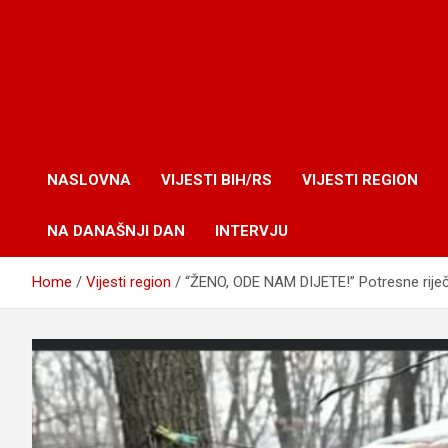
NASLOVNA
VIJESTI BIH/RS
VIJESTI REGION
NA DANAŠNJI DAN
INTERVJU
Home
Vijesti region
“ŽENO, ODE NAM DIJETE!” Potresne riječi