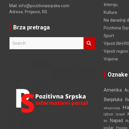
Intervju
Mail: info@pozitivnasrpska.com
Adresa: Prnjavor, RS
Kultura
Na današnji 
Brza pretraga
Pozitivna Sr
Sport
S
Vijesti BiH/R
e
Vijesti region
a
r
Vrijeme
c
h
Oznake
Amerika
Au
Banjaluka
B
Ha
eksplozija
Izbori
Izrael
Napad
N
RS
požar
Prijedor