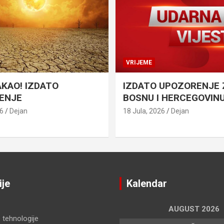
VRIJEME
AKAO! IZDATO
IZDATO UPOZORENJE 
ENJE
BOSNU I HERCEGOVIN
26
Dejan
18 Jula, 2026
Dejan
ije
Kalendar
AUGUST 2026
 tehnologije