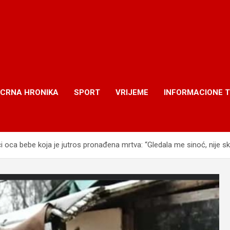
CRNA HRONIKA
SPORT
VRIJEME
INFORMACIONE 
 oca bebe koja je jutros pronađena mrtva: “Gledala me sinoć, nije s