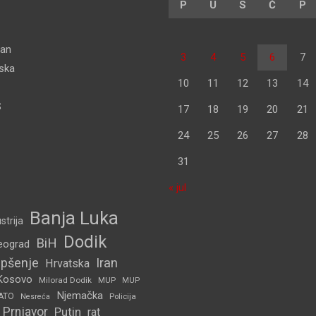
P
U
S
Č
P
dan
3
4
5
6
7
pska
10
11
12
13
14
S
17
18
19
20
21
24
25
26
27
28
31
« jul
Banja Luka
strija
Dodik
BiH
eograd
pšenje
Iran
Hrvatska
Kosovo
Milorad Dodik
MUP
MUP
Njemačka
ATO
Policija
Nesreća
Prnjavor
Putin
rat