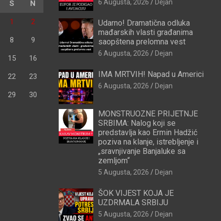
6 Augusta, 2026
Dejan
S
N
1
2
Udarno! Dramatična odluka
mađarskih vlasti građanima
8
9
saopštena prelomna vest
6 Augusta, 2026
Dejan
15
16
IMA MRTVIH! Napad u Americi
22
23
6 Augusta, 2026
Dejan
29
30
MONSTRUOZNE PRIJETNJE
SRBIMA: Nalog koji se
predstavlja kao Ermin Hadžić
poziva na klanje, istrebljenje i
„sravnjivanje Banjaluke sa
zemljom“
5 Augusta, 2026
Dejan
ŠOK VIJEST KOJA JE
UZDRMALA SRBIJU
5 Augusta, 2026
Dejan