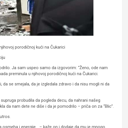
njihovoj porodičnoj kući na Čukarici
iju
omodrilo. Ja sam uspeo samo da izgovorim: “Ženo, ode nam
nenada preminula u njihovoj porodičnoj kući na Čukarici.
 da se smejala, da je izgledala zdravo i da nisu mogli ni da
a supruga probudila da pogleda decu, da nahrani našeg
kla da nam dete ne diše i da je pomodrilo – priča on za “Blic”.
utros.
ila osmeha i energije… – kaže on i dodaje da mu je mnogo