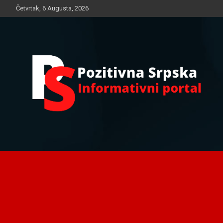
Skip
Četvrtak, 6 Augusta, 2026
to
content
Informativni portal
Pozitivna Srpska