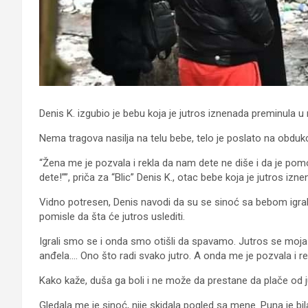
Denis K. izgubio je bebu koja je jutros iznenada preminula u 
Nema tragova nasilja na telu bebe, telo je poslato na obdukc
“Žena me je pozvala i rekla da nam dete ne diše i da je p
dete!””, priča za “Blic” Denis K., otac bebe koja je jutros iz
Vidno potresen, Denis navodi da su se sinoć sa bebom igrali,
pomisle da šta će jutros uslediti.
Igrali smo se i onda smo otišli da spavamo. Jutros se moj
anđela…. Ono što radi svako jutro. A onda me je pozvala i re
Kako kaže, duša ga boli i ne može da prestane da plače od j
Gledala me je sinoć, nije skidala pogled sa mene. Puna je b