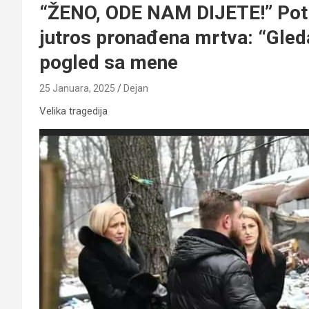
“ŽENO, ODE NAM DIJETE!” Potre
jutros pronađena mrtva: “Gleda
pogled sa mene
25 Januara, 2025
Dejan
Velika tragedija