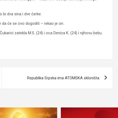
bi dva sina i dve ćerke.
e da će se ovo dogoditi – rekao je on.
Čukarici zatekla M.S. (24) i oca Deniza K. (24) i njihovu bebu.
Republika Srpska ima ATOMSKA skloništa