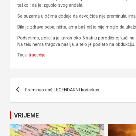
teško i da je izgubio svog anđela.
Sa suzama u očima dodaje da devojčica nije preminula, imao 
Bila je zdrava beba, ništa, ama baš ništa nije moglo da ukaž
Podsetimo, policija je jutros oko 5 sati u porodičnoj kući na 
Na telu nema tragova nasilja, a telo je poslato na obdukciju.
Tags:
tragedija
Navigacija
Preminuo naš LEGENDARNI košarkaš
članaka
VRIJEME