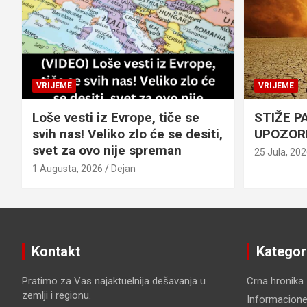
VRIJEME
VRIJEME
Loše vesti iz Evrope, tiče se
STIŽE P
svih nas! Veliko zlo će se desiti,
UPOZOR
svet za ovo nije spreman
25 Jula, 20
1 Augusta, 2026
Dejan
Kontakt
Kategor
Pratimo za Vas najaktuelnija dešavanja u
Crna hronika
zemlji i regionu.
Informacione