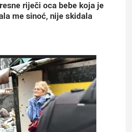
sne riječi oca bebe koja je
la me sinoć, nije skidala