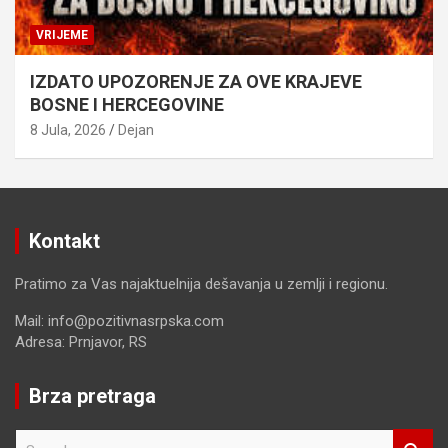
VRIJEME
IZDATO UPOZORENJE ZA OVE KRAJEVE
BOSNE I HERCEGOVINE
8 Jula, 2026
Dejan
Kontakt
Pratimo za Vas najaktuelnija dešavanja u zemlji i regionu.
Mail: info@pozitivnasrpska.com
Adresa: Prnjavor, RS
Brza pretraga
S