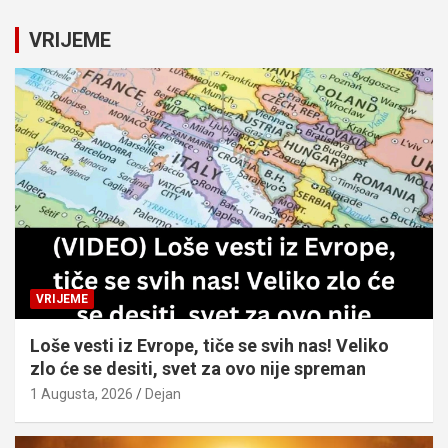
r
c
VRIJEME
h
VRIJEME
Loše vesti iz Evrope, tiče se svih nas! Veliko
zlo će se desiti, svet za ovo nije spreman
1 Augusta, 2026
Dejan