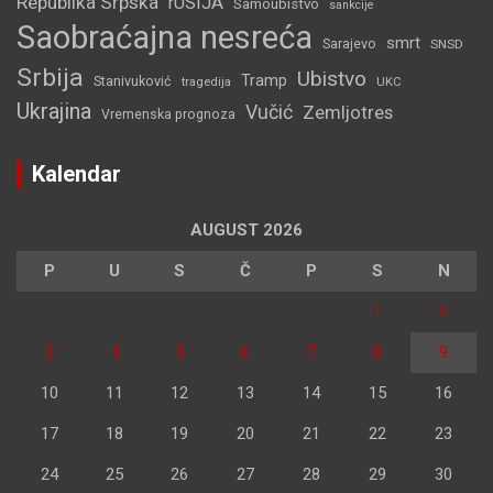
Republika Srpska
rUSIJA
Samoubistvo
sankcije
Saobraćajna nesreća
smrt
Sarajevo
SNSD
Srbija
Ubistvo
Tramp
Stanivuković
tragedija
UKC
Ukrajina
Vučić
Zemljotres
Vremenska prognoza
Kalendar
AUGUST 2026
P
U
S
Č
P
S
N
1
2
3
4
5
6
7
8
9
10
11
12
13
14
15
16
17
18
19
20
21
22
23
24
25
26
27
28
29
30