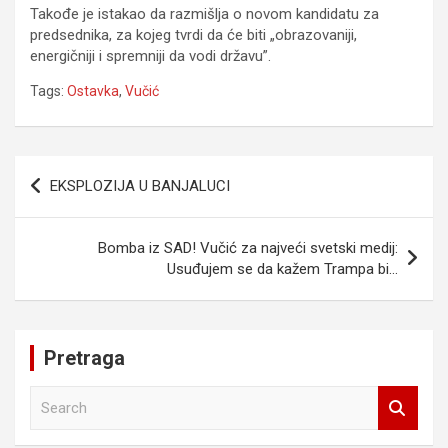
Takođe je istakao da razmišlja o novom kandidatu za
predsednika, za kojeg tvrdi da će biti „obrazovaniji,
energičniji i spremniji da vodi državu”.
Tags:
Ostavka
,
Vučić
Navigacija
EKSPLOZIJA U BANJALUCI
članaka
Bomba iz SAD! Vučić za najveći svetski medij:
Usuđujem se da kažem Trampa bi…
Pretraga
S
e
a