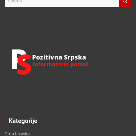
e
a
r
c
h
Kategorije
Crna hronika