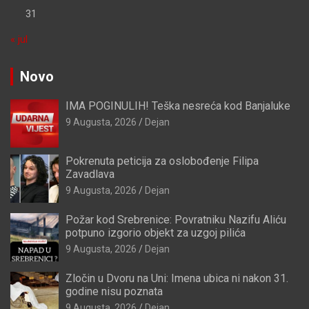
31
« jul
Novo
IMA POGINULIH! Teška nesreća kod Banjaluke
9 Augusta, 2026
Dejan
Pokrenuta peticija za oslobođenje Filipa
Zavadlava
9 Augusta, 2026
Dejan
Požar kod Srebrenice: Povratniku Nazifu Aliću
potpuno izgorio objekt za uzgoj pilića
9 Augusta, 2026
Dejan
Zločin u Dvoru na Uni: Imena ubica ni nakon 31.
godine nisu poznata
9 Augusta, 2026
Dejan