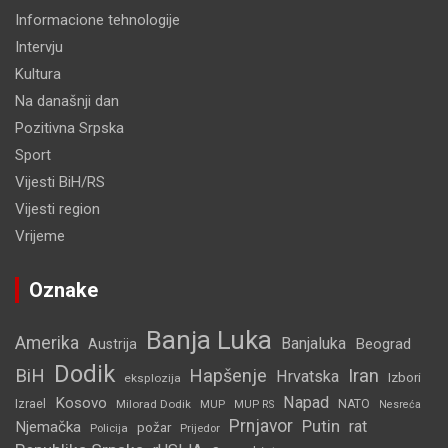
Informacione tehnologije
Intervju
Kultura
Na današnji dan
Pozitivna Srpska
Sport
Vijesti BiH/RS
Vijesti region
Vrijeme
Oznake
Banja Luka
Amerika
Banjaluka
Beograd
Austrija
Dodik
BiH
Hapšenje
Iran
Hrvatska
Izbori
eksplozija
Napad
Kosovo
Izrael
Milorad Dodik
MUP
NATO
MUP RS
Nesreća
Prnjavor
Putin
rat
Njemačka
požar
Policija
Prijedor