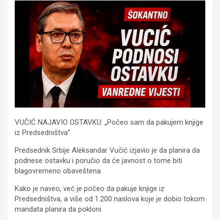
VUČIĆ NAJAVIO OSTAVKU: „Počeo sam da pakujem knjige
iz Predsedništva”
Predsednik Srbije Aleksandar Vučić izjavio je da planira da
podnese ostavku i poručio da će javnost o tome biti
blagovremeno obaveštena.
Kako je naveo, već je počeo da pakuje knjige iz
Predsedništva, a više od 1.200 naslova koje je dobio tokom
mandata planira da pokloni.