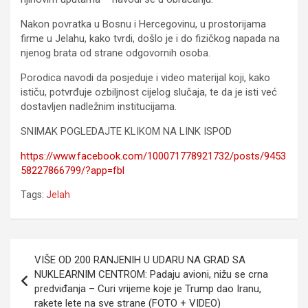
Nakon povratka u Bosnu i Hercegovinu, u prostorijama
firme u Jelahu, kako tvrdi, došlo je i do fizičkog napada na
njenog brata od strane odgovornih osoba.
Porodica navodi da posjeduje i video materijal koji, kako
ističu, potvrđuje ozbiljnost cijelog slučaja, te da je isti već
dostavljen nadležnim institucijama.
SNIMAK POGLEDAJTE KLIKOM NA LINK ISPOD
https://www.facebook.com/100071778921732/posts/9453
58227866799/?app=fbl
Tags:
Jelah
Navigacija
VIŠE OD 200 RANJENIH U UDARU NA GRAD SA
članaka
NUKLEARNIM CENTROM: Padaju avioni, nižu se crna
predviđanja – Curi vrijeme koje je Trump dao Iranu,
rakete lete na sve strane (FOTO + VIDEO)