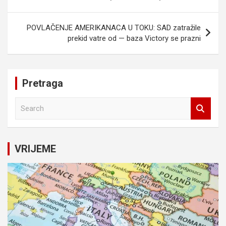
POVLAČENJE AMERIKANACA U TOKU: SAD zatražile
prekid vatre od — baza Victory se prazni
Pretraga
S
e
a
r
c
VRIJEME
h