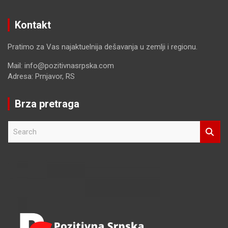
Kontakt
Pratimo za Vas najaktuelnija dešavanja u zemlji i regionu.
Mail: info@pozitivnasrpska.com
Adresa: Prnjavor, RS
Brza pretraga
S
e
a
r
c
h