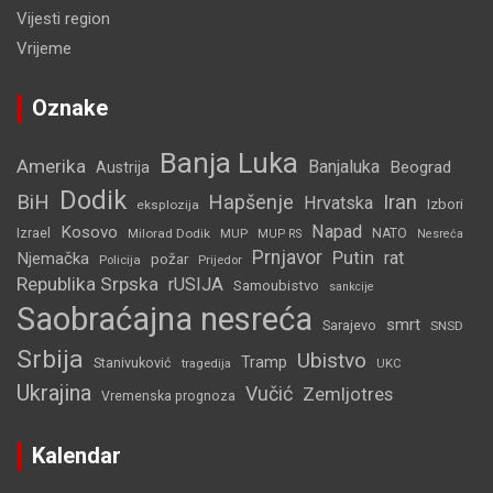
Vijesti region
Vrijeme
Oznake
Banja Luka
Amerika
Banjaluka
Beograd
Austrija
Dodik
BiH
Hapšenje
Iran
Hrvatska
Izbori
eksplozija
Napad
Kosovo
Izrael
Milorad Dodik
MUP
NATO
MUP RS
Nesreća
Prnjavor
Putin
rat
Njemačka
požar
Policija
Prijedor
Republika Srpska
rUSIJA
Samoubistvo
sankcije
Saobraćajna nesreća
smrt
Sarajevo
SNSD
Srbija
Ubistvo
Tramp
Stanivuković
tragedija
UKC
Ukrajina
Vučić
Zemljotres
Vremenska prognoza
Kalendar