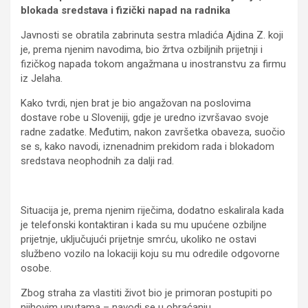
blokada sredstava i fizički napad na radnika
Javnosti se obratila zabrinuta sestra mladića Ajdina Z. koji
je, prema njenim navodima, bio žrtva ozbiljnih prijetnji i
fizičkog napada tokom angažmana u inostranstvu za firmu
iz Jelaha.
Kako tvrdi, njen brat je bio angažovan na poslovima
dostave robe u Sloveniji, gdje je uredno izvršavao svoje
radne zadatke. Međutim, nakon završetka obaveza, suočio
se s, kako navodi, iznenadnim prekidom rada i blokadom
sredstava neophodnih za dalji rad.
Situacija je, prema njenim riječima, dodatno eskalirala kada
je telefonski kontaktiran i kada su mu upućene ozbiljne
prijetnje, uključujući prijetnje smrću, ukoliko ne ostavi
službeno vozilo na lokaciji koju su mu odredile odgovorne
osobe.
Zbog straha za vlastiti život bio je primoran postupiti po
njihovim uputama – navodi se u obraćanju.