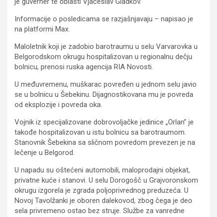
je guverner te oblasti Vjačeslav Gladkov.
Informacije o posledicama se razjašnjavaju – napisao je
na platformi Max.
Maloletnik koji je zadobio barotraumu u selu Varvarovka u
Belgorodskom okrugu hospitalizovan u regionalnu dečju
bolnicu, prenosi ruska agencija RIA Novosti.
U međuvremenu, muškarac povređen u jednom selu javio
se u bolnicu u Šebekinu. Dijagnostikovana mu je povreda
od eksplozije i povreda oka.
Vojnik iz specijalizovane dobrovoljačke jedinice „Orlan” je
takođe hospitalizovan u istu bolnicu sa barotraumom.
Stanovnik Šebekina sa sličnom povredom prevezen je na
lečenje u Belgorod.
U napadu su oštećeni automobili, maloprodajni objekat,
privatne kuće i stanovi. U selu Dorogošč u Grajvoronskom
okrugu izgorela je zgrada poljoprivrednog preduzeća. U
Novoj Tavolžanki je oboren dalekovod, zbog čega je deo
sela privremeno ostao bez struje. Službe za vanredne