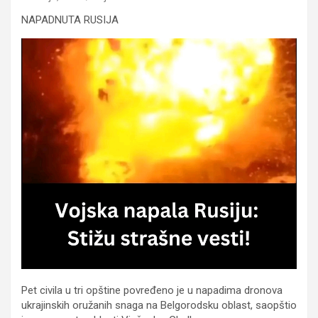
NAPADNUTA RUSIJA
Pet civila u tri opštine povređeno je u napadima dronova
ukrajinskih oružanih snaga na Belgorodsku oblast, saopštio