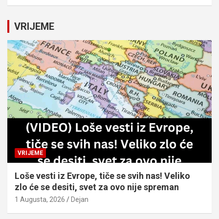
a
r
c
VRIJEME
h
VRIJEME
Loše vesti iz Evrope, tiče se svih nas! Veliko
zlo će se desiti, svet za ovo nije spreman
1 Augusta, 2026
Dejan