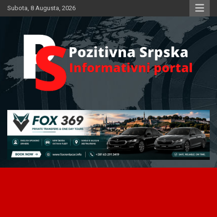
Skip
Subota, 8 Augusta, 2026
to
content
Informativni portal
Pozitivna Srpska