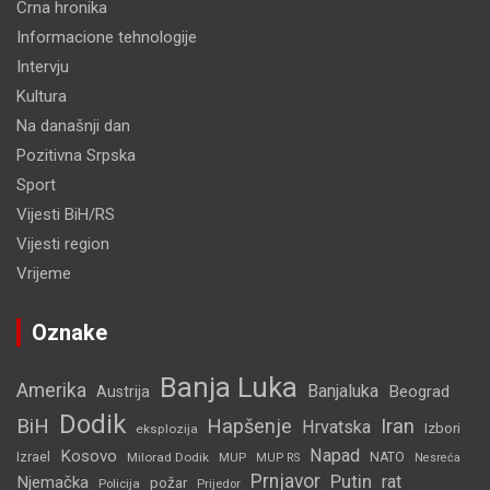
Crna hronika
Informacione tehnologije
Intervju
Kultura
Na današnji dan
Pozitivna Srpska
Sport
Vijesti BiH/RS
Vijesti region
Vrijeme
Oznake
Banja Luka
Amerika
Banjaluka
Beograd
Austrija
Dodik
BiH
Hapšenje
Iran
Hrvatska
Izbori
eksplozija
Napad
Kosovo
Izrael
Milorad Dodik
MUP
NATO
MUP RS
Nesreća
Prnjavor
Putin
rat
Njemačka
požar
Policija
Prijedor