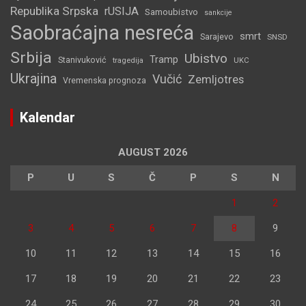
Republika Srpska
rUSIJA
Samoubistvo
sankcije
Saobraćajna nesreća
smrt
Sarajevo
SNSD
Srbija
Ubistvo
Tramp
Stanivuković
tragedija
UKC
Ukrajina
Vučić
Zemljotres
Vremenska prognoza
Kalendar
AUGUST 2026
P
U
S
Č
P
S
N
1
2
3
4
5
6
7
8
9
10
11
12
13
14
15
16
17
18
19
20
21
22
23
24
25
26
27
28
29
30