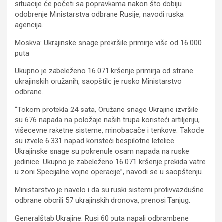
situacije će početi sa popravkama nakon što dobiju
odobrenje Ministarstva odbrane Rusije, navodi ruska
agencija.
Moskva: Ukrajinske snage prekršile primirje više od 16.000
puta
Ukupno je zabeleženo 16.071 kršenje primirja od strane
ukrajinskih oružanih, saopštilo je rusko Ministarstvo
odbrane.
“Tokom protekla 24 sata, Oružane snage Ukrajine izvršile
su 676 napada na položaje naših trupa koristeći artiljeriju,
višecevne raketne sisteme, minobacače i tenkove. Takođe
su izvele 6.331 napad koristeći bespilotne letelice.
Ukrajinske snage su pokrenule osam napada na ruske
jedinice. Ukupno je zabeleženo 16.071 kršenje prekida vatre
u zoni Specijalne vojne operacije”, navodi se u saopštenju.
Ministarstvo je navelo i da su ruski sistemi protivvazdušne
odbrane oborili 57 ukrajinskih dronova, prenosi Tanjug.
Generalštab Ukrajine: Rusi 60 puta napali odbrambene