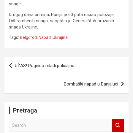
snage
Drugog dana primirja, Rusija je 60 puta napao položaje
Odbrambenih snaga, saopštio je Generalštab oružanih
snaga Ukrajine.
Tags:
Belgorod
,
Napad
,
Ukrajina
Navigacija
UŽAS! Poginuo mladi policajac
članaka
Bombaški napad u Banjaluci
Pretraga
S
e