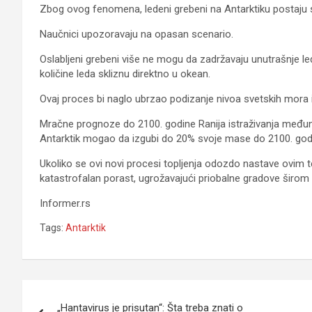
Zbog ovog fenomena, ledeni grebeni na Antarktiku postaju sve 
Naučnici upozoravaju na opasan scenario.
Oslabljeni grebeni više ne mogu da zadržavaju unutrašnje 
količine leda skliznu direktno u okean.
Ovaj proces bi naglo ubrzao podizanje nivoa svetskih mora 
Mračne prognoze do 2100. godine Ranija istraživanja međun
Antarktik mogao da izgubi do 20% svoje mase do 2100. god
Ukoliko se ovi novi procesi topljenja odozdo nastave ovim
katastrofalan porast, ugrožavajući priobalne gradove širom 
Informer.rs
Tags:
Antarktik
Navigacija
„Hantavirus je prisutan“: Šta treba znati o