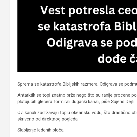
Sprema se katastrofa Biblijskih razmera: Odigrava se podm
Antarktik se topi znatno brže nego što su ranije procene pok
plutajućih glečera formirali dugački kanali, piše Sajens Dejli.
Ovi kanali zadržavaju toplu okeansku vodu, što drastično ub
skriveno od direktnog pogleda.
Slabljenje ledenih ploča