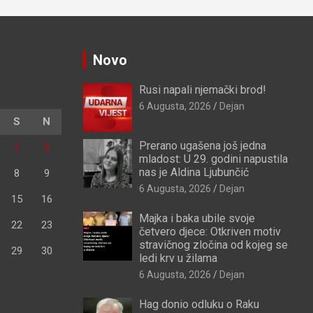
Novo
Rusi napali njemački brod!
6 Augusta, 2026
Dejan
S
N
Prerano ugašena još jedna
1
2
mladost: U 29. godini napustila
nas je Aldina Ljubunčić
8
9
6 Augusta, 2026
Dejan
15
16
Majka i baka ubile svoje
22
23
četvero djece: Otkriven motiv
stravičnog zločina od kojeg se
29
30
ledi krv u žilama
6 Augusta, 2026
Dejan
Hag donio odluku o Raku