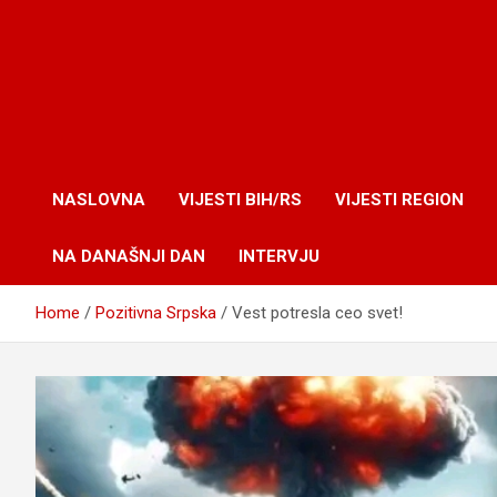
NASLOVNA
VIJESTI BIH/RS
VIJESTI REGION
NA DANAŠNJI DAN
INTERVJU
Home
Pozitivna Srpska
Vest potresla ceo svet!