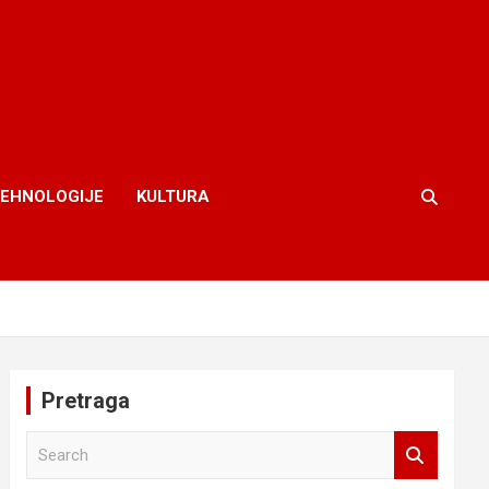
TEHNOLOGIJE
KULTURA
Pretraga
S
e
a