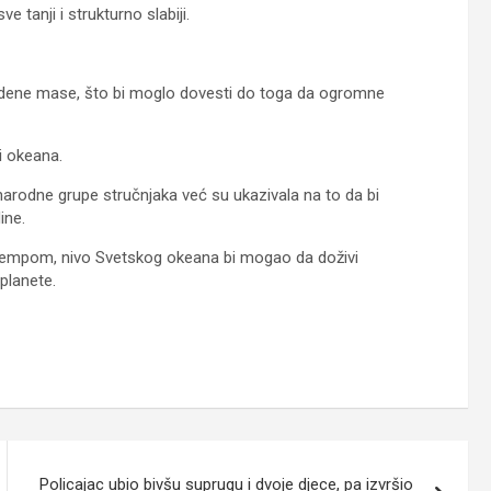
tanji i strukturno slabiji.
ledene mase, što bi moglo dovesti do toga da ogromne
i okeana.
arodne grupe stručnjaka već su ukazivala na to da bi
ine.
 tempom, nivo Svetskog okeana bi mogao da doživi
planete.
Policajac ubio bivšu suprugu i dvoje djece, pa izvršio