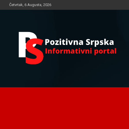
Skip
Četvrtak, 6 Augusta, 2026
to
content
Informativni portal
Pozitivna Srpska