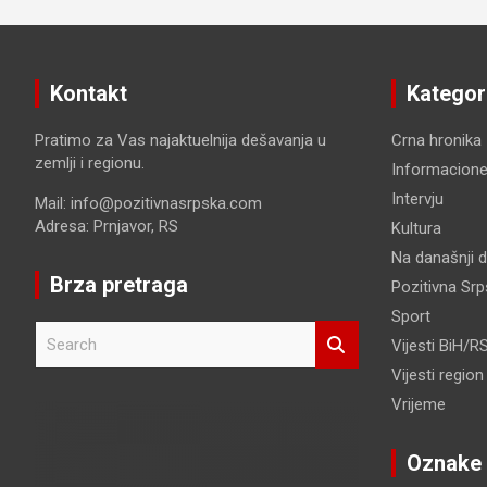
Kontakt
Kategor
Pratimo za Vas najaktuelnija dešavanja u
Crna hronika
zemlji i regionu.
Informacione
Intervju
Mail: info@pozitivnasrpska.com
Adresa: Prnjavor, RS
Kultura
Na današnji 
Brza pretraga
Pozitivna Sr
Sport
S
Vijesti BiH/R
e
Vijesti region
a
r
Vrijeme
c
h
Oznake