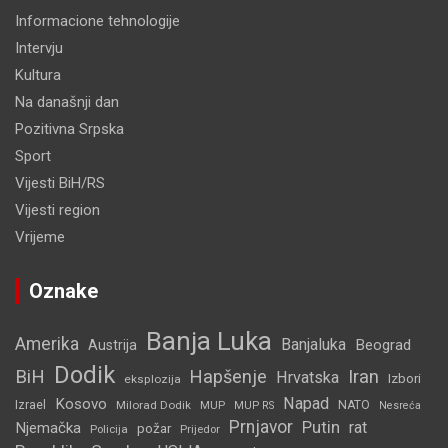
Informacione tehnologije
Intervju
Kultura
Na današnji dan
Pozitivna Srpska
Sport
Vijesti BiH/RS
Vijesti region
Vrijeme
Oznake
Banja Luka
Amerika
Banjaluka
Beograd
Austrija
Dodik
BiH
Hapšenje
Iran
Hrvatska
Izbori
eksplozija
Napad
Kosovo
Izrael
Milorad Dodik
MUP
NATO
MUP RS
Nesreća
Prnjavor
Putin
rat
Njemačka
požar
Policija
Prijedor