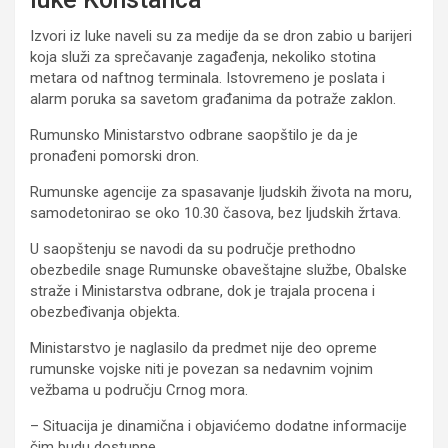
Izvori iz luke naveli su za medije da se dron zabio u barijeri
koja služi za sprečavanje zagađenja, nekoliko stotina
metara od naftnog terminala. Istovremeno je poslata i
alarm poruka sa savetom građanima da potraže zaklon.
Rumunsko Ministarstvo odbrane saopštilo je da je
pronađeni pomorski dron.
Rumunske agencije za spasavanje ljudskih života na moru,
samodetonirao se oko 10.30 časova, bez ljudskih žrtava.
U saopštenju se navodi da su područje prethodno
obezbedile snage Rumunske obaveštajne službe, Obalske
straže i Ministarstva odbrane, dok je trajala procena i
obezbeđivanja objekta.
Ministarstvo je naglasilo da predmet nije deo opreme
rumunske vojske niti je povezan sa nedavnim vojnim
vežbama u području Crnog mora.
– Situacija je dinamična i objavićemo dodatne informacije
čim budu dostupne.