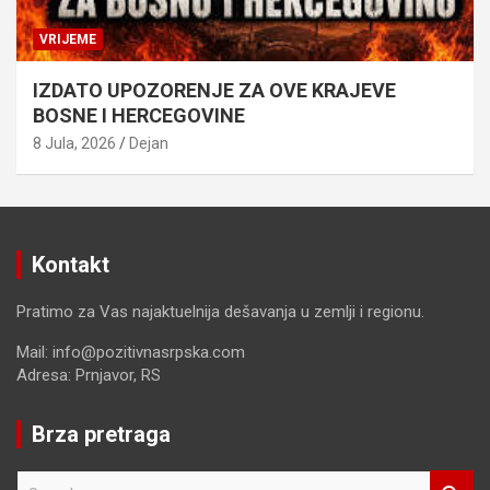
VRIJEME
IZDATO UPOZORENJE ZA OVE KRAJEVE
BOSNE I HERCEGOVINE
8 Jula, 2026
Dejan
Kontakt
Pratimo za Vas najaktuelnija dešavanja u zemlji i regionu.
Mail: info@pozitivnasrpska.com
Adresa: Prnjavor, RS
Brza pretraga
S