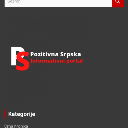
e
a
r
c
h
Kategorije
Crna hronika