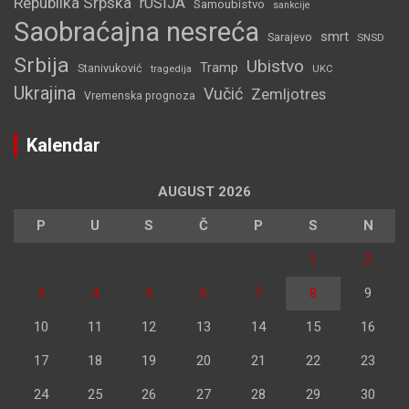
Republika Srpska
rUSIJA
Samoubistvo
sankcije
Saobraćajna nesreća
smrt
Sarajevo
SNSD
Srbija
Ubistvo
Tramp
Stanivuković
tragedija
UKC
Ukrajina
Vučić
Zemljotres
Vremenska prognoza
Kalendar
AUGUST 2026
P
U
S
Č
P
S
N
1
2
3
4
5
6
7
8
9
10
11
12
13
14
15
16
17
18
19
20
21
22
23
24
25
26
27
28
29
30