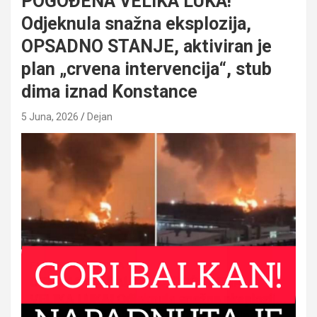
POGOĐENA VELIKA LUKA!
Odjeknula snažna eksplozija,
OPSADNO STANJE, aktiviran je
plan „crvena intervencija“, stub
dima iznad Konstance
5 Juna, 2026
Dejan