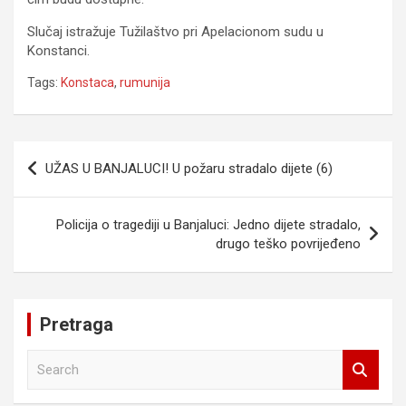
Slučaj istražuje Tužilaštvo pri Apelacionom sudu u
Konstanci.
Tags:
Konstaca
,
rumunija
Navigacija
UŽAS U BANJALUCI! U požaru stradalo dijete (6)
članaka
Policija o tragediji u Banjaluci: Jedno dijete stradalo,
drugo teško povrijeđeno
Pretraga
S
e
a