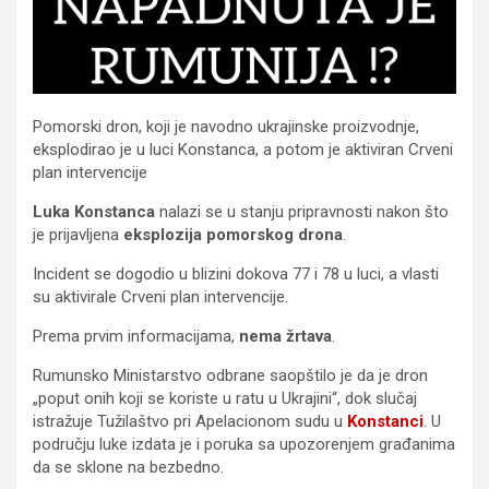
Pomorski dron, koji je navodno ukrajinske proizvodnje,
eksplodirao je u luci Konstanca, a potom je aktiviran Crveni
plan intervencije
Luka Konstanca
nalazi se u stanju pripravnosti nakon što
je prijavljena
eksplozija pomorskog drona
.
Incident se dogodio u blizini dokova 77 i 78 u luci, a vlasti
su aktivirale Crveni plan intervencije.
Prema prvim informacijama,
nema žrtava
.
Rumunsko Ministarstvo odbrane saopštilo je da je dron
„poput onih koji se koriste u ratu u Ukrajini“, dok slučaj
istražuje Tužilaštvo pri Apelacionom sudu u
Konstanci
. U
području luke izdata je i poruka sa upozorenjem građanima
da se sklone na bezbedno.