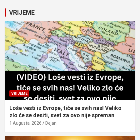
r
c
VRIJEME
h
VRIJEME
Loše vesti iz Evrope, tiče se svih nas! Veliko
zlo će se desiti, svet za ovo nije spreman
1 Augusta, 2026
Dejan