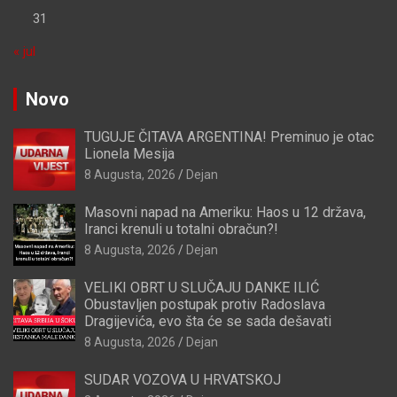
31
« jul
Novo
TUGUJE ČITAVA ARGENTINA! Preminuo je otac
Lionela Mesija
8 Augusta, 2026
Dejan
Masovni napad na Ameriku: Haos u 12 država,
Iranci krenuli u totalni obračun?!
8 Augusta, 2026
Dejan
VELIKI OBRT U SLUČAJU DANKE ILIĆ
Obustavljen postupak protiv Radoslava
Dragijevića, evo šta će se sada dešavati
8 Augusta, 2026
Dejan
SUDAR VOZOVA U HRVATSKOJ