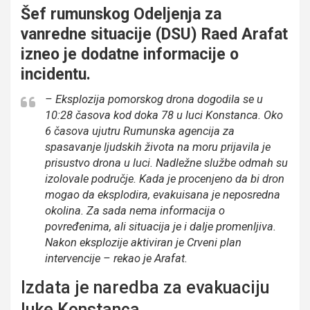
Šef rumunskog Odeljenja za
vanredne situacije (DSU) Raed Arafat
izneo je dodatne informacije o
incidentu.
– Eksplozija pomorskog drona dogodila se u
10:28 časova kod doka 78 u luci Konstanca. Oko
6 časova ujutru Rumunska agencija za
spasavanje ljudskih života na moru prijavila je
prisustvo drona u luci. Nadležne službe odmah su
izolovale područje. Kada je procenjeno da bi dron
mogao da eksplodira, evakuisana je neposredna
okolina. Za sada nema informacija o
povređenima, ali situacija je i dalje promenljiva.
Nakon eksplozije aktiviran je Crveni plan
intervencije – rekao je Arafat.
Izdata je naredba za evakuaciju
luke Konstanca