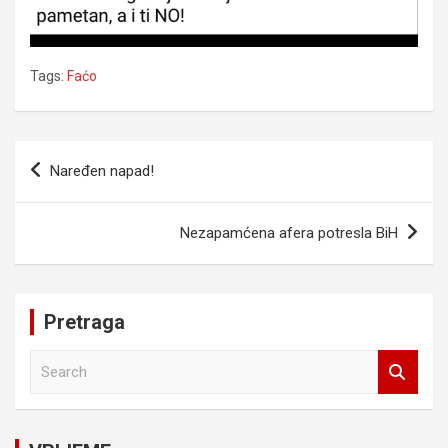
Tags:
Faćo
Navigacija
Naređen napad!
članaka
Nezapamćena afera potresla BiH
Pretraga
S
e
a
r
c