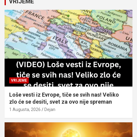
VRIJEME
h
VRIJEME
Loše vesti iz Evrope, tiče se svih nas! Veliko
zlo će se desiti, svet za ovo nije spreman
1 Augusta, 2026
Dejan