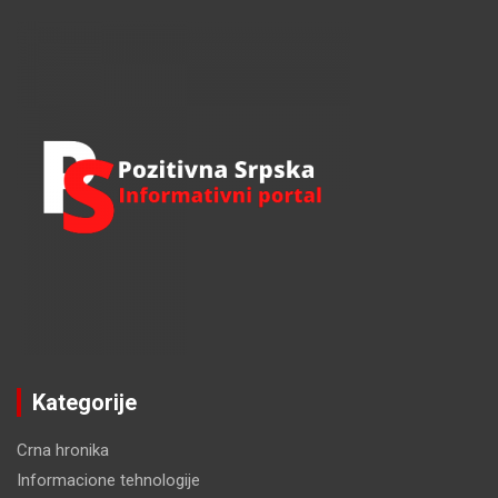
r
c
h
Kategorije
Crna hronika
Informacione tehnologije