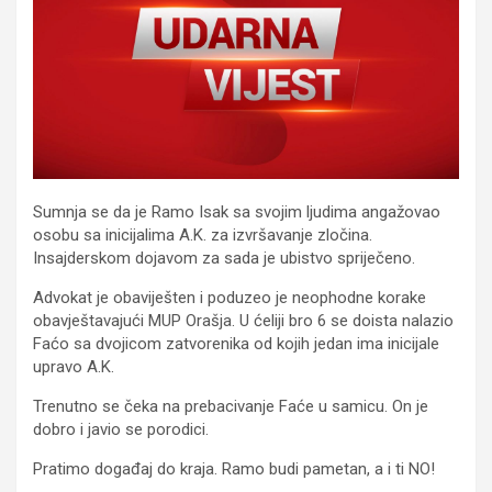
Sumnja se da je Ramo Isak sa svojim ljudima angažovao
osobu sa inicijalima A.K. za izvršavanje zločina.
Insajderskom dojavom za sada je ubistvo spriječeno.
Advokat je obaviješten i poduzeo je neophodne korake
obavještavajući MUP Orašja. U ćeliji bro 6 se doista nalazio
Faćo sa dvojicom zatvorenika od kojih jedan ima inicijale
upravo A.K.
Trenutno se čeka na prebacivanje Faće u samicu. On je
dobro i javio se porodici.
Pratimo događaj do kraja. Ramo budi pametan, a i ti NO!