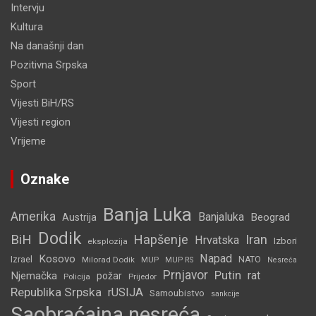
Intervju
Kultura
Na današnji dan
Pozitivna Srpska
Sport
Vijesti BiH/RS
Vijesti region
Vrijeme
Oznake
Banja Luka
Amerika
Banjaluka
Beograd
Austrija
Dodik
BiH
Hapšenje
Iran
Hrvatska
Izbori
eksplozija
Napad
Kosovo
Izrael
Milorad Dodik
MUP
NATO
MUP RS
Nesreća
Prnjavor
Putin
rat
Njemačka
požar
Policija
Prijedor
Republika Srpska
rUSIJA
Samoubistvo
sankcije
Saobraćajna nesreća