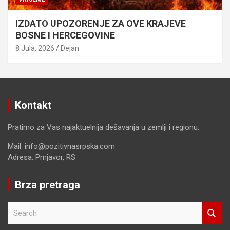
IZDATO UPOZORENJE ZA OVE KRAJEVE
BOSNE I HERCEGOVINE
8 Jula, 2026
Dejan
Kontakt
Pratimo za Vas najaktuelnija dešavanja u zemlji i regionu.
Mail: info@pozitivnasrpska.com
Adresa: Prnjavor, RS
Brza pretraga
S
e
a