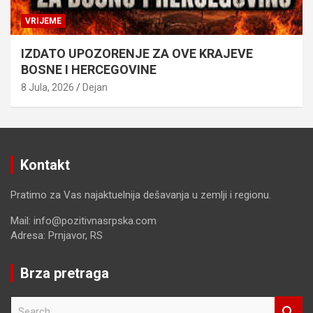
VRIJEME
IZDATO UPOZORENJE ZA OVE KRAJEVE
BOSNE I HERCEGOVINE
8 Jula, 2026
Dejan
Kontakt
Pratimo za Vas najaktuelnija dešavanja u zemlji i regionu.
Mail: info@pozitivnasrpska.com
Adresa: Prnjavor, RS
Brza pretraga
S