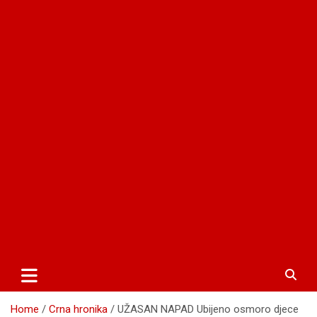
Home
Crna hronika
UŽASAN NAPAD Ubijeno osmoro djece