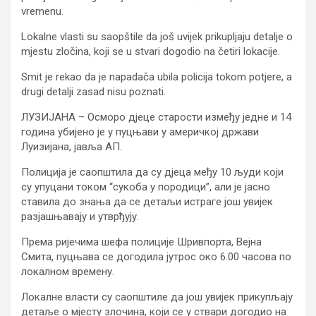
vremenu.
Lokalne vlasti su saopštile da još uvijek prikupljaju detalje o
mjestu zločina, koji se u stvari dogodio na četiri lokacije.
Smit je rekao da je napadača ubila policija tokom potjere, a
drugi detalji zasad nisu poznati.
ЛУЗИЈАНА – Осморо дјеце старости између једне и 14
година убијено је у пуцњави у америчкој држави
Луизијана, јавља АП.
Полиција је саопштила да су дјеца међу 10 људи који
су упуцани током “сукоба у породици”, али је јасно
ставила до знања да се детаљи истраге још увијек
разјашњавају и утврђују.
Према ријечима шефа полиције Шривпорта, Вејна
Смита, пуцњава се догодила јутрос око 6.00 часова по
локалном времену.
Локалне власти су саопштиле да још увијек прикупљају
детаље о мјесту злочина, који се у ствари догодио на