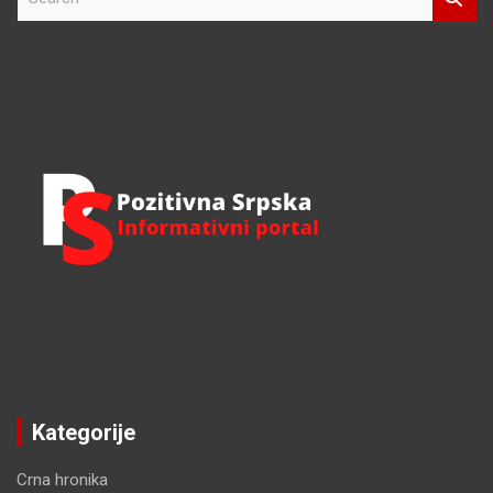
e
a
r
c
h
Kategorije
Crna hronika