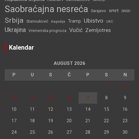
Saobraćajna nesreća
smrt
Sarajevo
SNSD
Srbija
Ubistvo
Tramp
Stanivuković
tragedija
UKC
Ukrajina
Vučić
Zemljotres
Vremenska prognoza
Kalendar
AUGUST 2026
P
U
S
Č
P
S
N
1
2
3
4
5
6
7
8
9
10
11
12
13
14
15
16
17
18
19
20
21
22
23
24
25
26
27
28
29
30