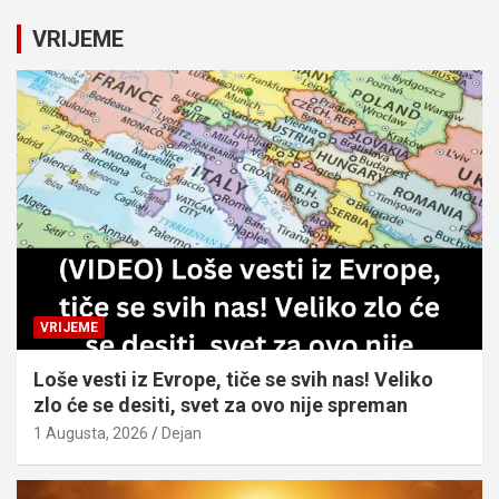
r
c
VRIJEME
h
VRIJEME
Loše vesti iz Evrope, tiče se svih nas! Veliko
zlo će se desiti, svet za ovo nije spreman
1 Augusta, 2026
Dejan