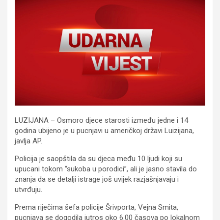
LUZIJANA – Osmoro djece starosti između jedne i 14
godina ubijeno je u pucnjavi u američkoj državi Luizijana,
javlja AP.
Policija je saopštila da su djeca među 10 ljudi koji su
upucani tokom “sukoba u porodici”, ali je jasno stavila do
znanja da se detalji istrage još uvijek razjašnjavaju i
utvrđuju.
Prema riječima šefa policije Šrivporta, Vejna Smita,
pucnjava se dogodila jutros oko 6.00 časova po lokalnom