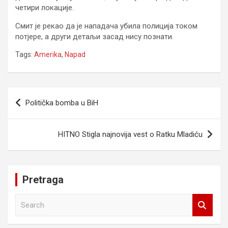
четири локације.
Смит је рекао да је нападача убила полиција током
потјере, а други детаљи засад нису познати.
Tags:
Amerika
,
Napad
Navigacija
Politička bomba u BiH
članaka
HITNO Stigla najnovija vest o Ratku Mladiću
Pretraga
S
e
a