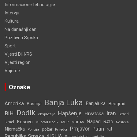
Informacione tehnologije
Intervju
Kultura
Na današnji dan
Pozitivna Srpska
Sport
Vijesti BiH/RS
Vijesti region
Vrijeme
Oznake
Banja Luka
Amerika
Banjaluka
Beograd
Austrija
Dodik
BiH
Hapšenje
Iran
Hrvatska
Izbori
eksplozija
Napad
Kosovo
Izrael
Milorad Dodik
MUP
NATO
MUP RS
Nesreća
Prnjavor
Putin
rat
Njemačka
požar
Policija
Prijedor
Republika Srpska
rUSIJA
Samoubistvo
sankcije