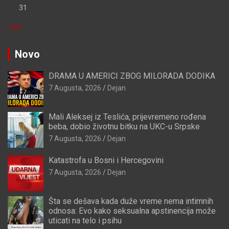
31
« jul
Novo
DRAMA U AMERICI ZBOG MILORADA DODIKA
7 Augusta, 2026
Dejan
Mali Aleksej iz Teslića, prijevremeno rođena
beba, dobio životnu bitku na UKC-u Srpske
7 Augusta, 2026
Dejan
Katastrofa u Bosni i Hercegovini
7 Augusta, 2026
Dejan
Šta se dešava kada duže vreme nema intimnih
odnosa: Evo kako seksualna apstinencija može
uticati na telo i psihu