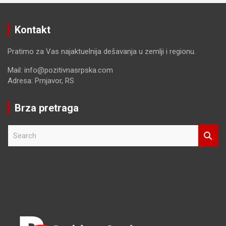
Kontakt
Pratimo za Vas najaktuelnija dešavanja u zemlji i regionu.
Mail: info@pozitivnasrpska.com
Adresa: Prnjavor, RS
Brza pretraga
S
e
a
r
c
h