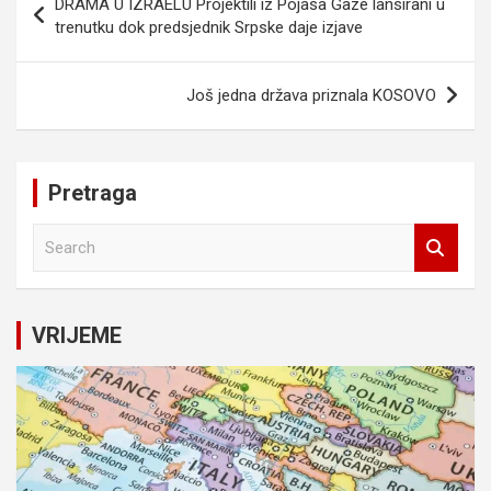
DRAMA U IZRAELU Projektili iz Pojasa Gaze lansirani u
članaka
trenutku dok predsjednik Srpske daje izjave
Još jedna država priznala KOSOVO
Pretraga
S
e
a
r
c
VRIJEME
h