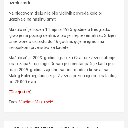
uzrok smrti.
Na njegovom tijelu nije bilo vidljivih povreda koje bi
ukazivale na nasilnu smrt.
Mašulović je rođen 14. aprila 1985. godine u Beogradu,
igrao je na poziciji centra, a bio je i reprezentativac Srbije i
Crne Gore u uzrastu do 16 godina, gdje je igrao i na
Evropskom prvenstvu za kadete.
Mašulović je 2003. godine igrao za Crvenu zvezdu, ali nije
imao zapaženu ulogu. Došao je u centar pažnje kada je u
maju 2009. godine zajedno sa ocem odnio koševe sa
Malog Kalemegdana jer je Zvezda prema njemu imala dug
od 25.000 evra.
(
Telegraf.rs
)
Tags:
Vladimir Mašulović
Navigacija