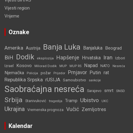
Vijesti BiH/RS
Vijesti region
Vrijeme
Oznake
Banja Luka
Amerika
Banjaluka
Beograd
Austrija
Dodik
BiH
Hapšenje
Iran
Hrvatska
Izbori
eksplozija
Napad
Kosovo
Izrael
Milorad Dodik
MUP
NATO
MUP RS
Nesreća
Prnjavor
Putin
rat
Njemačka
požar
Policija
Prijedor
Republika Srpska
rUSIJA
Samoubistvo
sankcije
Saobraćajna nesreća
smrt
Sarajevo
SNSD
Srbija
Ubistvo
Tramp
Stanivuković
tragedija
UKC
Ukrajina
Vučić
Zemljotres
Vremenska prognoza
Kalendar