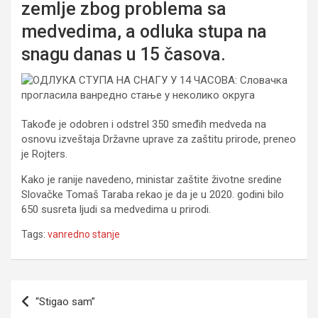
zemlje zbog problema sa
medvedima, a odluka stupa na
snagu danas u 15 časova.
Takođe je odobren i odstrel 350 smeđih medveda na
osnovu izveštaja Državne uprave za zaštitu prirode, preneo
je Rojters.
Kako je ranije navedeno, ministar zaštite životne sredine
Slovačke Tomaš Taraba rekao je da je u 2020. godini bilo
650 susreta ljudi sa medvedima u prirodi.
Tags:
vanredno stanje
Navigacija
“Stigao sam”
članaka