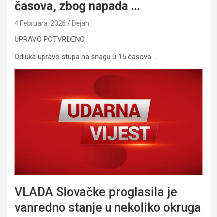
časova, zbog napada …
4 Februara, 2026
Dejan
UPRAVO POTVRĐENO
Odluka upravo stupa na snagu u 15 časova …
VLADA Slovačke proglasila je
vanredno stanje u nekoliko okruga