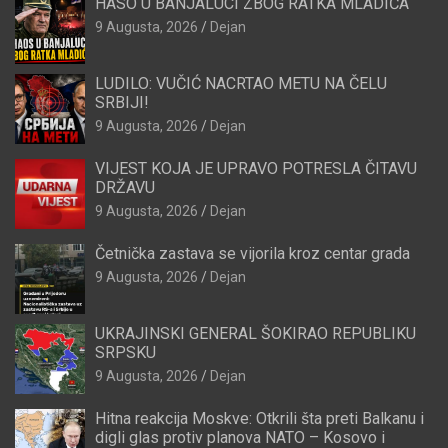
HASO U BANJALUCI ZBOG RATKA MLADIĆA
9 Augusta, 2026
Dejan
LUDILO: VUČIĆ NACRTAO METU NA ČELU
SRBIJI!
9 Augusta, 2026
Dejan
VIJEST KOJA JE UPRAVO POTRESLA ČITAVU
DRŽAVU
9 Augusta, 2026
Dejan
Četnička zastava se vijorila kroz centar grada
9 Augusta, 2026
Dejan
UKRAJINSKI GENERAL ŠOKIRAO REPUBLIKU
SRPSKU
9 Augusta, 2026
Dejan
Hitna reakcija Moskve: Otkrili šta preti Balkanu i
digli glas protiv planova NATO – Kosovo i