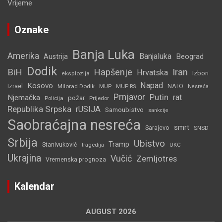
Vrijeme
Oznake
Banja Luka
Amerika
Banjaluka
Beograd
Austrija
Dodik
BiH
Hapšenje
Iran
Hrvatska
Izbori
eksplozija
Napad
Kosovo
Izrael
Milorad Dodik
MUP
NATO
MUP RS
Nesreća
Prnjavor
Putin
rat
Njemačka
požar
Policija
Prijedor
Republika Srpska
rUSIJA
Samoubistvo
sankcije
Saobraćajna nesreća
smrt
Sarajevo
SNSD
Srbija
Ubistvo
Tramp
Stanivuković
tragedija
UKC
Ukrajina
Vučić
Zemljotres
Vremenska prognoza
Kalendar
AUGUST 2026