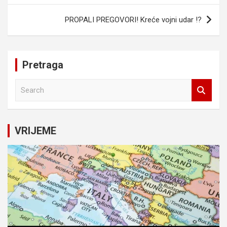
PROPALI PREGOVORI! Kreće vojni udar !?
Pretraga
S
e
a
r
c
VRIJEME
h