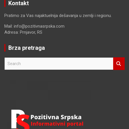
Kontakt
Pratimo za Vas najaktuelnija dešavanja u zemlji i regionu.
Mail: info@pozitivnasrpska.com
Adresa: Prnjavor, RS
Brza pretraga
S
e
a
r
c
h