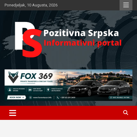
Skip
Ponedjeljak, 10 Augusta, 2026
to
content
Informativni portal
Pozitivna Srpska