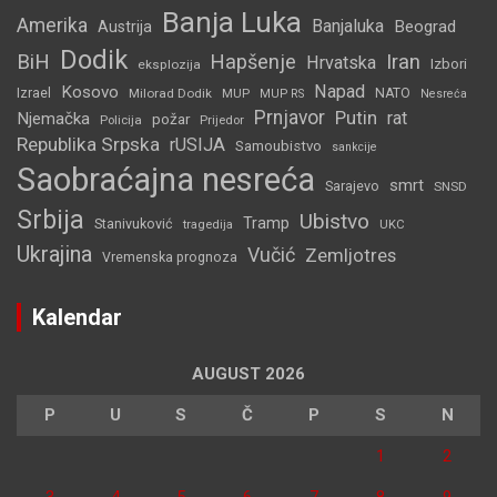
Banja Luka
Amerika
Banjaluka
Beograd
Austrija
Dodik
BiH
Hapšenje
Iran
Hrvatska
Izbori
eksplozija
Napad
Kosovo
Izrael
Milorad Dodik
MUP
NATO
MUP RS
Nesreća
Prnjavor
Putin
rat
Njemačka
požar
Policija
Prijedor
Republika Srpska
rUSIJA
Samoubistvo
sankcije
Saobraćajna nesreća
smrt
Sarajevo
SNSD
Srbija
Ubistvo
Tramp
Stanivuković
tragedija
UKC
Ukrajina
Vučić
Zemljotres
Vremenska prognoza
Kalendar
AUGUST 2026
P
U
S
Č
P
S
N
1
2