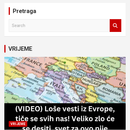
Pretraga
S
e
a
r
c
VRIJEME
h
VRIJEME