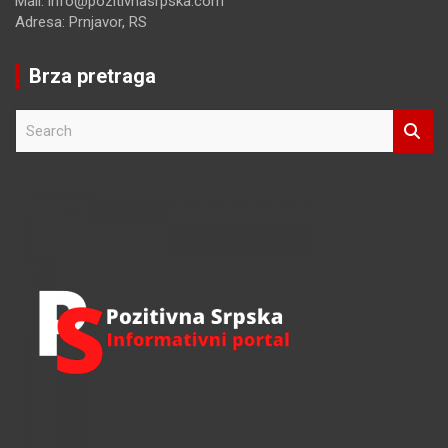
Mail: info@pozitivnasrpska.com
Adresa: Prnjavor, RS
Brza pretraga
S
e
a
r
c
h