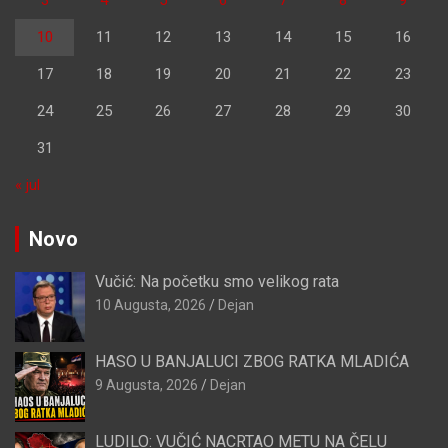
3
4
5
6
7
8
9
10
11
12
13
14
15
16
17
18
19
20
21
22
23
24
25
26
27
28
29
30
31
« jul
Novo
Vučić: Na početku smo velikog rata
10 Augusta, 2026
Dejan
HASO U BANJALUCI ZBOG RATKA MLADIĆA
9 Augusta, 2026
Dejan
LUDILO: VUČIĆ NACRTAO METU NA ČELU