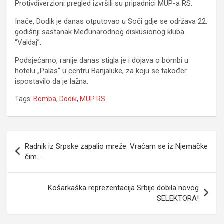
Protivdiverzioni pregled izvršili su pripadnici MUP-a RS.
Inače, Dodik je danas otputovao u Soči gdje se održava 22.
godišnji sastanak Međunarodnog diskusionog kluba
“Valdaj”.
Podsjećamo, ranije danas stigla je i dojava o bombi u
hotelu „Palas“ u centru Banjaluke, za koju se također
ispostavilo da je lažna.
Tags:
Bomba
,
Dodik
,
MUP RS
Navigacija
Radnik iz Srpske zapalio mreže: Vraćam se iz Njemačke
članaka
čim…
Košarkaška reprezentacija Srbije dobila novog
SELEKTORA!