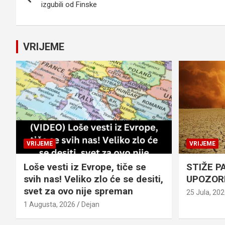
članaka
izgubili od Finske
VRIJEME
VRIJEME
VRIJEME
Loše vesti iz Evrope, tiče se
STIŽE P
svih nas! Veliko zlo će se desiti,
UPOZOR
svet za ovo nije spreman
25 Jula, 20
1 Augusta, 2026
Dejan