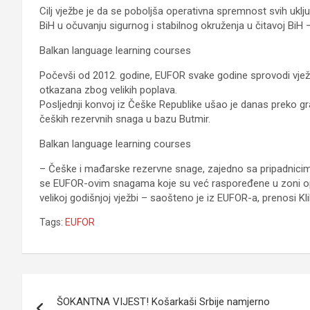
Cilj vježbe je da se poboljša operativna spremnost svih ukl
BiH u očuvanju sigurnog i stabilnog okruženja u čitavoj BiH
Balkan language learning courses
Počevši od 2012. godine, EUFOR svake godine sprovodi vježb
otkazana zbog velikih poplava.
Posljednji konvoj iz Češke Republike ušao je danas preko gra
čeških rezervnih snaga u bazu Butmir.
Balkan language learning courses
– Češke i mađarske rezervne snage, zajedno sa pripadnici
se EUFOR-ovim snagama koje su već raspoređene u zoni ope
velikoj godišnjoj vježbi – saošteno je iz EUFOR-a, prenosi Kli
Tags:
EUFOR
Navigacija
ŠOKANTNA VIJEST! Košarkaši Srbije namjerno