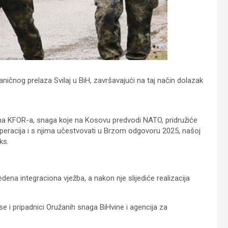
ničnog prelaza Svilaj u BiH, završavajući na taj način dolazak
ma KFOR-a, snaga koje na Kosovu predvodi NATO, pridružiće
racija i s njima učestvovati u Brzom odgovoru 2025, našoj
ks.
ena integraciona vježba, a nakon nje slijediće realizacija
 i pripadnici Oružanih snaga BiHvine i agencija za