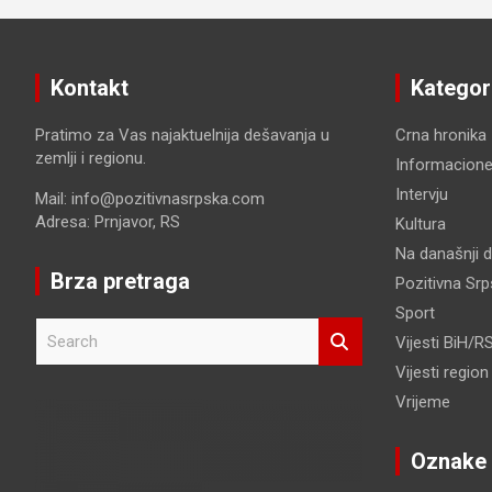
Kontakt
Kategor
Pratimo za Vas najaktuelnija dešavanja u
Crna hronika
zemlji i regionu.
Informacione
Intervju
Mail: info@pozitivnasrpska.com
Adresa: Prnjavor, RS
Kultura
Na današnji 
Brza pretraga
Pozitivna Sr
Sport
S
Vijesti BiH/R
e
Vijesti region
a
r
Vrijeme
c
h
Oznake