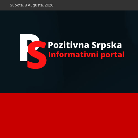
Skip
Subota, 8 Augusta, 2026
to
content
Informativni portal
Pozitivna Srpska