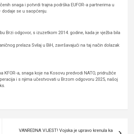
jučenih snaga i potvrdi trajna podrška EUFOR-a partnerima u
 – dodaje se u saopćenju.
u Brzi odgovor, s izuzetkom 2014. godine, kada je vježba bila
ničnog prelaza Svilaj u BiH, završavajući na taj način dolazak
ma KFOR-a, snaga koje na Kosovu predvodi NATO, pridružiće
racija i s njima učestvovati u Brzom odgovoru 2025, našoj
ks.
VANREDNA VIJEST! Vojska je upravo krenula ka