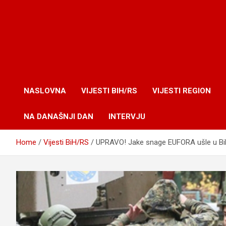
NASLOVNA
VIJESTI BIH/RS
VIJESTI REGION
NA DANAŠNJI DAN
INTERVJU
Home
Vijesti BiH/RS
UPRAVO! Jake snage EUFORA ušle u Bi