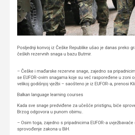
Posljednji konvoj iz Češke Republike ušao je danas preko gra
čeških rezervnih snaga u bazu Butmir.
– Češke i mađarske rezervne snage, zajedno sa pripadnici
se EUFOR-ovim snagama koje su već raspoređene u zoni ope
velikoj godišnjoj vježbi – saošteno je iz EUFOR-a, prenosi Kli
Balkan language learning courses
Kada sve snage predviđene za učešće pristignu, biće sproved
Brzog odgovora u punom obimu..
– Osim toga, zajedno s pripadnicima EUFOR-a uvježbavaće se
sprovođenje zakona u BiH.