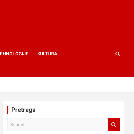
TEHNOLOGIJE
KULTURA
Pretraga
S
e
a