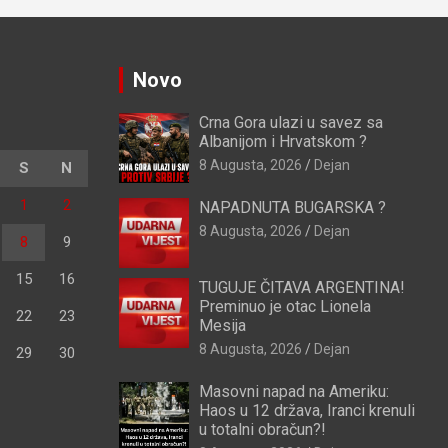
Novo
Crna Gora ulazi u savez sa
Albanijom i Hrvatskom ?
8 Augusta, 2026
Dejan
S
N
1
2
NAPADNUTA BUGARSKA ?
8 Augusta, 2026
Dejan
8
9
15
16
TUGUJE ČITAVA ARGENTINA!
Preminuo je otac Lionela
22
23
Mesija
8 Augusta, 2026
Dejan
29
30
Masovni napad na Ameriku:
Haos u 12 država, Iranci krenuli
u totalni obračun?!