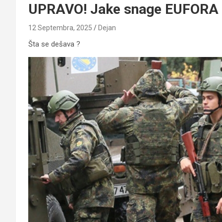
UPRAVO! Jake snage EUFORA u
12 Septembra, 2025
Dejan
Šta se dešava ?