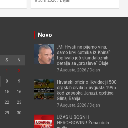
8 Jula, 2026
Dejan
Novo
„Mi Hrvati ne pijemo vina,
samo krvi četnika iz Knina“:
Isplivalo još skandaloznih
S
N
detalja sa „proslave“ Oluje
7 Augusta, 2026
Dejan
1
2
8
9
Hrvatski oficir o likvidaciji 500
srpskih civila 5. avgusta 1995.
15
16
kod zaseoka Januzi, opština
Glina, Banija
22
23
7 Augusta, 2026
Dejan
29
30
UŽAS U BOSNI I
HERCEGOVINI! Žena ubila