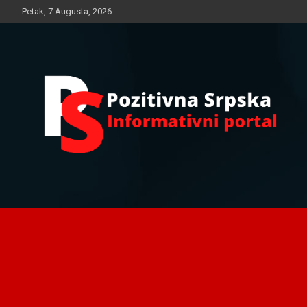
Skip
Petak, 7 Augusta, 2026
to
content
Informativni portal
Pozitivna Srpska