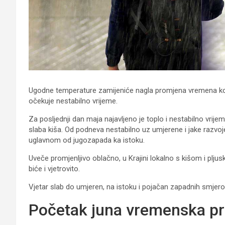
Ugodne temperature zamijeniće nagla promjena vremena ko
očekuje nestabilno vrijeme.
Za posljednji dan maja najavljeno je toplo i nestabilno vrij
slaba kiša. Od podneva nestabilno uz umjerene i jake razvo
uglavnom od jugozapada ka istoku.
Uveče promjenljivo oblačno, u Krajini lokalno s kišom i plju
biće i vjetrovito.
Vjetar slab do umjeren, na istoku i pojačan zapadnih smjero
Početak juna vremenska p