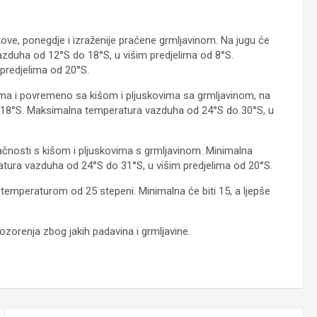
kove, ponegdje i izraženije praćene grmljavinom. Na jugu će
azduha od 12°S do 18°S, u višim predjelima od 8°S.
predjelima od 20°S.
ima i povremeno sa kišom i pljuskovima sa grmljavinom, na
 18°S. Maksimalna temperatura vazduha od 24°S do 30°S, u
blačnosti s kišom i pljuskovima s grmljavinom. Minimalna
ura vazduha od 24°S do 31°S, u višim predjelima od 20°S.
temperaturom od 25 stepeni. Minimalna će biti 15, a ljepše
zorenja zbog jakih padavina i grmljavine.