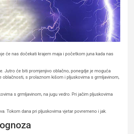
je će nas dočekati krajem maja i početkom juna kada nas
eme. Jutro će biti promjenjivo oblačno, ponegdje je moguća
je oblačnosti, s prolaznom kišom i pljuskovima s grmljavinom,
skovima s grmljavinom, na jugu vedro. Pri jačim pljuskovima
va. Tokom dana pri pljuskovima vjetar povremeno i jak.
rognoza