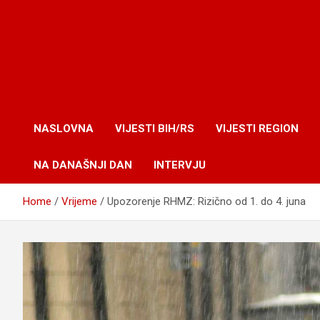
NASLOVNA
VIJESTI BIH/RS
VIJESTI REGION
NA DANAŠNJI DAN
INTERVJU
Home
Vrijeme
Upozorenje RHMZ: Rizično od 1. do 4. juna