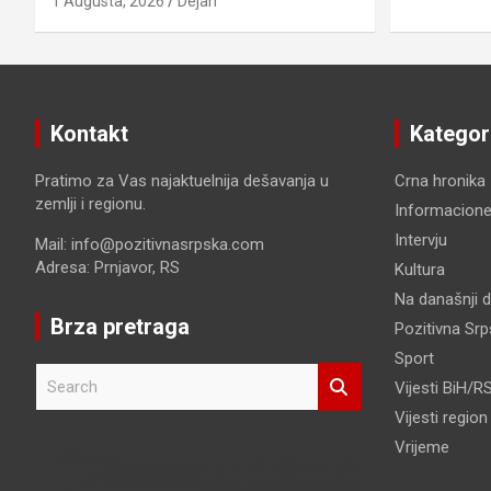
1 Augusta, 2026
Dejan
Kontakt
Kategor
Pratimo za Vas najaktuelnija dešavanja u
Crna hronika
zemlji i regionu.
Informacione
Intervju
Mail: info@pozitivnasrpska.com
Adresa: Prnjavor, RS
Kultura
Na današnji 
Brza pretraga
Pozitivna Sr
Sport
S
Vijesti BiH/R
e
Vijesti region
a
r
Vrijeme
c
h