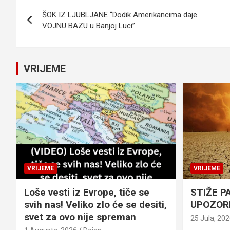
Navigacija
ŠOK IZ LJUBLJANE “Dodik Amerikancima daje
članaka
VOJNU BAZU u Banjoj Luci”
VRIJEME
VRIJEME
VRIJEME
Loše vesti iz Evrope, tiče se
STIŽE P
svih nas! Veliko zlo će se desiti,
UPOZOR
svet za ovo nije spreman
25 Jula, 20