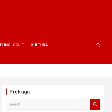
TEHNOLOGIJE
KULTURA
Pretraga
S
e
a