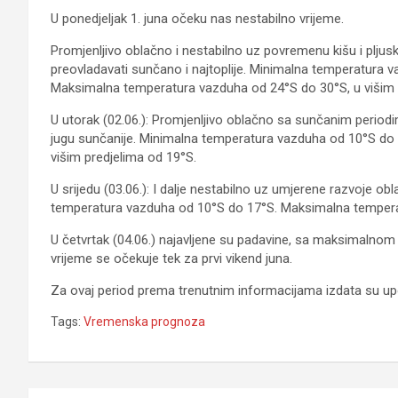
U ponedjeljak 1. juna očeku nas nestabilno vrijeme.
Promjenljivo oblačno i nestabilno uz povremenu kišu i pljus
preovladavati sunčano i najtoplije. Minimalna temperatura v
Maksimalna temperatura vazduha od 24°S do 30°S, u višim 
U utorak (02.06.): Promjenljivo oblačno sa sunčanim period
jugu sunčanije. Minimalna temperatura vazduha od 10°S do
višim predjelima od 19°S.
U srijedu (03.06.): I dalje nestabilno uz umjerene razvoje o
temperatura vazduha od 10°S do 17°S. Maksimalna temperat
U četvrtak (04.06.) najavljene su padavine, sa maksimalnom 
vrijeme se očekuje tek za prvi vikend juna.
Za ovaj period prema trenutnim informacijama izdata su upo
Tags:
Vremenska prognoza