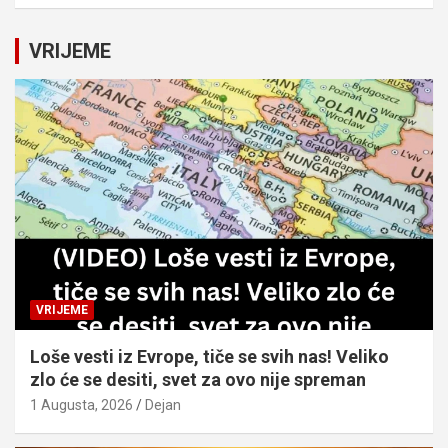
a
r
c
VRIJEME
h
VRIJEME
Loše vesti iz Evrope, tiče se svih nas! Veliko
zlo će se desiti, svet za ovo nije spreman
1 Augusta, 2026
Dejan