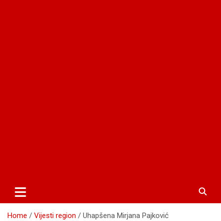
Home
Vijesti region
Uhapšena Mirjana Pajković