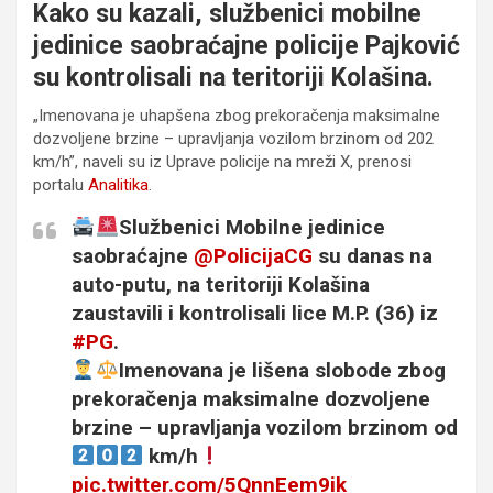
Kako su kazali, službenici mobilne
jedinice saobraćajne policije Pajković
su kontrolisali na teritoriji Kolašina.
„Imenovana je uhapšena zbog prekoračenja maksimalne
dozvoljene brzine – upravljanja vozilom brzinom od 202
km/h”, naveli su iz Uprave policije na mreži X, prenosi
portalu
Analitika
.
Službenici Mobilne jedinice
saobraćajne
@PolicijaCG
su danas na
auto-putu, na teritoriji Kolašina
zaustavili i kontrolisali lice M.P. (36) iz
#PG
.
Imenovana je lišena slobode zbog
prekoračenja maksimalne dozvoljene
brzine – upravljanja vozilom brzinom od
km/h
pic.twitter.com/5QnnEem9ik