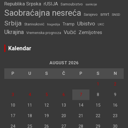
Republika Srpska
rUSIJA
Samoubistvo
sankcije
Saobraćajna nesreća
smrt
Sarajevo
SNSD
Srbija
Ubistvo
Tramp
Stanivuković
tragedija
UKC
Ukrajina
Vučić
Zemljotres
Vremenska prognoza
Kalendar
AUGUST 2026
P
U
S
Č
P
S
N
1
2
3
4
5
6
7
8
9
10
11
12
13
14
15
16
17
18
19
20
21
22
23
24
25
26
27
28
29
30