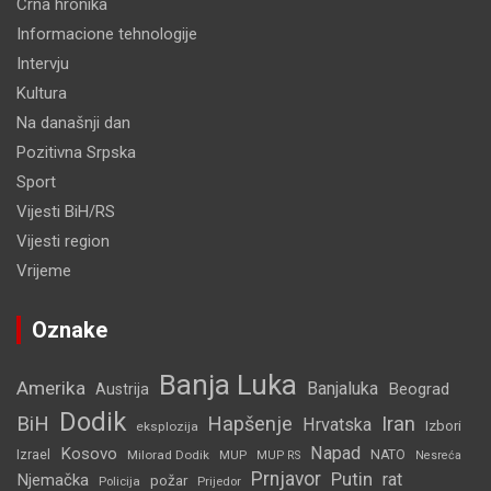
Crna hronika
Informacione tehnologije
Intervju
Kultura
Na današnji dan
Pozitivna Srpska
Sport
Vijesti BiH/RS
Vijesti region
Vrijeme
Oznake
Banja Luka
Amerika
Banjaluka
Beograd
Austrija
Dodik
BiH
Hapšenje
Iran
Hrvatska
Izbori
eksplozija
Napad
Kosovo
Izrael
Milorad Dodik
MUP
NATO
MUP RS
Nesreća
Prnjavor
Putin
rat
Njemačka
požar
Policija
Prijedor