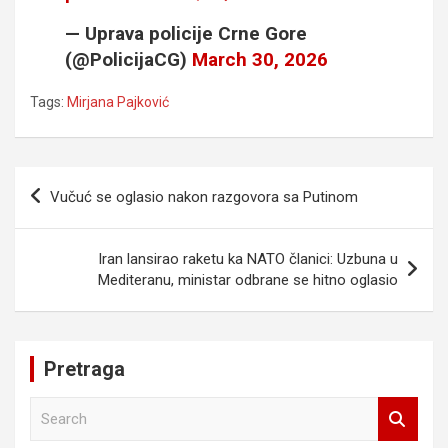
— Uprava policije Crne Gore
(@PolicijaCG)
March 30, 2026
Tags:
Mirjana Pajković
Navigacija
Vučuć se oglasio nakon razgovora sa Putinom
članaka
Iran lansirao raketu ka NATO članici: Uzbuna u
Mediteranu, ministar odbrane se hitno oglasio
Pretraga
S
e