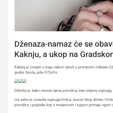
Dženaza-namaz će se obavi
Kaknju, a ukop na Gradsko
Kakanj je zavijen u tugu nakon vijesti o preranom odlasku Džen
godini života, piše 072info.
Dženita je, kako navodi njena porodica, bila voljena supruga,
Iza sebe je ostavila supruga Emira, sinove Dina, Amila i Emi
porodice i prijatelje koji s nevjericom i tugom primaju vijes