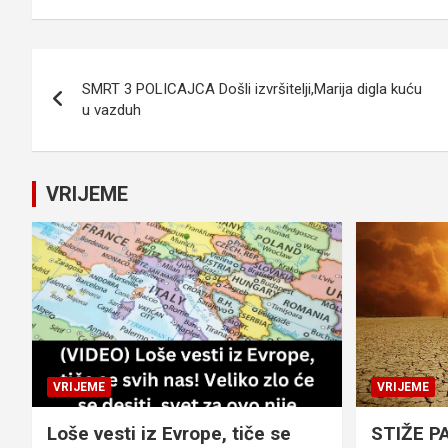
Navigacija
SMRT 3 POLICAJCA Došli izvršitelji,Marija digla kuću
članaka
u vazduh
VRIJEME
VRIJEME
VRIJEME
Loše vesti iz Evrope, tiče se
STIŽE P