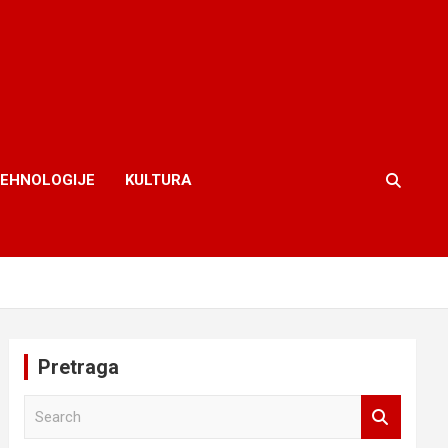
TEHNOLOGIJE
KULTURA
Pretraga
S
e
a