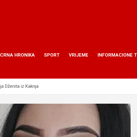
CRNA HRONIKA
SPORT
VRIJEME
INFORMACIONE 
a Dženita iz Kaknja