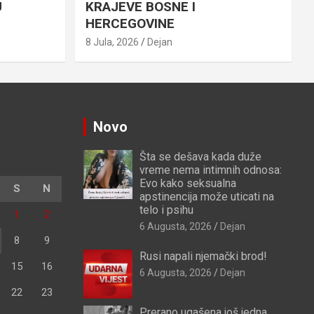
U
KRAJEVE BOSNE I
HERCEGOVINE
8 Jula, 2026
Dejan
Novo
Šta se dešava kada duže
vreme nema intimnih odnosa:
Evo kako seksualna
S
N
apstinencija može uticati na
telo i psihu
1
2
6 Augusta, 2026
Dejan
8
9
Rusi napali njemački brod!
15
16
6 Augusta, 2026
Dejan
22
23
Prerano ugašena još jedna