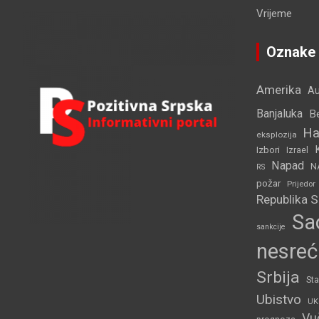
r
Vrijeme
c
h
Oznake
Amerika
Au
Banjaluka
B
Ha
eksplozija
Izbori
Izrael
Napad
N
RS
požar
Prijedor
Republika 
Sa
sankcije
nesreć
Srbija
Sta
Ubistvo
UK
Vu