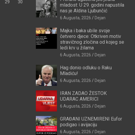
29
30
mladost: U 29. godini napustila
nas je Aldina Ljubunčić
6 Augusta, 2026
Dejan
Majka i baka ubile svoje
četvero djece: Otkriven motiv
stravičnog zločina od kojeg se
ledi krv u žilama
6 Augusta, 2026
Dejan
Hag donio odluku o Raku
Mladiću!
6 Augusta, 2026
Dejan
IRAN ZADAO ŽESTOK
UDARAC AMERICI
6 Augusta, 2026
Dejan
GRAĐANI UZNEMIRENI Eufor
podigao i avijaciju
6 Augusta, 2026
Dejan