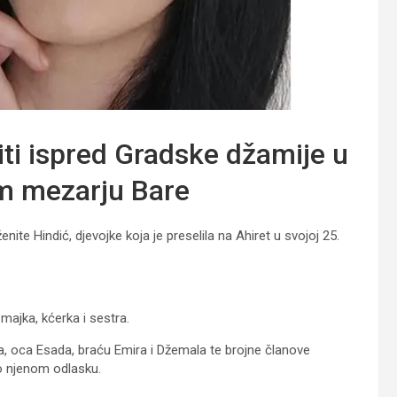
ti ispred Gradske džamije u
m mezarju Bare
ite Hindić, djevojke koja je preselila na Ahiret u svojoj 25.
 majka, kćerka i sestra.
la, oca Esada, braću Emira i Džemala te brojne članove
t o njenom odlasku.