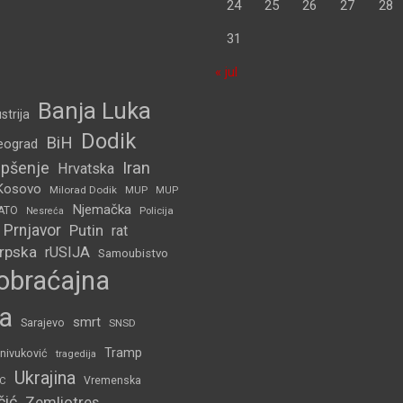
24
25
26
27
28
31
« jul
Banja Luka
strija
Dodik
BiH
eograd
pšenje
Iran
Hrvatska
Kosovo
Milorad Dodik
MUP
MUP
Njemačka
ATO
Policija
Nesreća
Prnjavor
Putin
rat
Srpska
rUSIJA
Samoubistvo
obraćajna
a
smrt
Sarajevo
SNSD
Tramp
nivuković
tragedija
Ukrajina
C
Vremenska
čić
Zemljotres