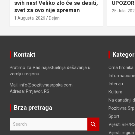
svih nas! Veliko zlo će se desiti,
UPOZOR
svet za ovo nije spreman
25 Jula, 20
1 Augusta, 2026
Dejan
Kontakt
Kategor
Pratimo za Vas najaktuelnija dešavanja u
Crna hronika
zemlji i regionu.
Informacione
Intervju
Mail: info@pozitivnasrpska.com
Adresa: Prnjavor, RS
Kultura
Na današnji 
Brza pretraga
Pozitivna Sr
Sport
S
Vijesti BiH/R
e
Vijesti region
a