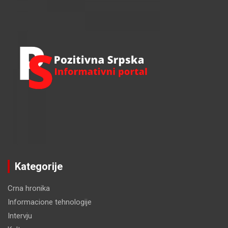
c
h
Kategorije
Crna hronika
Informacione tehnologije
Intervju