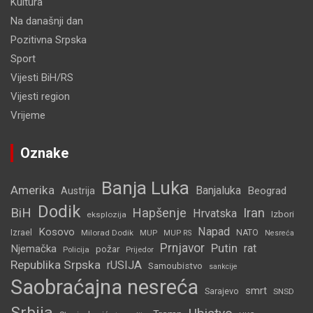
Kultura
Na današnji dan
Pozitivna Srpska
Sport
Vijesti BiH/RS
Vijesti region
Vrijeme
Oznake
Banja Luka
Amerika
Banjaluka
Beograd
Austrija
Dodik
BiH
Hapšenje
Iran
Hrvatska
Izbori
eksplozija
Napad
Kosovo
Izrael
Milorad Dodik
MUP
NATO
MUP RS
Nesreća
Prnjavor
Putin
rat
Njemačka
požar
Policija
Prijedor
Republika Srpska
rUSIJA
Samoubistvo
sankcije
Saobraćajna nesreća
smrt
Sarajevo
SNSD
Srbija