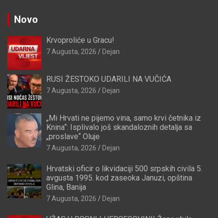
Novo
Krvoproliće u Gracu!
7 Augusta, 2026
Dejan
RUSI ŽESTOKO UDARILI NA VUČIĆA
7 Augusta, 2026
Dejan
„Mi Hrvati ne pijemo vina, samo krvi četnika iz
Knina“: Isplivalo još skandaloznih detalja sa
„proslave“ Oluje
7 Augusta, 2026
Dejan
Hrvatski oficir o likvidaciji 500 srpskih civila 5.
avgusta 1995. kod zaseoka Januzi, opština
Glina, Banija
7 Augusta, 2026
Dejan