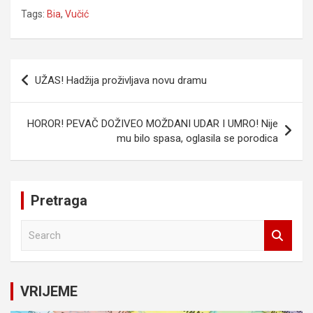
Tags:
Bia
,
Vučić
Navigacija
UŽAS! Hadžija proživljava novu dramu
članaka
HOROR! PEVAČ DOŽIVEO MOŽDANI UDAR I UMRO! Nije
mu bilo spasa, oglasila se porodica
Pretraga
S
e
a
r
c
VRIJEME
h