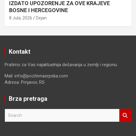
IZDATO UPOZORENJE ZA OVE KRAJEVE
BOSNE I HERCEGOVINE
8 Jula, 2026
Dejan
Kontakt
Pratimo za Vas najaktuelnija dešavanja u zemlji i regionu.
Mail: info@pozitivnasrpska.com
Adresa: Prnjavor, RS
Brza pretraga
S
e
a
r