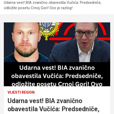
Udarna vest! BIA zvanično obavestila Vučića: Predsedniče,
odložite posetu Crnoj Gori! Ovo je razlog!
VIJESTI REGION
Udarna vest! BIA zvanično
obavestila Vučića: Predsedniče,