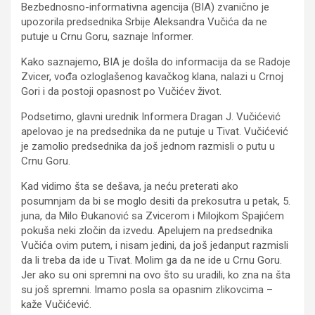
Bezbednosno-informativna agencija (BIA) zvanično je
upozorila predsednika Srbije Aleksandra Vučića da ne
putuje u Crnu Goru, saznaje Informer.
Kako saznajemo, BIA je došla do informacija da se Radoje
Zvicer, vođa ozloglašenog kavačkog klana, nalazi u Crnoj
Gori i da postoji opasnost po Vučićev život.
Podsetimo, glavni urednik Informera Dragan J. Vučićević
apelovao je na predsednika da ne putuje u Tivat. Vučićević
je zamolio predsednika da još jednom razmisli o putu u
Crnu Goru.
Kad vidimo šta se dešava, ja neću preterati ako
posumnjam da bi se moglo desiti da prekosutra u petak, 5.
juna, da Milo Đukanović sa Zvicerom i Milojkom Spajićem
pokuša neki zločin da izvedu. Apelujem na predsednika
Vučića ovim putem, i nisam jedini, da još jedanput razmisli
da li treba da ide u Tivat. Molim ga da ne ide u Crnu Goru.
Jer ako su oni spremni na ovo što su uradili, ko zna na šta
su još spremni. Imamo posla sa opasnim zlikovcima –
kaže Vučićević.