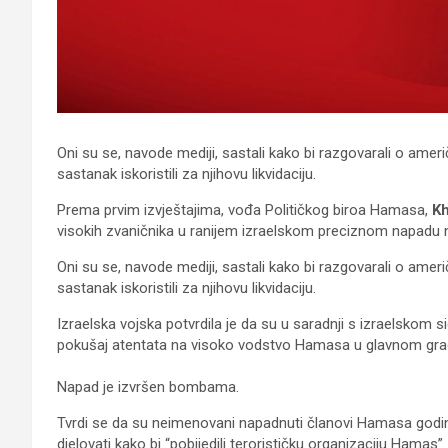
Oni su se, navode mediji, sastali kako bi razgovarali o ame
sastanak iskoristili za njihovu likvidaciju.
Prema prvim izvještajima, vođa Političkog biroa Hamasa,
Kh
visokih zvaničnika u ranijem izraelskom preciznom napadu n
Oni su se, navode mediji, sastali kako bi razgovarali o ame
sastanak iskoristili za njihovu likvidaciju.
Izraelska vojska potvrdila je da su u saradnji s izraelskom
pokušaj atentata na visoko vodstvo Hamasa u glavnom gra
Napad je izvršen bombama.
Tvrdi se da su neimenovani napadnuti članovi Hamasa godinam
djelovati kako bi “pobijedili terorističku organizaciju Hamas”.