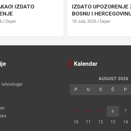
AKAO! IZDATO
IZDATO UPOZORENJE 
ENJE
BOSNU I HERCEGOVIN
26
Dejan
18 Jula, 2026
Dejan
ije
Kalendar
AUGUST 2026
 tehnologije
P
U
S
Č
P
dan
3
4
5
6
7
pska
10
11
12
13
14