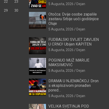
22
23
5 Augusta, 2026
Dejan
29
30
Otočca: Dvije osobe zapalile
zastavu Srbije uoči godišnjice
Oluje
5 Augusta, 2026
Dejan
FUDBALSKI SVIJET ZAVIJEN
U CRNO! Ubijen KAPITEN
5 Augusta, 2026
Dejan
POGINUO MUŽ MARIJE
MAKSIMOVIĆ
5 Augusta, 2026
Dejan
DRAMA U NJEMAČKOJ: Dron
s eksplozivom pronađen
pored…
5 Augusta, 2026
Dejan
VELIKA SVETINJA POD