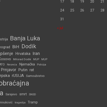
S
17
18
19
20
21
24
25
26
27
28
31
« jul
Banja Luka
strija
Dodik
BiH
eograd
pšenje
Iran
Hrvatska
Kosovo
Milorad Dodik
MUP
MUP
Njemačka
ATO
Policija
Nesreća
Prnjavor
Putin
rat
Srpska
rUSIJA
Samoubistvo
obraćajna
a
smrt
Sarajevo
SNSD
Tramp
nivuković
tragedija