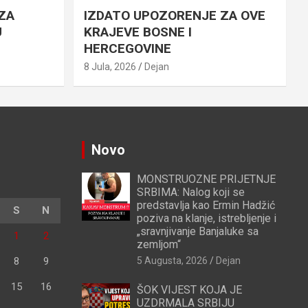
ZA
IZDATO UPOZORENJE ZA OVE
U
KRAJEVE BOSNE I
HERCEGOVINE
8 Jula, 2026
Dejan
Novo
MONSTRUOZNE PRIJETNJE
SRBIMA: Nalog koji se
predstavlja kao Ermin Hadžić
S
N
poziva na klanje, istrebljenje i
„sravnjivanje Banjaluke sa
1
2
zemljom“
8
9
5 Augusta, 2026
Dejan
15
16
ŠOK VIJEST KOJA JE
UZDRMALA SRBIJU