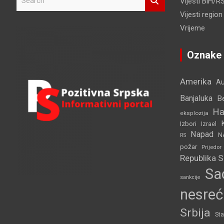
Vijesti BiH/R
e
Vijesti region
a
r
Vrijeme
c
h
Oznake
Amerika
Au
Banjaluka
B
Ha
eksplozija
Izbori
Izrael
Napad
N
RS
požar
Prijedor
Republika 
Sa
sankcije
nesreć
Srbija
Sta