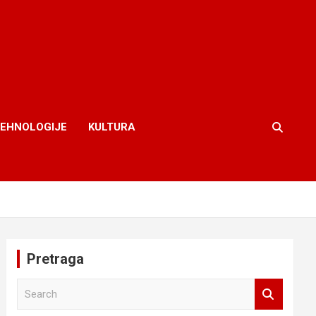
TEHNOLOGIJE
KULTURA
Pretraga
S
e
a