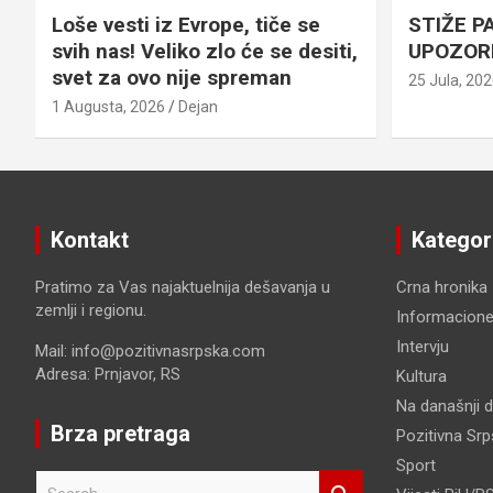
Loše vesti iz Evrope, tiče se
STIŽE P
svih nas! Veliko zlo će se desiti,
UPOZOR
svet za ovo nije spreman
25 Jula, 20
1 Augusta, 2026
Dejan
Kontakt
Kategor
Pratimo za Vas najaktuelnija dešavanja u
Crna hronika
zemlji i regionu.
Informacione
Intervju
Mail: info@pozitivnasrpska.com
Adresa: Prnjavor, RS
Kultura
Na današnji 
Brza pretraga
Pozitivna Sr
Sport
S