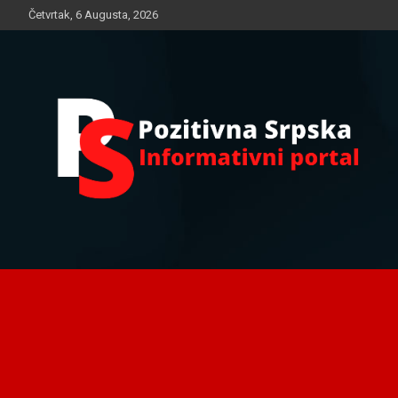
Skip
Četvrtak, 6 Augusta, 2026
to
content
Informativni portal
Pozitivna Srpska