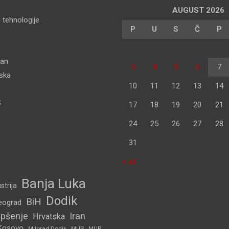
AUGUST 2026
 tehnologije
P
U
S
Č
P
dan
3
4
5
6
7
pska
10
11
12
13
14
S
17
18
19
20
21
24
25
26
27
28
31
« jul
Banja Luka
strija
Dodik
BiH
eograd
pšenje
Iran
Hrvatska
Kosovo
Milorad Dodik
MUP
MUP