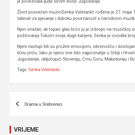
je povezivala ljude širom bivše Jugoslavije.
Život posvećen muziciSenka Veletanlić rođena je 27. maja 1
talenat za pjevanje i duboku povezanost s narodnom muzi
Njen snažan, ali topao glas brzo ju je izdvojio na muzičkoj s
poštovanja.Tokom svoje duge karijere, Senka je izvodila bro
Njeni nastupi bili su prožeti emocijom, iskrenošću i dostoj
ličnu priču. Iako je njeno ime bilo najpoznatije u Srbiji i Hrvat
Jugoslavije, uključujući Sloveniju, Crnu Goru, Makedoniju i 
Tags:
Senka Veletanlić
Navigacija
Drama u Srebrenici
članaka
VRIJEME