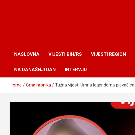
NASLOVNA
VIJESTI BIH/RS
VIJESTI REGION
NA DANAŠNJI DAN
INTERVJU
Home
Crna hronika
Tužna vijest: Umrla legendarna pjevačic