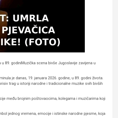
 u 89. godiniMuzička scena bivše Jugoslavije zavijena u
nula je danas, 19. januara 2026. godine, u 89. godini života.
isiv trag u istoriji narodne i tradicionalne muzike svih bivših
emocije među brojnim poštovaocima, kolegama i muzičarima koji
simbol jednog vremena, emocije i istinske narodne pjesme, koja