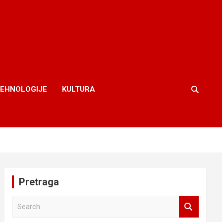
TEHNOLOGIJE
KULTURA
Pretraga
S
e
a