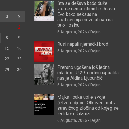
Šta se dešava kada duže
vreme nema intimnih odnosa:
Evo kako seksualna
S
N
apstinencija može uticati na
telo i psihu
1
2
6 Augusta, 2026
Dejan
8
9
Rusi napali njemački brod!
15
16
6 Augusta, 2026
Dejan
22
23
Prerano ugašena još jedna
29
30
mladost: U 29. godini napustila
nas je Aldina Ljubunčić
6 Augusta, 2026
Dejan
Majka i baka ubile svoje
četvero djece: Otkriven motiv
stravičnog zločina od kojeg se
ledi krv u žilama
6 Augusta, 2026
Dejan