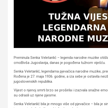
Preminula Senka Veletanlić – legenda narodne muzike otišla
crnoBivša Jugoslavija, danas je pogođena tužnom viješću.
Senka Veletanlić, legendarna pjevačica narodne muzike, premi
Rođena je 27. maja 1936. godine, a iza sebe je ostavila neizbr
jugoslovenskih republika.
Vijest o njenoj smrti brzo se proširila i izazvala snažne 
su odrasli uz njene pjesme.
Senka Veletanlić bila je mnogo više od pjevačice – bila je 