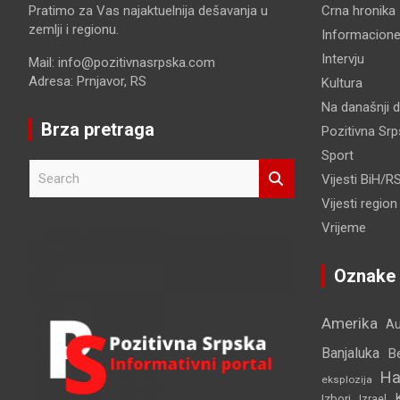
Pratimo za Vas najaktuelnija dešavanja u
Crna hronika
zemlji i regionu.
Informacione
Intervju
Mail: info@pozitivnasrpska.com
Adresa: Prnjavor, RS
Kultura
Na današnji 
Brza pretraga
Pozitivna Sr
Sport
S
Vijesti BiH/R
e
Vijesti region
a
r
Vrijeme
c
h
Oznake
Amerika
Au
Banjaluka
B
Ha
eksplozija
Izbori
Izrael