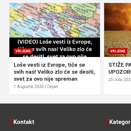
VRIJEME
VRIJEME
Loše vesti iz Evrope, tiče se
STIŽE P
svih nas! Veliko zlo će se desiti,
UPOZOR
svet za ovo nije spreman
25 Jula, 20
1 Augusta, 2026
Dejan
Kontakt
Kategor