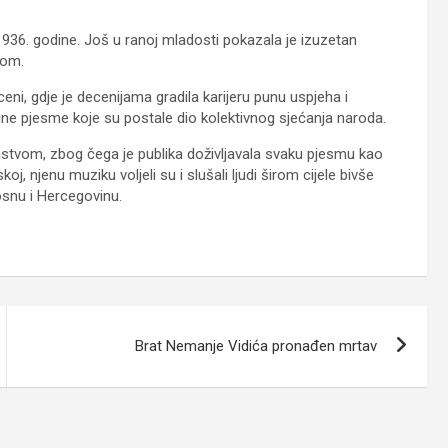
936. godine. Još u ranoj mladosti pokazala je izuzetan
kom.
ceni, gdje je decenijama gradila karijeru punu uspjeha i
jne pjesme koje su postale dio kolektivnog sjećanja naroda.
anstvom, zbog čega je publika doživljavala svaku pjesmu kao
skoj, njenu muziku voljeli su i slušali ljudi širom cijele bivše
Bosnu i Hercegovinu.
Brat Nemanje Vidića pronađen mrtav