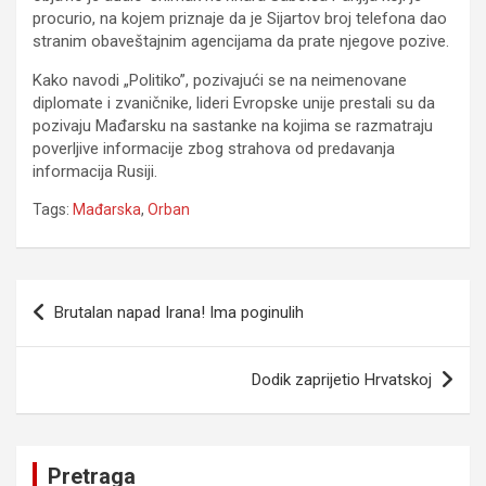
procurio, na kojem priznaje da je Sijartov broj telefona dao
stranim obaveštajnim agencijama da prate njegove pozive.
Kako navodi „Politiko”, pozivajući se na neimenovane
diplomate i zvaničnike, lideri Evropske unije prestali su da
pozivaju Mađarsku na sastanke na kojima se razmatraju
poverljive informacije zbog strahova od predavanja
informacija Rusiji.
Tags:
Mađarska
,
Orban
Navigacija
Brutalan napad Irana! Ima poginulih
članaka
Dodik zaprijetio Hrvatskoj
Pretraga