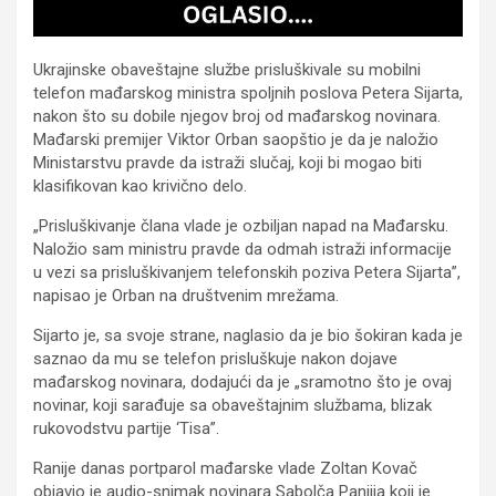
Ukrajinske obaveštajne službe prisluškivale su mobilni
telefon mađarskog ministra spoljnih poslova Petera Sijarta,
nakon što su dobile njegov broj od mađarskog novinara.
Mađarski premijer Viktor Orban saopštio je da je naložio
Ministarstvu pravde da istraži slučaj, koji bi mogao biti
klasifikovan kao krivično delo.
„Prisluškivanje člana vlade je ozbiljan napad na Mađarsku.
Naložio sam ministru pravde da odmah istraži informacije
u vezi sa prisluškivanjem telefonskih poziva Petera Sijarta”,
napisao je Orban na društvenim mrežama.
Sijarto je, sa svoje strane, naglasio da je bio šokiran kada je
saznao da mu se telefon prisluškuje nakon dojave
mađarskog novinara, dodajući da je „sramotno što je ovaj
novinar, koji sarađuje sa obaveštajnim službama, blizak
rukovodstvu partije ‘Tisa”.
Ranije danas portparol mađarske vlade Zoltan Kovač
objavio je audio-snimak novinara Sabolča Panjija koji je