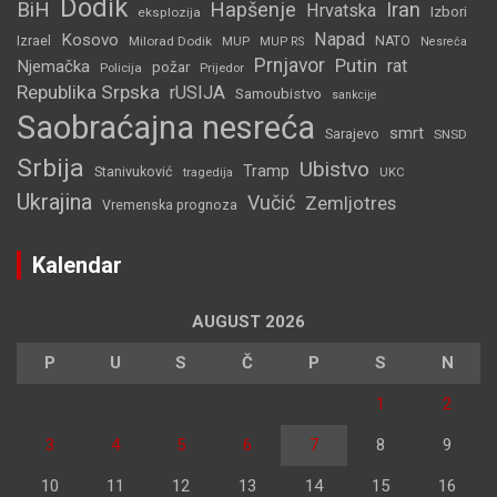
Dodik
BiH
Hapšenje
Iran
Hrvatska
Izbori
eksplozija
Napad
Kosovo
Izrael
Milorad Dodik
MUP
NATO
MUP RS
Nesreća
Prnjavor
Putin
rat
Njemačka
požar
Policija
Prijedor
Republika Srpska
rUSIJA
Samoubistvo
sankcije
Saobraćajna nesreća
smrt
Sarajevo
SNSD
Srbija
Ubistvo
Tramp
Stanivuković
tragedija
UKC
Ukrajina
Vučić
Zemljotres
Vremenska prognoza
Kalendar
AUGUST 2026
P
U
S
Č
P
S
N
1
2
3
4
5
6
7
8
9
10
11
12
13
14
15
16