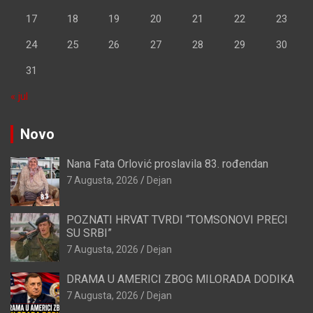
17
18
19
20
21
22
23
24
25
26
27
28
29
30
31
« jul
Novo
Nana Fata Orlović proslavila 83. rođendan
7 Augusta, 2026
Dejan
POZNATI HRVAT TVRDI “TOMSONOVI PRECI
SU SRBI”
7 Augusta, 2026
Dejan
DRAMA U AMERICI ZBOG MILORADA DODIKA
7 Augusta, 2026
Dejan